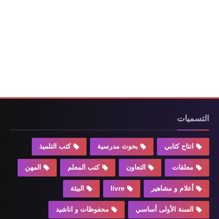
التسميات
انتاج كتابي
بحوث مدرسية
كتب التلميذ
معلقات
التعاون
كتب المعلم
المهن
أعلام و مشاهير
livre
البيئة
السنة الأولى أساسي
محفوظات و اناشيد