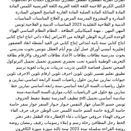
الكتبي
الكريم
اللاحمة
اللغة
اللغة العربية
اللغة الفرنسية
اللمس
المادة
المادة السائلة
المادة الصلبة
المادة الغازية
الماسح الضوئي
المبادرة
المبادرة و المشروع
المدرسة
المرض و العلاج
المناسبات
المناسبات
الدينية و الفلاحية التقليدية 2023
المناسبات الدينية و الفلاحية;تونس
المهن
المهن ، مهنة الميكانيكي
النظافة ،
النظام
النظام الساسي
الهواء
الوحدة المركزية
الوطن
الوقاية من الامراض
إملاء ذاتي
انتاج
انتاج كتابي
انتاج كتابي سنة ثانية ابتدائي
إنتاج كتابي عن العيد
أنشطة
انقاذ العصفور
إنقليزية
أنيسي
أوراق عمل
أول يومٍ
أيام العطل
بتونس
بحوث مدرسي
بحوث مدرسية
بطاقات
بطاقات الأعداد
بطاقات الحروف والارقام
بطاقة
التعريف الوطنية
تأشيرة
تحت
تحضري
تحضيري
تحميل
تحميل البرتوكول
الصحي
تحميل قصاصة الكتبي
تدريب
تدريبات
تدريبات لغوية
ترسم
تطبيق
تعليم
تفسير
تلوين
تلوين احرف
تلوين ارقام
تلوين الاحرف
تلوين
حيوانات
تمارين
تمارين حلول رياضيات السنة الرابعة اساسي،تمارين و
حلول رياضيات،السنة الرابعة أساسي،سنة رابعة،أساسي
تمارين خط
تمارين مع حلول في الرياضيات،كتاب،موازي،السنة السادسة،سنة
سادسة أساسي،تحميل،pdf
تنظيف المدرسة
تنقيط
تنقيط الحروف
تونس
جسم الأنسان
جهاز التنفس
جـواز
جـواز السفر
جواز سفر
حاسة
حاسة الرؤية
حاسة الشم
حاسة اللمس
حب الوطن
حرف
حرف الفاء
حروف الهجاء
حروفي
حيوانات
دعاء الإفطار
دعاء الطفل
دفتر
دفتر
الخط
رجل المطافئ
رحلة
رسم و إملاء
رسومات
رفيف
رمضان
روضة
روضة القراءة
سلسلة
سنة 2023
سنة ثالثة
سورة
سورة الكافرون