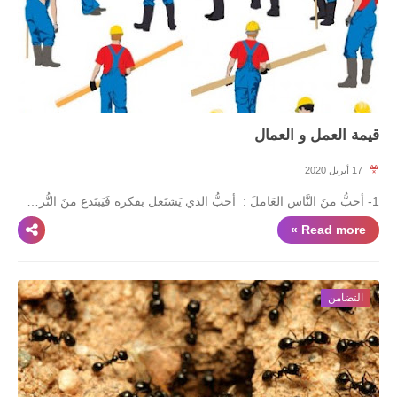
قيمة العمل و العمال
17 أبريل 2020
1- أحبُّ منَ النَّاس العَاملَ : أحبُّ الذي يَشتَغل بفكره فَيَبتَدع منَ التُّر…
Read more »
التضامن