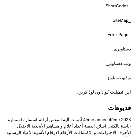
_ShortCodes
_SiteMap
_Error Page
دستاویزی
ویب دستاویز_
ویڈیو دستاویز_
اس ٹیمپلیٹ کو ڈاؤن لوڈ کریں۔
فديوهات
2023
4ème
4éme année
آدونات
آلية التنفس
أرقام
استمارة
استمارة
خاصة بالكتبي
اصلاح الدمية
أعداد
أعلام و مشاهير
الأبجدية
الاحتلال
الأحرف
الاختراعات و الاكتشافات
الأرقام
الارقام
الأسرة
الأعياد الرسمية