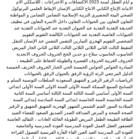
و أيام العطل لسنة 2023
الاكتشافات و الاختراعات ، اللاسلكي
الام
الامانة
الإنتاج الكتابي
الانتاج الكتابي
الإنسان
الإيقاظ العلمي
البرتوكول
الصحي
البيئة
التحضيري
التربية الإسلامية
التضامن
التضامن و المواطنة
التعاون
التعاون بين الحيوانات
التعاون داخل الاسرة
التعاون في تنظيف
الحديقة
التغذية
التغذية عند الحيوان
التغذية عند الحيوانات
التغذية عند
الحيوانات العاشبة
التغذية عند الحيوانات الكالشة
التقويم
التقويم
الشخصي
التقويم الهجري
التمارين
التنفس
التنفس عند الإنسان
التنقل
التنقيط
الثالث
الثاني
الثلاثي
الثلاثي الثالث
الثلاثي الثاني
الجار المريض
الحاسوب
الحاسوب سلاح ذو حدين
الحج
الحروف
الحروف الابجدية
الحروف العربية
الحروف القصيرة والطويلة
الحفاظ على الطبيعة ،
المبادرة
الحواس
الحواس الخمسة
الحي
الخباز
الخروف
الخريف
الخمسة
الدليل المرجعي
الرئة
الرؤية
الرفق بالحيوان
الرفق بالحيوانات
الرياضيات
الزفير
الزفير و الشهيق
السعودية
السلطات التونسية
السلم و
التسامح
السمع
السمكة
السنة الأولى
السنة الاولى
السنة الأولى ابتدائي
السنة الأولى أساسي
السنة الثالثة
السنة الثالثة أساسي
السنة الثانية
السنة الخامسة
السنة الخامسة ابتدائي
السنة السادسة إبتدائي
السنة
الميلادية
السور
الشم
الشمس
الشهور الهجرية
الشهيق
الشهيق و الزفير
الصحة
الصحة و المرض
الصداقة
الصدر
الصديق
الصعود للفضاء
الصيد
الطاقة
الطبيعة
الطفل المريض
الطويلة
العائلة
العادات ، التقاليد
العاشبة
العصفور
العقل
العمل
العودة المدرسية
العودة المدرسية والجامعية
العودة الى المدرسة
العيد
العين
الفاء
الفأرة
الفرنسية
الفصول
القراءة
القرآن
القرية
القصيرة
القفض الصدري
الكافرون
الكتاب أم الحاسوب