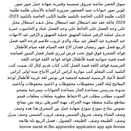
سوق الخضر
شاشة
شروق
شمسية وقمرية
شهادة عمل
صور
صور
تلوين
صور حيوانات
صيد العصفور
ضرورة العناية بالأسنان
طلبية
طلبية
الكتب
طلبية الكتب الخاصة بالتلميذ
طلبية الكتب الخاصة بالتلميذ 2023-
2024
عائلة
عقد
عقد استغلال
عقد استغلال محل
عـقـد استغلال محل
على وجه الفضل
على الخائط
على وجه الفضل
عماد و الحاسوب
عمرة
عــمل
عملية الزفير
عملية الشهيق
عملية الشهيق و الزّفير
عيد الامهات
عيد الشجرة
عيد الفطر
عيد ميلاد والدي
غروب
غلاصم
فرحة العيد
فصل
الربيع
فضل شهر رمضان
فقدان الاخ
فقه الصيام
فقه صيام للأطفال
فوائد الشجرة
فوق
فوق تحت
قرص ليزري
قصار
قصار السور
قصاصة
قصة
قصة حيوانية
قصة للأطفال
قواعد
قواعد اللغة
قواعد اللغة
الفرنسية
قواغد اللغة
قيمة العمل
كتاب
كتاب قديم
كتال لك صمت
كتب
التلميذ
كتب المعلم
كتب موازية
كراس
كراس الانتاج سنة اولى
كراس
الخط
لأعياد الرسمية
لجمعية
لجمعية في تونس
لغة عربية
للأطفال
لوحة
المفاتيح
ليلة القدر
محفوظات
محفوظات و اناشيد
محفوظات وأناشيد
مدونة مدرستي
مساعدة الجار
مساعدة الحيوانات
مسرحية
مضخم
الصوت
مطلب
مطلب في الاحتفاظ
مطوية
معلقات
معلقات قسم
مقاطع
مكتبة
منقطة
مهنة الخزاف
مهنة الشرطي
نزهة
نص
نصائح
نصوص
نماذج
نموذج
نموذج شهادة عمل
نور المشرق
هذا
هذه
وصف
وصف الشتاء
وصف شروق الشمس
وصف غروب الشمس
وصف منزل
وصف، الطبيعة
وصف، الطبيعة، الفصول ، فصل الربيع
ىلة طابعة
bonne santé et
Bio
apprendre
application
app
apk
Année