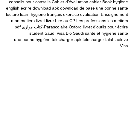
conseils pour
conseils
Cahier d’évaluation
cahier
Book
hygiène
english
écrire
download apk
download
de base
une bonne santé
lecture
learn
hygiène
français
exercice
evaluation
Enseignement
mon
metiers
livret
livre
Lire au CP
Les professions
les metiers
livret d'outils pour écrire
Oxford
Parascolaire،كتاب موازي
pdf
student
Saudi Visa Bio
Saudi
santé et hygiène
santé
une bonne hygiène
telecharger apk
telecharger
talabiaeleve
Visa