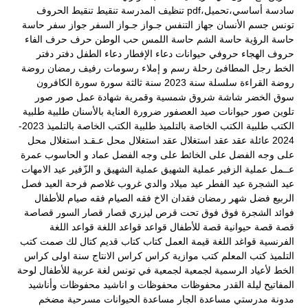
سادسة أساسي،تحميل،pdf
تنظيف المدرسة
تنقيط
تنقيط الحروف
تونس
جسم الأنسان
جهاز التنفس
جـواز
جـواز السفر
جواز سفر
حاسة
حاسة الرؤية
حاسة الشم
حاسة اللمس
حب الوطن
حرف
حرف الفاء
حروف الهجاء
حروفي
حيوانات
دعاء الإفطار
دعاء الطفل
دفتر
دفتر
الخط
رجل المطافئ
رحلة
رسم و إملاء
رسومات
رفيف
رمضان
روضة
روضة القراءة
سلسلة
سنة 2023
سنة ثالثة
سورة
سورة الكافرون
سوق الخضر
شاشة
شروق
شمسية وقمرية
شهادة عمل
صور
صور
تلوين
صور حيوانات
صيد العصفور
ضرورة العناية بالأسنان
طلبية
طلبية
الكتب
طلبية الكتب الخاصة بالتلميذ
طلبية الكتب الخاصة بالتلميذ 2023-
2024
عائلة
عقد
عقد استغلال
عقد استغلال محل
عـقـد استغلال محل
على وجه الفضل
على الخائط
على وجه الفضل
عماد و الحاسوب
عمرة
عــمل
عملية الزفير
عملية الشهيق
عملية الشهيق و الزّفير
عيد الامهات
عيد الشجرة
عيد الفطر
عيد ميلاد والدي
غروب
غلاصم
فرحة العيد
فصل
الربيع
فضل شهر رمضان
فقدان الاخ
فقه الصيام
فقه صيام للأطفال
فوائد الشجرة
فوق
فوق تحت
قرص ليزري
قصار
قصار السور
قصاصة
قصة
قصة حيوانية
قصة للأطفال
قواعد
قواعد اللغة
قواعد اللغة
الفرنسية
قواغد اللغة
قيمة العمل
كتاب
كتاب قديم
كتال لك صمت
كتب
التلميذ
كتب المعلم
كتب موازية
كراس
كراس الانتاج سنة اولى
كراس
الخط
لأعياد الرسمية
لجمعية
لجمعية في تونس
لغة عربية
للأطفال
لوحة
المفاتيح
ليلة القدر
محفوظات
محفوظات و اناشيد
محفوظات وأناشيد
مدونة مدرستي
مساعدة الجار
مساعدة الحيوانات
مسرحية
مضخم