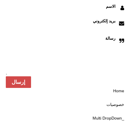
الاسم
بريد إلكتروني
رسالة
Home
خصوصیات
_Multi DropDown