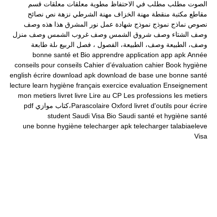
الصوت
مطلب
مطلب في الاحتفاظ
مطوية
معلقات
معلقات قسم
مقاطع
مكتبة
منقطة
مهنة الخزاف
مهنة الشرطي
نزهة
نص
نصائح
نصوص
نماذج
نموذج
نموذج شهادة عمل
نور المشرق
هذا
هذه
وصف
وصف الشتاء
وصف شروق الشمس
وصف غروب الشمس
وصف منزل
وصف، الطبيعة
وصف، الطبيعة، الفصول ، فصل الربيع
ىلة طابعة
bonne santé et
Bio
apprendre
application
app
apk
Année
conseils pour
conseils
Cahier d’évaluation
cahier
Book
hygiène
english
écrire
download apk
download
de base
une bonne santé
lecture
learn
hygiène
français
exercice
evaluation
Enseignement
mon
metiers
livret
livre
Lire au CP
Les professions
les metiers
livret d'outils pour écrire
Oxford
Parascolaire،كتاب موازي
pdf
student
Saudi Visa Bio
Saudi
santé et hygiène
santé
une bonne hygiène
telecharger apk
telecharger
talabiaeleve
Visa