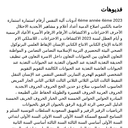
فديوهات
2023
4ème
4éme année
آدونات
آلية التنفس
أرقام
استمارة
استمارة
خاصة بالكتبي
اصلاح الدمية
أعداد
أعلام و مشاهير
الأبجدية
الاحتلال
الأحرف
الاختراعات و الاكتشافات
الأرقام
الارقام
الأسرة
الأعياد الرسمية
و أيام العطل لسنة 2023
الاكتشافات و الاختراعات ، اللاسلكي
الام
الامانة
الإنتاج الكتابي
الانتاج الكتابي
الإنسان
الإيقاظ العلمي
البرتوكول
الصحي
البيئة
التحضيري
التربية الإسلامية
التضامن
التضامن و المواطنة
التعاون
التعاون بين الحيوانات
التعاون داخل الاسرة
التعاون في تنظيف
الحديقة
التغذية
التغذية عند الحيوان
التغذية عند الحيوانات
التغذية عند
الحيوانات العاشبة
التغذية عند الحيوانات الكالشة
التقويم
التقويم
الشخصي
التقويم الهجري
التمارين
التنفس
التنفس عند الإنسان
التنقل
التنقيط
الثالث
الثاني
الثلاثي
الثلاثي الثالث
الثلاثي الثاني
الجار المريض
الحاسوب
الحاسوب سلاح ذو حدين
الحج
الحروف
الحروف الابجدية
الحروف العربية
الحروف القصيرة والطويلة
الحفاظ على الطبيعة ،
المبادرة
الحواس
الحواس الخمسة
الحي
الخباز
الخروف
الخريف
الخمسة
الدليل المرجعي
الرئة
الرؤية
الرفق بالحيوان
الرفق بالحيوانات
الرياضيات
الزفير
الزفير و الشهيق
السعودية
السلطات التونسية
السلم و
التسامح
السمع
السمكة
السنة الأولى
السنة الاولى
السنة الأولى ابتدائي
السنة الأولى أساسي
السنة الثالثة
السنة الثالثة أساسي
السنة الثانية