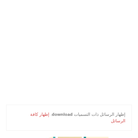
أعلام و مشاهير
كتب التلميذ
كتب المعلم
‏إظهار الرسائل ذات التسميات
download
.
إظهار كافة
الرسائل