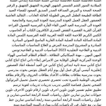
السنة الخامسة
السنة الخامسة ابتدائي
السنة السادسة إبتدائي
السنة
الميلادية
السور
الشم
الشمس
الشهور الهجرية
الشهيق
الشهيق و الزفير
الصحة
الصحة و المرض
الصداقة
الصدر
الصديق
الصعود للفضاء
الصيد
الطاقة
الطبيعة
الطفل المريض
الطويلة
العائلة
العادات ، التقاليد
العاشبة
العصفور
العقل
العمل
العودة المدرسية
العودة المدرسية والجامعية
العودة الى المدرسة
العيد
العين
الفاء
الفأرة
الفرنسية
الفصول
القراءة
القرآن
القرية
القصيرة
القفض الصدري
الكافرون
الكتاب أم الحاسوب
الكتبي
الكريم
اللاحمة
اللغة
اللغة العربية
اللغة الفرنسية
اللمس
المادة
المادة السائلة
المادة الصلبة
المادة الغازية
الماسح الضوئي
المبادرة
المبادرة و المشروع
المدرسة
المرض و العلاج
المناسبات
المناسبات
الدينية و الفلاحية التقليدية 2023
المناسبات الدينية و الفلاحية;تونس
المهن
المهن ، مهنة الميكانيكي
النظافة ،
النظام
النظام الساسي
الهواء
الوحدة المركزية
الوطن
الوقاية من الامراض
إملاء ذاتي
انتاج
انتاج كتابي
انتاج كتابي سنة ثانية ابتدائي
إنتاج كتابي عن العيد
أنشطة
انقاذ العصفور
إنقليزية
أنيسي
أوراق عمل
أول يومٍ
أيام العطل
بتونس
بحوث مدرسي
بحوث مدرسية
بطاقات
بطاقات الأعداد
بطاقات الحروف والارقام
بطاقة
التعريف الوطنية
تأشيرة
تحت
تحضري
تحضيري
تحميل
تحميل البرتوكول
الصحي
تحميل قصاصة الكتبي
تدريب
تدريبات
تدريبات لغوية
ترسم
تطبيق
تعليم
تفسير
تلوين
تلوين احرف
تلوين ارقام
تلوين الاحرف
تلوين
حيوانات
تمارين
تمارين حلول رياضيات السنة الرابعة اساسي،تمارين و
حلول رياضيات،السنة الرابعة أساسي،سنة رابعة،أساسي
تمارين خط
تمارين مع حلول في الرياضيات،كتاب،موازي،السنة السادسة،سنة