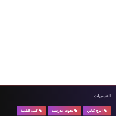
التسميات
انتاج كتابي
بحوث مدرسية
كتب التلميذ