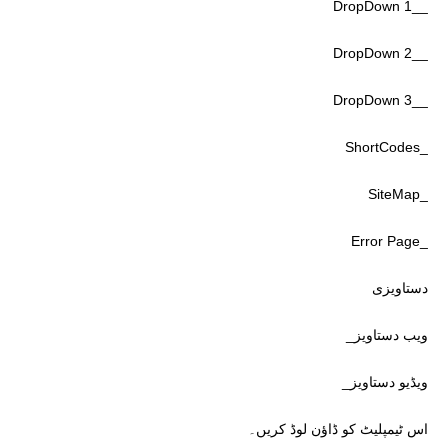
__DropDown 1
__DropDown 2
__DropDown 3
_ShortCodes
_SiteMap
_Error Page
دستاویزی
ویب دستاویز_
ویڈیو دستاویز_
اس ٹیمپلیٹ کو ڈاؤن لوڈ کریں۔