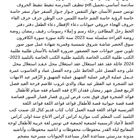
سادسة أساسي،تحميل،pdf
تنظيف المدرسة
تنقيط
تنقيط الحروف
تونس
جسم الأنسان
جهاز التنفس
جـواز
جـواز السفر
جواز سفر
حاسة
حاسة الرؤية
حاسة الشم
حاسة اللمس
حب الوطن
حرف
حرف الفاء
حروف الهجاء
حروفي
حيوانات
دعاء الإفطار
دعاء الطفل
دفتر
دفتر
الخط
رجل المطافئ
رحلة
رسم و إملاء
رسومات
رفيف
رمضان
روضة
روضة القراءة
سلسلة
سنة 2023
سنة ثالثة
سورة
سورة الكافرون
سوق الخضر
شاشة
شروق
شمسية وقمرية
شهادة عمل
صور
صور
تلوين
صور حيوانات
صيد العصفور
ضرورة العناية بالأسنان
طلبية
طلبية
الكتب
طلبية الكتب الخاصة بالتلميذ
طلبية الكتب الخاصة بالتلميذ 2023-
2024
عائلة
عقد
عقد استغلال
عقد استغلال محل
عـقـد استغلال محل
على وجه الفضل
على الخائط
على وجه الفضل
عماد و الحاسوب
عمرة
عــمل
عملية الزفير
عملية الشهيق
عملية الشهيق و الزّفير
عيد الامهات
عيد الشجرة
عيد الفطر
عيد ميلاد والدي
غروب
غلاصم
فرحة العيد
فصل
الربيع
فضل شهر رمضان
فقدان الاخ
فقه الصيام
فقه صيام للأطفال
فوائد الشجرة
فوق
فوق تحت
قرص ليزري
قصار
قصار السور
قصاصة
قصة
قصة حيوانية
قصة للأطفال
قواعد
قواعد اللغة
قواعد اللغة
الفرنسية
قواغد اللغة
قيمة العمل
كتاب
كتاب قديم
كتال لك صمت
كتب
التلميذ
كتب المعلم
كتب موازية
كراس
كراس الانتاج سنة اولى
كراس
الخط
لأعياد الرسمية
لجمعية
لجمعية في تونس
لغة عربية
للأطفال
لوحة
المفاتيح
ليلة القدر
محفوظات
محفوظات و اناشيد
محفوظات وأناشيد
مدونة مدرستي
مساعدة الجار
مساعدة الحيوانات
مسرحية
مضخم