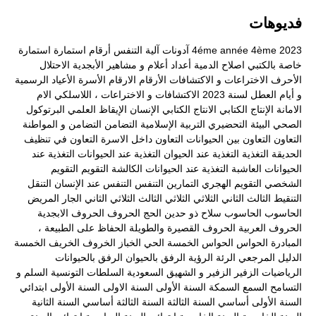
فديوهات
2023
4ème
4éme année
آدونات
آلية التنفس
أرقام
استمارة
استمارة
خاصة بالكتبي
اصلاح الدمية
أعداد
أعلام و مشاهير
الأبجدية
الاحتلال
الأحرف
الاختراعات و الاكتشافات
الأرقام
الارقام
الأسرة
الأعياد الرسمية
و أيام العطل لسنة 2023
الاكتشافات و الاختراعات ، اللاسلكي
الام
الامانة
الإنتاج الكتابي
الانتاج الكتابي
الإنسان
الإيقاظ العلمي
البرتوكول
الصحي
البيئة
التحضيري
التربية الإسلامية
التضامن
التضامن و المواطنة
التعاون
التعاون بين الحيوانات
التعاون داخل الاسرة
التعاون في تنظيف
الحديقة
التغذية
التغذية عند الحيوان
التغذية عند الحيوانات
التغذية عند
الحيوانات العاشبة
التغذية عند الحيوانات الكالشة
التقويم
التقويم
الشخصي
التقويم الهجري
التمارين
التنفس
التنفس عند الإنسان
التنقل
التنقيط
الثالث
الثاني
الثلاثي
الثلاثي الثالث
الثلاثي الثاني
الجار المريض
الحاسوب
الحاسوب سلاح ذو حدين
الحج
الحروف
الحروف الابجدية
الحروف العربية
الحروف القصيرة والطويلة
الحفاظ على الطبيعة ،
المبادرة
الحواس
الحواس الخمسة
الحي
الخباز
الخروف
الخريف
الخمسة
الدليل المرجعي
الرئة
الرؤية
الرفق بالحيوان
الرفق بالحيوانات
الرياضيات
الزفير
الزفير و الشهيق
السعودية
السلطات التونسية
السلم و
التسامح
السمع
السمكة
السنة الأولى
السنة الاولى
السنة الأولى ابتدائي
السنة الأولى أساسي
السنة الثالثة
السنة الثالثة أساسي
السنة الثانية