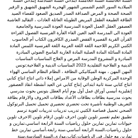
السنة الخامسة
السنة الخامسة ابتدائي
السنة السادسة إبتدائي
السنة
الميلادية
السور
الشم
الشمس
الشهور الهجرية
الشهيق
الشهيق و الزفير
الصحة
الصحة و المرض
الصداقة
الصدر
الصديق
الصعود للفضاء
الصيد
الطاقة
الطبيعة
الطفل المريض
الطويلة
العائلة
العادات ، التقاليد
العاشبة
العصفور
العقل
العمل
العودة المدرسية
العودة المدرسية والجامعية
العودة الى المدرسة
العيد
العين
الفاء
الفأرة
الفرنسية
الفصول
القراءة
القرآن
القرية
القصيرة
القفض الصدري
الكافرون
الكتاب أم الحاسوب
الكتبي
الكريم
اللاحمة
اللغة
اللغة العربية
اللغة الفرنسية
اللمس
المادة
المادة السائلة
المادة الصلبة
المادة الغازية
الماسح الضوئي
المبادرة
المبادرة و المشروع
المدرسة
المرض و العلاج
المناسبات
المناسبات
الدينية و الفلاحية التقليدية 2023
المناسبات الدينية و الفلاحية;تونس
المهن
المهن ، مهنة الميكانيكي
النظافة ،
النظام
النظام الساسي
الهواء
الوحدة المركزية
الوطن
الوقاية من الامراض
إملاء ذاتي
انتاج
انتاج كتابي
انتاج كتابي سنة ثانية ابتدائي
إنتاج كتابي عن العيد
أنشطة
انقاذ العصفور
إنقليزية
أنيسي
أوراق عمل
أول يومٍ
أيام العطل
بتونس
بحوث مدرسي
بحوث مدرسية
بطاقات
بطاقات الأعداد
بطاقات الحروف والارقام
بطاقة
التعريف الوطنية
تأشيرة
تحت
تحضري
تحضيري
تحميل
تحميل البرتوكول
الصحي
تحميل قصاصة الكتبي
تدريب
تدريبات
تدريبات لغوية
ترسم
تطبيق
تعليم
تفسير
تلوين
تلوين احرف
تلوين ارقام
تلوين الاحرف
تلوين
حيوانات
تمارين
تمارين حلول رياضيات السنة الرابعة اساسي،تمارين و
حلول رياضيات،السنة الرابعة أساسي،سنة رابعة،أساسي
تمارين خط
تمارين مع حلول في الرياضيات،كتاب،موازي،السنة السادسة،سنة