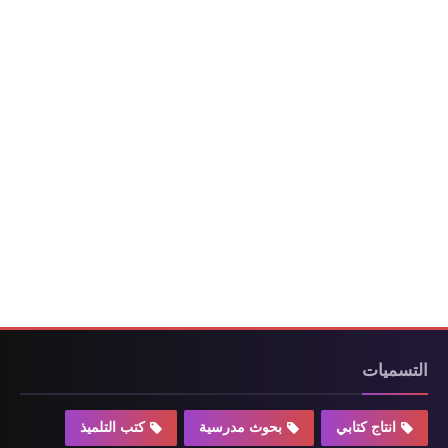
التسميات
انتاج كتابي
بحوث مدرسية
كتب التلميذ