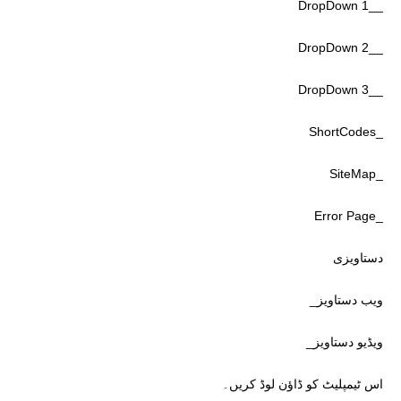
__DropDown 1
__DropDown 2
__DropDown 3
_ShortCodes
_SiteMap
_Error Page
دستاویزی
ویب دستاویز_
ویڈیو دستاویز_
اس ٹیمپلیٹ کو ڈاؤن لوڈ کریں۔