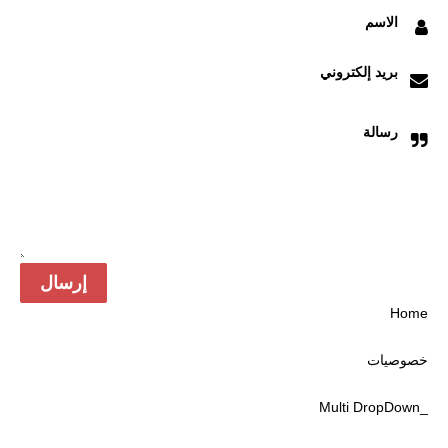
الاسم
بريد إلكتروني
رسالة
Home
خصوصیات
_Multi DropDown