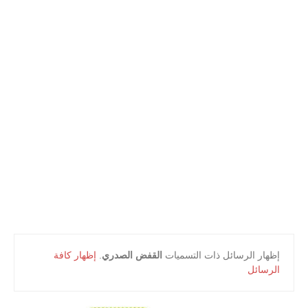
أعلام و مشاهير
كتب التلميذ
كتب المعلم
‏إظهار الرسائل ذات التسميات
القفض الصدري
.
إظهار كافة
الرسائل