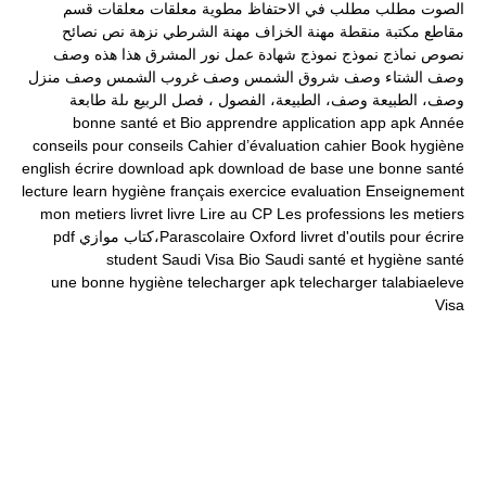
الصوت
مطلب
مطلب في الاحتفاظ
مطوية
معلقات
معلقات قسم
مقاطع
مكتبة
منقطة
مهنة الخزاف
مهنة الشرطي
نزهة
نص
نصائح
نصوص
نماذج
نموذج
نموذج شهادة عمل
نور المشرق
هذا
هذه
وصف
وصف الشتاء
وصف شروق الشمس
وصف غروب الشمس
وصف منزل
وصف، الطبيعة
وصف، الطبيعة، الفصول ، فصل الربيع
ىلة طابعة
bonne santé et
Bio
apprendre
application
app
apk
Année
conseils pour
conseils
Cahier d’évaluation
cahier
Book
hygiène
english
écrire
download apk
download
de base
une bonne santé
lecture
learn
hygiène
français
exercice
evaluation
Enseignement
mon
metiers
livret
livre
Lire au CP
Les professions
les metiers
livret d'outils pour écrire
Oxford
Parascolaire،كتاب موازي
pdf
student
Saudi Visa Bio
Saudi
santé et hygiène
santé
une bonne hygiène
telecharger apk
telecharger
talabiaeleve
Visa