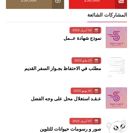
المشاركات الشائعة
02 أبريل 2023
نموذج شهادة عــمل
23 مايو 2023
مطلب في الاحتفاظ بجـواز السفر القديم
01 يونيو 2023
عـقـد استغلال محل على وجه الفضل
07 أبريل 2022
صور و رسومات حيوانات للتلوين