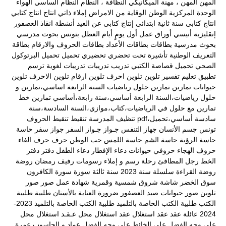
المهن
المهن ، مهنة الميكانيكي
النظافة ،
النظام
النظام الساسي
الهواء
الوحدة المركزية
الوطن
الوقاية من الامراض
إملاء ذاتي
انتاج
انتاج كتابي
انتاج كتابي سنة ثانية ابتدائي
إنتاج كتابي عن العيد
أنشطة
انقاذ العصفور
إنقليزية
أنيسي
أوراق عمل
أول يومٍ
أيام العطل
بتونس
بحوث مدرسي
بحوث مدرسية
بطاقات
بطاقات الأعداد
بطاقات الحروف والارقام
بطاقة
التعريف الوطنية
تأشيرة
تحت
تحضري
تحضيري
تحميل
تحميل البرتوكول
الصحي
تحميل قصاصة الكتبي
تدريب
تدريبات
تدريبات لغوية
ترسم
تطبيق
تعليم
تفسير
تلوين
تلوين احرف
تلوين ارقام
تلوين الاحرف
تلوين
حيوانات
تمارين
تمارين حلول رياضيات السنة الرابعة اساسي،تمارين و
حلول رياضيات،السنة الرابعة أساسي،سنة رابعة،أساسي
تمارين خط
تمارين مع حلول في الرياضيات،كتاب،موازي،السنة السادسة،سنة
سادسة أساسي،تحميل،pdf
تنظيف المدرسة
تنقيط
تنقيط الحروف
تونس
جسم الأنسان
جهاز التنفس
جـواز
جـواز السفر
جواز سفر
حاسة
حاسة الرؤية
حاسة الشم
حاسة اللمس
حب الوطن
حرف
حرف الفاء
حروف الهجاء
حروفي
حيوانات
دعاء الإفطار
دعاء الطفل
دفتر
دفتر
الخط
رجل المطافئ
رحلة
رسم و إملاء
رسومات
رفيف
رمضان
روضة
روضة القراءة
سلسلة
سنة 2023
سنة ثالثة
سورة
سورة الكافرون
سوق الخضر
شاشة
شروق
شمسية وقمرية
شهادة عمل
صور
صور
تلوين
صور حيوانات
صيد العصفور
ضرورة العناية بالأسنان
طلبية
طلبية
الكتب
طلبية الكتب الخاصة بالتلميذ
طلبية الكتب الخاصة بالتلميذ 2023-
2024
عائلة
عقد
عقد استغلال
عقد استغلال محل
عـقـد استغلال محل
على وجه الفضل
على الخائط
على وجه الفضل
عماد و الحاسوب
عمرة