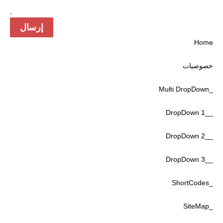
Home
خصوصیات
_Multi DropDown
__DropDown 1
__DropDown 2
__DropDown 3
_ShortCodes
_SiteMap