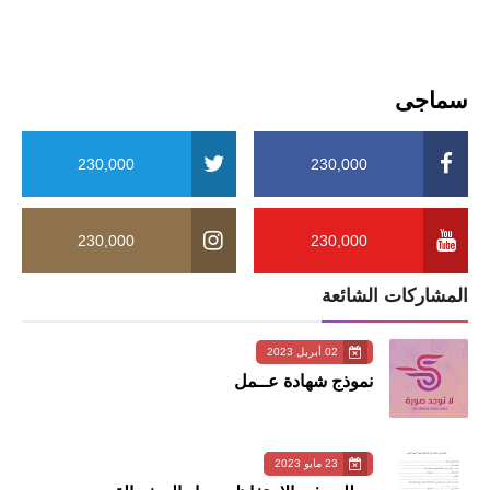
سماجی
230,000
230,000
230,000
230,000
المشاركات الشائعة
02 أبريل 2023
نموذج شهادة عــمل
23 مايو 2023