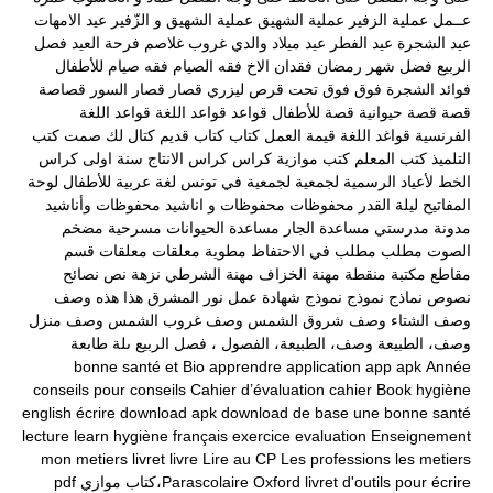
عــمل
عملية الزفير
عملية الشهيق
عملية الشهيق و الزّفير
عيد الامهات
عيد الشجرة
عيد الفطر
عيد ميلاد والدي
غروب
غلاصم
فرحة العيد
فصل
الربيع
فضل شهر رمضان
فقدان الاخ
فقه الصيام
فقه صيام للأطفال
فوائد الشجرة
فوق
فوق تحت
قرص ليزري
قصار
قصار السور
قصاصة
قصة
قصة حيوانية
قصة للأطفال
قواعد
قواعد اللغة
قواعد اللغة
الفرنسية
قواغد اللغة
قيمة العمل
كتاب
كتاب قديم
كتال لك صمت
كتب
التلميذ
كتب المعلم
كتب موازية
كراس
كراس الانتاج سنة اولى
كراس
الخط
لأعياد الرسمية
لجمعية
لجمعية في تونس
لغة عربية
للأطفال
لوحة
المفاتيح
ليلة القدر
محفوظات
محفوظات و اناشيد
محفوظات وأناشيد
مدونة مدرستي
مساعدة الجار
مساعدة الحيوانات
مسرحية
مضخم
الصوت
مطلب
مطلب في الاحتفاظ
مطوية
معلقات
معلقات قسم
مقاطع
مكتبة
منقطة
مهنة الخزاف
مهنة الشرطي
نزهة
نص
نصائح
نصوص
نماذج
نموذج
نموذج شهادة عمل
نور المشرق
هذا
هذه
وصف
وصف الشتاء
وصف شروق الشمس
وصف غروب الشمس
وصف منزل
وصف، الطبيعة
وصف، الطبيعة، الفصول ، فصل الربيع
ىلة طابعة
bonne santé et
Bio
apprendre
application
app
apk
Année
conseils pour
conseils
Cahier d’évaluation
cahier
Book
hygiène
english
écrire
download apk
download
de base
une bonne santé
lecture
learn
hygiène
français
exercice
evaluation
Enseignement
mon
metiers
livret
livre
Lire au CP
Les professions
les metiers
livret d'outils pour écrire
Oxford
Parascolaire،كتاب موازي
pdf