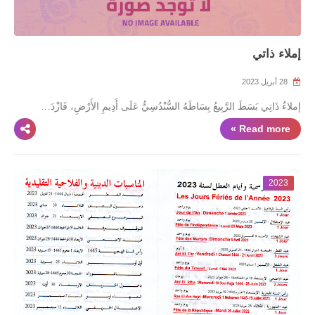
إملاء ذاتي
28 أبريل 2023
ٌإملاءٌ ذَاتِي بَسَطَ الرَّبِيعُ بِسَاطَهُ السُّنْدُسِيُّ عَلَى أَدِيمِ الأَرْضِ، فَازْدَ…
Read more »
2023