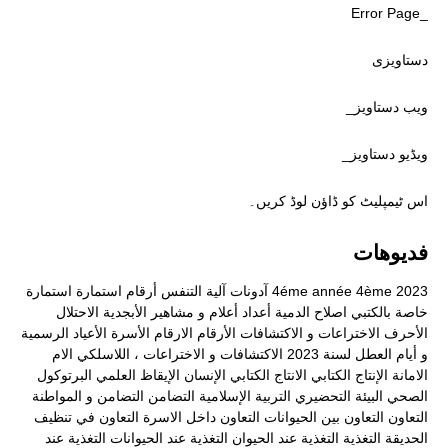
_Error Page
دستاویزی
ویب دستاویز_
ویڈیو دستاویز_
اس ٹیمپلیٹ کو ڈاؤن لوڈ کریں۔
فديوهات
2023
4ème
4éme année
آدونات
آلية التنفس
أرقام
استمارة
استمارة
خاصة بالكتبي
اصلاح الدمية
أعداد
أعلام و مشاهير
الأبجدية
الاحتلال
الأحرف
الاختراعات و الاكتشافات
الأرقام
الارقام
الأسرة
الأعياد الرسمية
و أيام العطل لسنة 2023
الاكتشافات و الاختراعات ، اللاسلكي
الام
الامانة
الإنتاج الكتابي
الانتاج الكتابي
الإنسان
الإيقاظ العلمي
البرتوكول
الصحي
البيئة
التحضيري
التربية الإسلامية
التضامن
التضامن و المواطنة
التعاون
التعاون بين الحيوانات
التعاون داخل الاسرة
التعاون في تنظيف
الحديقة
التغذية
التغذية عند الحيوان
التغذية عند الحيوانات
التغذية عند