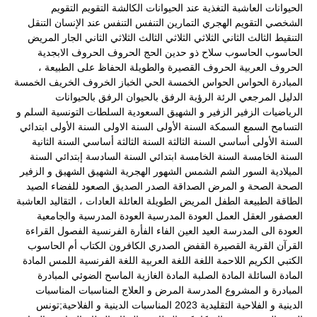
الحيوانات العاشبة
التغذية عند الحيوانات الكالشة
التقويم
التقويم
الشخصي
التقويم الهجري
التمارين
التنفس
التنفس عند الإنسان
التنقل
التنقيط
الثالث
الثاني
الثلاثي
الثلاثي الثالث
الثلاثي الثاني
الجار المريض
الحاسوب
الحاسوب سلاح ذو حدين
الحج
الحروف
الحروف الابجدية
الحروف العربية
الحروف القصيرة والطويلة
الحفاظ على الطبيعة ،
المبادرة
الحواس
الحواس الخمسة
الحي
الخباز
الخروف
الخريف
الخمسة
الدليل المرجعي
الرئة
الرؤية
الرفق بالحيوان
الرفق بالحيوانات
الرياضيات
الزفير
الزفير و الشهيق
السعودية
السلطات التونسية
السلم و
التسامح
السمع
السمكة
السنة الأولى
السنة الاولى
السنة الأولى ابتدائي
السنة الأولى أساسي
السنة الثالثة
السنة الثالثة أساسي
السنة الثانية
السنة الخامسة
السنة الخامسة ابتدائي
السنة السادسة إبتدائي
السنة
الميلادية
السور
الشم
الشمس
الشهور الهجرية
الشهيق
الشهيق و الزفير
الصحة
الصحة و المرض
الصداقة
الصدر
الصديق
الصعود للفضاء
الصيد
الطاقة
الطبيعة
الطفل المريض
الطويلة
العائلة
العادات ، التقاليد
العاشبة
العصفور
العقل
العمل
العودة المدرسية
العودة المدرسية والجامعية
العودة الى المدرسة
العيد
العين
الفاء
الفأرة
الفرنسية
الفصول
القراءة
القرآن
القرية
القصيرة
القفض الصدري
الكافرون
الكتاب أم الحاسوب
الكتبي
الكريم
اللاحمة
اللغة
اللغة العربية
اللغة الفرنسية
اللمس
المادة
المادة السائلة
المادة الصلبة
المادة الغازية
الماسح الضوئي
المبادرة
المبادرة و المشروع
المدرسة
المرض و العلاج
المناسبات
المناسبات
الدينية و الفلاحية التقليدية 2023
المناسبات الدينية و الفلاحية;تونس