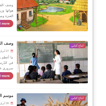
وصف القري
هوائها وز
العنزة ومو
 more »
وصف ال
انتاج كتابي
27 أبريل 2020
ما أعظم و
في الدّرس
سروري عظي
 more »
موسم ال
انتاج كتابي
26 أبريل 2020