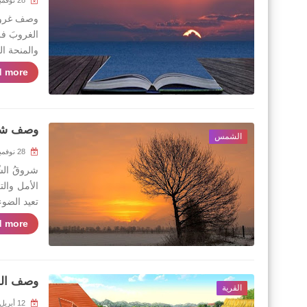
28 نوفمبر 2021
وصف غروب 
الغروبَ فر
والمنحة ال
 more »
وصف شر
الشمس
28 نوفمبر 2021
شروقُ الش
الأمل وال
تعيد الضو
 more »
وصف الق
القرية
12 أبريل 2021