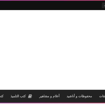
قات
محفوظات و أناشيد
أعلام و مشاهير
كتب التلميذ
كتب