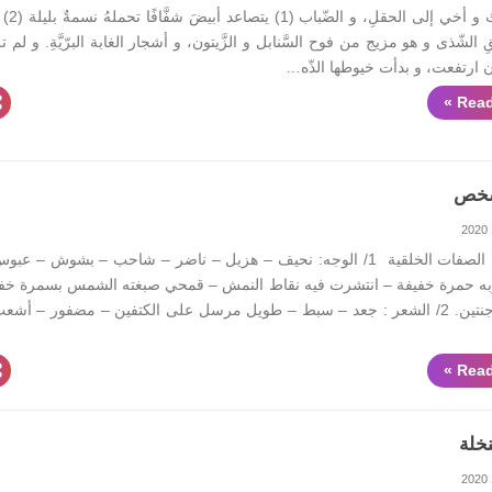
1. انطلقتُ و أخي إلى الحق
الشّذى و هو مزيج من فوح السَّنابل و الزَّيتون، و أشجار الغابة البرّيَّةِ. و لم تل
أن ارتفعت، و بدأت خيوطها الذّه…
Read
خص
في معجم الصفات الخلقية 1/ الوجه: نحيف – هزيل – ناضر – شاحب – بشوش – عب
ه حمرة خفيفة – انتشرت فيه نقاط النمش – قمحي صبغته الشمس بسمرة خف
– بارز الوجنتين. 2/ الشعر : جعد – سبط – طويل مرسل على الكتفين – مضفور – أشع
Read
خلة