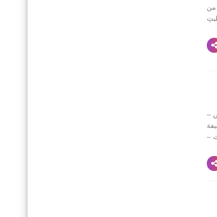
لِ، و الضّباب (1) يتصاعد أبيضَ شفَّافًا تحملهُ نسمةٌ بليلة (2) من
بثِ
وس –
يفة
ث –