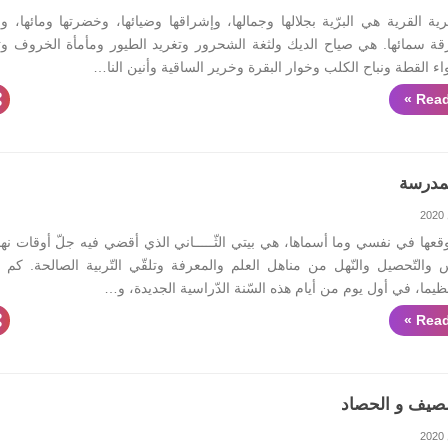
ة القرية هي البرّية بجلالها وجمالها، وإشراقها وضيائها، وخضرتها ومائها، و
رقة سمائها. هي صياح الديك ولثغة الشحرور وتغريد الطيور ومأمأة الخروف وث
اء القطة ونباح الكلب وخوار البقرة وخرير الساقية وأنين النا…
Read
مدرسة
قعها في نفسي وما أسماها، هي بيتي الثّـــــاني الذي أقضي فيه جلّ أوقات نه
 والتّحصيل والنّهل من مناهل العلم والمعرفة وتلقّي التّربية الصالحة. كم 
ما، في أول يوم من أيام هذه السّنة الدّراسية الجديدة، و…
Read
صيف و الحصاد