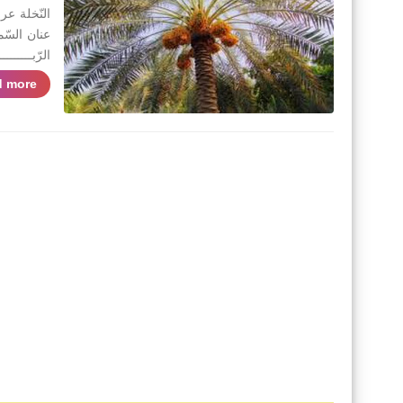
النّخلة ع
عنان السّم
الرّبــــــ
 more »