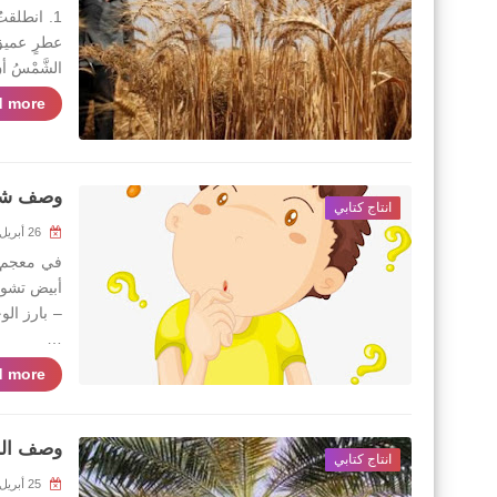
عطرٍ عميقِ 
الشَّمْسُ 
 more »
وصف ش
انتاج كتابي
26 أبريل 2020
أبيض تشوب
…
 more »
وصف الن
انتاج كتابي
25 أبريل 2020