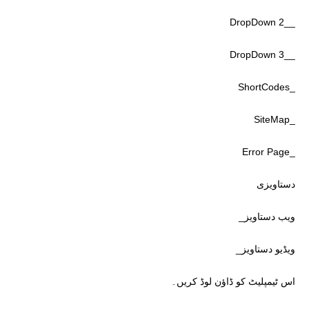
__DropDown 2
__DropDown 3
_ShortCodes
_SiteMap
_Error Page
دستاویزی
ویب دستاویز_
ویڈیو دستاویز_
اس ٹیمپلیٹ کو ڈاؤن لوڈ کریں۔