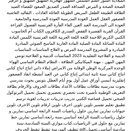
الميلادية
السور
الشم
الشمس
الشهور الهجرية
الشهيق
الشهيق و الزفير
الصحة
الصحة و المرض
الصداقة
الصدر
الصديق
الصعود للفضاء
الصيد
الطاقة
الطبيعة
الطفل المريض
الطويلة
العائلة
العادات ، التقاليد
العاشبة
العصفور
العقل
العمل
العودة المدرسية
العودة المدرسية والجامعية
العودة الى المدرسة
العيد
العين
الفاء
الفأرة
الفرنسية
الفصول
القراءة
القرآن
القرية
القصيرة
القفض الصدري
الكافرون
الكتاب أم الحاسوب
الكتبي
الكريم
اللاحمة
اللغة
اللغة العربية
اللغة الفرنسية
اللمس
المادة
المادة السائلة
المادة الصلبة
المادة الغازية
الماسح الضوئي
المبادرة
المبادرة و المشروع
المدرسة
المرض و العلاج
المناسبات
المناسبات
الدينية و الفلاحية التقليدية 2023
المناسبات الدينية و الفلاحية;تونس
المهن
المهن ، مهنة الميكانيكي
النظافة ،
النظام
النظام الساسي
الهواء
الوحدة المركزية
الوطن
الوقاية من الامراض
إملاء ذاتي
انتاج
انتاج كتابي
انتاج كتابي سنة ثانية ابتدائي
إنتاج كتابي عن العيد
أنشطة
انقاذ العصفور
إنقليزية
أنيسي
أوراق عمل
أول يومٍ
أيام العطل
بتونس
بحوث مدرسي
بحوث مدرسية
بطاقات
بطاقات الأعداد
بطاقات الحروف والارقام
بطاقة
التعريف الوطنية
تأشيرة
تحت
تحضري
تحضيري
تحميل
تحميل البرتوكول
الصحي
تحميل قصاصة الكتبي
تدريب
تدريبات
تدريبات لغوية
ترسم
تطبيق
تعليم
تفسير
تلوين
تلوين احرف
تلوين ارقام
تلوين الاحرف
تلوين
حيوانات
تمارين
تمارين حلول رياضيات السنة الرابعة اساسي،تمارين و
حلول رياضيات،السنة الرابعة أساسي،سنة رابعة،أساسي
تمارين خط
تمارين مع حلول في الرياضيات،كتاب،موازي،السنة السادسة،سنة
سادسة أساسي،تحميل،pdf
تنظيف المدرسة
تنقيط
تنقيط الحروف