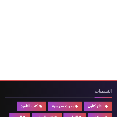
التسميات
انتاج كتابي
بحوث مدرسية
كتب التلميذ