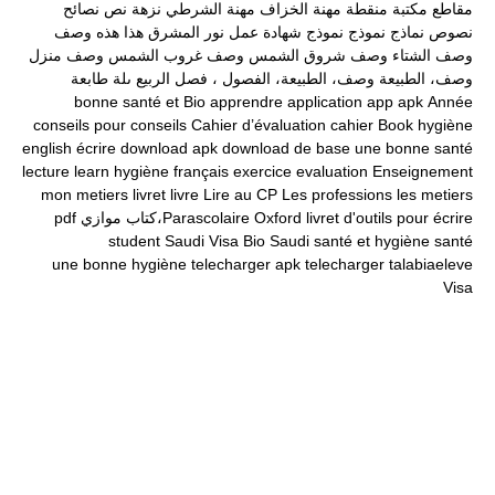
مقاطع
مكتبة
منقطة
مهنة الخزاف
مهنة الشرطي
نزهة
نص
نصائح
نصوص
نماذج
نموذج
نموذج شهادة عمل
نور المشرق
هذا
هذه
وصف
وصف الشتاء
وصف شروق الشمس
وصف غروب الشمس
وصف منزل
وصف، الطبيعة
وصف، الطبيعة، الفصول ، فصل الربيع
ىلة طابعة
bonne santé et
Bio
apprendre
application
app
apk
Année
conseils pour
conseils
Cahier d’évaluation
cahier
Book
hygiène
english
écrire
download apk
download
de base
une bonne santé
lecture
learn
hygiène
français
exercice
evaluation
Enseignement
mon
metiers
livret
livre
Lire au CP
Les professions
les metiers
livret d'outils pour écrire
Oxford
Parascolaire،كتاب موازي
pdf
student
Saudi Visa Bio
Saudi
santé et hygiène
santé
une bonne hygiène
telecharger apk
telecharger
talabiaeleve
Visa