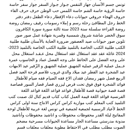
تونس
جسم الأنسان
جهاز التنفس
جـواز
جـواز السفر
جواز سفر
حاسة
حاسة الرؤية
حاسة الشم
حاسة اللمس
حب الوطن
حرف
حرف الفاء
حروف الهجاء
حروفي
حيوانات
دعاء الإفطار
دعاء الطفل
دفتر
دفتر
الخط
رجل المطافئ
رحلة
رسم و إملاء
رسومات
رفيف
رمضان
روضة
روضة القراءة
سلسلة
سنة 2023
سنة ثالثة
سورة
سورة الكافرون
سوق الخضر
شاشة
شروق
شمسية وقمرية
شهادة عمل
صور
صور
تلوين
صور حيوانات
صيد العصفور
ضرورة العناية بالأسنان
طلبية
طلبية
الكتب
طلبية الكتب الخاصة بالتلميذ
طلبية الكتب الخاصة بالتلميذ 2023-
2024
عائلة
عقد
عقد استغلال
عقد استغلال محل
عـقـد استغلال محل
على وجه الفضل
على الخائط
على وجه الفضل
عماد و الحاسوب
عمرة
عــمل
عملية الزفير
عملية الشهيق
عملية الشهيق و الزّفير
عيد الامهات
عيد الشجرة
عيد الفطر
عيد ميلاد والدي
غروب
غلاصم
فرحة العيد
فصل
الربيع
فضل شهر رمضان
فقدان الاخ
فقه الصيام
فقه صيام للأطفال
فوائد الشجرة
فوق
فوق تحت
قرص ليزري
قصار
قصار السور
قصاصة
قصة
قصة حيوانية
قصة للأطفال
قواعد
قواعد اللغة
قواعد اللغة
الفرنسية
قواغد اللغة
قيمة العمل
كتاب
كتاب قديم
كتال لك صمت
كتب
التلميذ
كتب المعلم
كتب موازية
كراس
كراس الانتاج سنة اولى
كراس
الخط
لأعياد الرسمية
لجمعية
لجمعية في تونس
لغة عربية
للأطفال
لوحة
المفاتيح
ليلة القدر
محفوظات
محفوظات و اناشيد
محفوظات وأناشيد
مدونة مدرستي
مساعدة الجار
مساعدة الحيوانات
مسرحية
مضخم
الصوت
مطلب
مطلب في الاحتفاظ
مطوية
معلقات
معلقات قسم