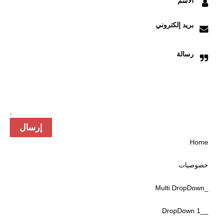
الاسم
بريد إلكتروني
رسالة
Home
خصوصیات
_Multi DropDown
__DropDown 1