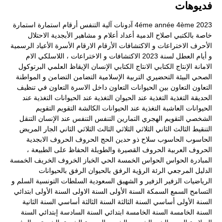
فديوهات
2023
4ème
4éme année
آدونات
آلية التنفس
أرقام
استمارة
استمارة
خاصة بالكتبي
اصلاح الدمية
أعداد
أعلام و مشاهير
الأبجدية
الاحتلال
الأحرف
الاختراعات و الاكتشافات
الأرقام
الارقام
الأسرة
الأعياد الرسمية
و أيام العطل لسنة 2023
الاكتشافات و الاختراعات ، اللاسلكي
الام
الامانة
الإنتاج الكتابي
الانتاج الكتابي
الإنسان
الإيقاظ العلمي
البرتوكول
الصحي
البيئة
التحضيري
التربية الإسلامية
التضامن
التضامن و المواطنة
التعاون
التعاون بين الحيوانات
التعاون داخل الاسرة
التعاون في تنظيف
الحديقة
التغذية
التغذية عند الحيوان
التغذية عند الحيوانات
التغذية عند
الحيوانات العاشبة
التغذية عند الحيوانات الكالشة
التقويم
التقويم
الشخصي
التقويم الهجري
التمارين
التنفس
التنفس عند الإنسان
التنقل
التنقيط
الثالث
الثاني
الثلاثي
الثلاثي الثالث
الثلاثي الثاني
الجار المريض
الحاسوب
الحاسوب سلاح ذو حدين
الحج
الحروف
الحروف الابجدية
الحروف العربية
الحروف القصيرة والطويلة
الحفاظ على الطبيعة ،
المبادرة
الحواس
الحواس الخمسة
الحي
الخباز
الخروف
الخريف
الخمسة
الدليل المرجعي
الرئة
الرؤية
الرفق بالحيوان
الرفق بالحيوانات
الرياضيات
الزفير
الزفير و الشهيق
السعودية
السلطات التونسية
السلم و
التسامح
السمع
السمكة
السنة الأولى
السنة الاولى
السنة الأولى ابتدائي
السنة الأولى أساسي
السنة الثالثة
السنة الثالثة أساسي
السنة الثانية
السنة الخامسة
السنة الخامسة ابتدائي
السنة السادسة إبتدائي
السنة