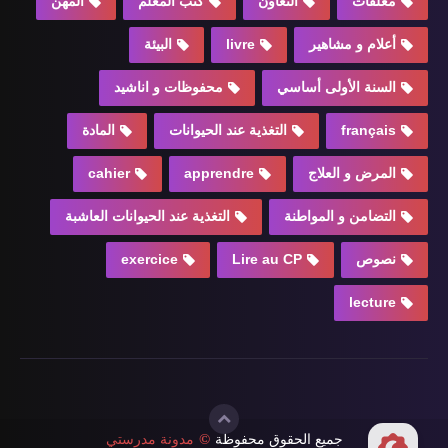
معلقات
التعاون
كتب المعلم
المهن
أعلام و مشاهير
livre
البيئة
السنة الأولى أساسي
محفوظات و اناشيد
français
التغذية عند الحيوانات
المادة
المرض و العلاج
apprendre
cahier
التضامن و المواطنة
التغذية عند الحيوانات العاشبة
نصوص
Lire au CP
exercice
lecture
جميع الحقوق محفوظة
©
مدونة مدرستي