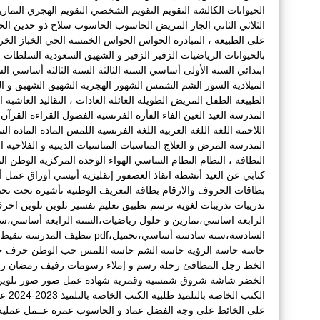
الحيوانات الكالشة
التقويم
التقويم الشخصي
التقويم الهجري
التمار
الثلاثي الثاني
الجار المريض
الحاسوب
الحاسوب سلاح ذو حدين
الح
على الطبيعة ، المبادرة
الحواس
الحواس الخمسة
الحي
الخباز
الخ
بالحيوانات
الرياضيات
الزفير
الزفير و الشهيق
السعودية
السلطات ا
ابتدائي
السنة الأولى أساسي
السنة الثالثة
السنة الثالثة أساسي
الس
الميلادية
السور
الشم
الشمس
الشهور الهجرية
الشهيق
الشهيق و ال
الطبيعة
الطفل المريض
الطويلة
العائلة
العادات ، التقاليد
العاشبة
ا
المدرسة
العيد
العين
الفاء
الفأرة
الفرنسية
الفصول
القراءة
القرآن
اللاحمة
اللغة
اللغة العربية
اللغة الفرنسية
اللمس
المادة
المادة الس
المدرسة
المرض و العلاج
المناسبات
المناسبات الدينية و الفلاحية التقل
النظافة ،
النظام
النظام الساسي
الهواء
الوحدة المركزية
الوطن
ال
كتابي عن العيد
أنشطة
انقاذ العصفور
إنقليزية
أنيسي
أوراق عمل
أ
بطاقات الحروف والارقام
بطاقة التعريف الوطنية
تأشيرة
تحت
تح
تدريبات
تدريبات لغوية
ترسم
تطبيق
تعليم
تفسير
تلوين
تلوين احر
الرابعة اساسي،تمارين و حلول رياضيات،السنة الرابعة أساسي،س
السادسة،سنة سادسة أساسي،تحميل،pdf
تنظيف المدرسة
تنقيط
حاسة
حاسة الرؤية
حاسة الشم
حاسة اللمس
حب الوطن
حرف
ح
الخط
رجل المطافئ
رحلة
رسم و إملاء
رسومات
رفيف
رمضان
ر
الخضر
شاشة
شروق
شمسية وقمرية
شهادة عمل
صور
صور تلوي
الكتب الخاصة بالتلميذ
طلبية الكتب الخاصة بالتلميذ 2023-2024
عا
على الخائط
على وجه الفضل
عماد و الحاسوب
عمرة
عــمل
عملية