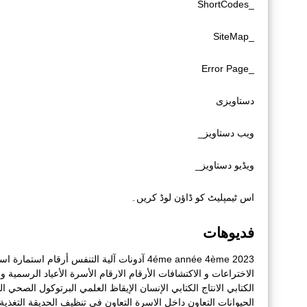
_ShortCodes
_SiteMap
_Error Page
دستاویزی
ویب دستاویز_
ویڈیو دستاویز_
اس ٹیمپلیٹ کو ڈاؤن لوڈ کریں۔
فديوهات
2023
4ème
4éme année
آدونات
آلية التنفس
أرقام
استمارة
است
الاختراعات و الاكتشافات
الأرقام
الارقام
الأسرة
الأعياد الرسمية و أ
الكتابي
الانتاج الكتابي
الإنسان
الإيقاظ العلمي
البرتوكول الصحي
ال
الحيوانات
التعاون داخل الاسرة
التعاون في تنظيف الحديقة
التغذية