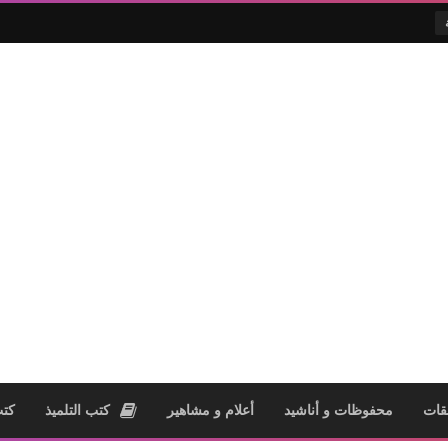
قات
محفوظات و أناشيد
أعلام و مشاهير
كتب التلميذ
كتب