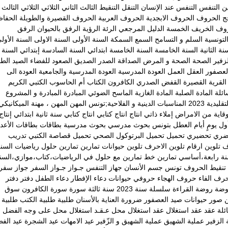
ين
التنفس
التنفس عند الإنسان
التنقل
التنقيط
الثالث
الثاني
الثلاثي
الثلاثي الثالث
ج
الحروف
الحروف الابجدية
الحروف العربية
الحروف القصيرة والطويلة
الحفا
روف
الخريف
الخمسة
الدليل المرجعي
الرئة
الرؤية
الرفق بالحيوان
الرفق
لتونسية
السلم و التسامح
السمع
السمكة
السنة الأولى
السنة الاولى
السنة الأول
نة الثانية
السنة الخامسة
السنة الخامسة ابتدائي
السنة السادسة إبتدائي
السنة
زفير
الصحة
الصحة و المرض
الصداقة
الصدر
الصديق
الصعود للفضاء
الصيد
الطا
لعصفور
العقل
العمل
العودة المدرسية
العودة المدرسية والجامعية
العودة الى
القرية
القصيرة
القفض الصدري
الكافرون
الكتاب أم الحاسوب
الكتبي
الكريم
ائلة
المادة الصلبة
المادة الغازية
الماسح الضوئي
المبادرة
المبادرة و المشروع
يدية 2023
المناسبات الدينية و الفلاحية;تونس
المهن
المهن ، مهنة الميكانيكي
وقاية من الامراض
إملاء ذاتي
انتاج
انتاج كتابي
انتاج كتابي سنة ثانية ابتدائي
إنتاج
ول يومٍ
أيام العطل
بتونس
بحوث مدرسي
بحوث مدرسية
بطاقات
بطاقات الأعدا
ضري
تحضيري
تحميل
تحميل البرتوكول الصحي
تحميل قصاصة الكتبي
تدريب
ف
تلوين ارقام
تلوين الاحرف
تلوين حيوانات
تمارين
تمارين حلول رياضيات السن
نة رابعة،أساسي
تمارين خط
تمارين مع حلول في الرياضيات،كتاب،موازي،السن
تنقيط الحروف
تونس
جسم الأنسان
جهاز التنفس
جـواز
جـواز السفر
جواز سفر
رف الفاء
حروف الهجاء
حروفي
حيوانات
دعاء الإفطار
دعاء الطفل
دفتر
دفتر
وضة
روضة القراءة
سلسلة
سنة 2023
سنة ثالثة
سورة
سورة الكافرون
سوق
ن
صور حيوانات
صيد العصفور
ضرورة العناية بالأسنان
طلبية
طلبية الكتب
طلبية
ئلة
عقد
عقد استغلال
عقد استغلال محل
عـقـد استغلال محل على وجه الفضل
 الزفير
عملية الشهيق
عملية الشهيق و الزّفير
عيد الامهات
عيد الشجرة
عيد الف