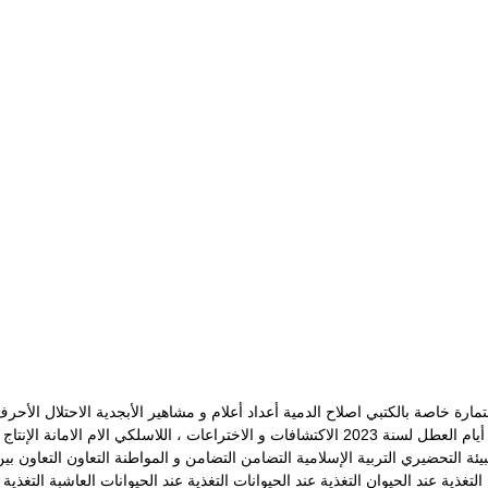
مارة خاصة بالكتبي
اصلاح الدمية
أعداد
أعلام و مشاهير
الأبجدية
الاحتلال
الأحرف
يام العطل لسنة 2023
الاكتشافات و الاختراعات ، اللاسلكي
الام
الامانة
الإنتاج
بيئة
التحضيري
التربية الإسلامية
التضامن
التضامن و المواطنة
التعاون
التعاون بي
التغذية عند الحيوان
التغذية عند الحيوانات
التغذية عند الحيوانات العاشبة
التغذية 