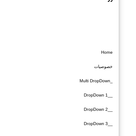
Home
خصوصیات
_Multi DropDown
__DropDown 1
__DropDown 2
__DropDown 3