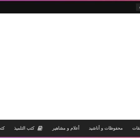
قات
محفوظات و أناشيد
أعلام و مشاهير
كتب التلميذ
كتب