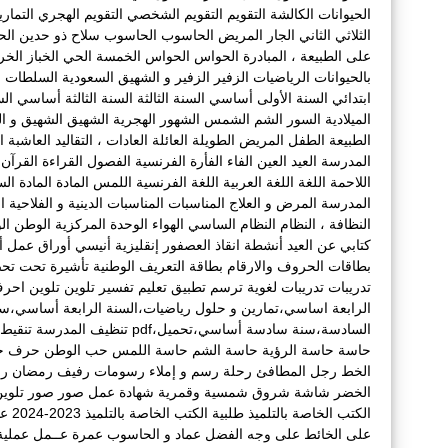
الحيوانات الكالشة
التقويم
التقويم الشخصي
التقويم الهجري
التمار
الثلاثي الثاني
الجار المريض
الحاسوب
الحاسوب سلاح ذو حدين
الح
على الطبيعة ، المبادرة
الحواس
الحواس الخمسة
الحي
الخباز
الخ
بالحيوانات
الرياضيات
الزفير
الزفير و الشهيق
السعودية
السلطات ا
ابتدائي
السنة الأولى أساسي
السنة الثالثة
السنة الثالثة أساسي
الس
الميلادية
السور
الشم
الشمس
الشهور الهجرية
الشهيق
الشهيق و ال
الطبيعة
الطفل المريض
الطويلة
العائلة
العادات ، التقاليد
العاشبة
ا
المدرسة
العيد
العين
الفاء
الفأرة
الفرنسية
الفصول
القراءة
القرآن
اللاحمة
اللغة
اللغة العربية
اللغة الفرنسية
اللمس
المادة
المادة الس
المدرسة
المرض و العلاج
المناسبات
المناسبات الدينية و الفلاحية التقل
النظافة ،
النظام
النظام الساسي
الهواء
الوحدة المركزية
الوطن
ال
كتابي عن العيد
أنشطة
انقاذ العصفور
إنقليزية
أنيسي
أوراق عمل
أ
بطاقات الحروف والارقام
بطاقة التعريف الوطنية
تأشيرة
تحت
تح
تدريبات
تدريبات لغوية
ترسم
تطبيق
تعليم
تفسير
تلوين
تلوين احر
الرابعة اساسي،تمارين و حلول رياضيات،السنة الرابعة أساسي،س
السادسة،سنة سادسة أساسي،تحميل،pdf
تنظيف المدرسة
تنقيط
حاسة
حاسة الرؤية
حاسة الشم
حاسة اللمس
حب الوطن
حرف
ح
الخط
رجل المطافئ
رحلة
رسم و إملاء
رسومات
رفيف
رمضان
ر
الخضر
شاشة
شروق
شمسية وقمرية
شهادة عمل
صور
صور تلوي
الكتب الخاصة بالتلميذ
طلبية الكتب الخاصة بالتلميذ 2023-2024
عا
على الخائط
على وجه الفضل
عماد و الحاسوب
عمرة
عــمل
عملية