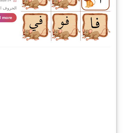
24 سبتمبر 2021
الحروف ال
 more »