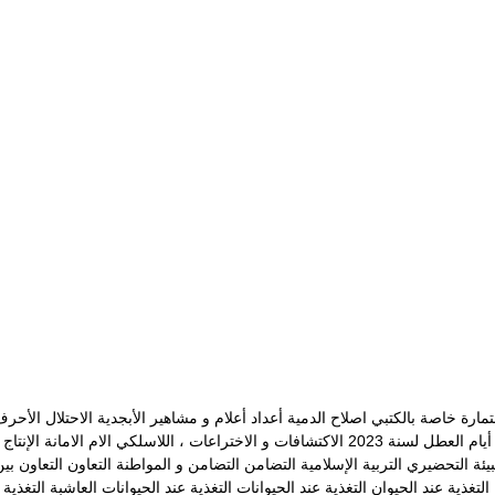
مارة خاصة بالكتبي
اصلاح الدمية
أعداد
أعلام و مشاهير
الأبجدية
الاحتلال
الأحرف
يام العطل لسنة 2023
الاكتشافات و الاختراعات ، اللاسلكي
الام
الامانة
الإنتاج
بيئة
التحضيري
التربية الإسلامية
التضامن
التضامن و المواطنة
التعاون
التعاون بي
التغذية عند الحيوان
التغذية عند الحيوانات
التغذية عند الحيوانات العاشبة
التغذية 