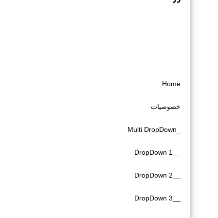
Home
خصوصیات
_Multi DropDown
__DropDown 1
__DropDown 2
__DropDown 3