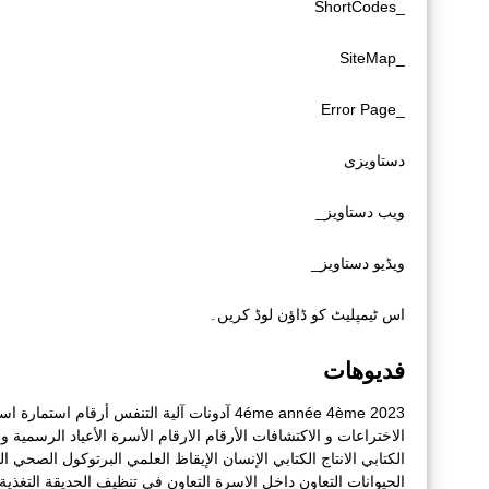
_ShortCodes
_SiteMap
_Error Page
دستاویزی
ویب دستاویز_
ویڈیو دستاویز_
اس ٹیمپلیٹ کو ڈاؤن لوڈ کریں۔
فديوهات
2023
4ème
4éme année
آدونات
آلية التنفس
أرقام
استمارة
است
الاختراعات و الاكتشافات
الأرقام
الارقام
الأسرة
الأعياد الرسمية و أ
الكتابي
الانتاج الكتابي
الإنسان
الإيقاظ العلمي
البرتوكول الصحي
ال
الحيوانات
التعاون داخل الاسرة
التعاون في تنظيف الحديقة
التغذية