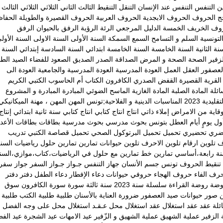
ين
التنفس
التنفس عند الإنسان
التنقل
التنقيط
الثالث
الثاني
الثلاثي
الثلاثي الثالث
ج
الحروف
الحروف الابجدية
الحروف العربية
الحروف القصيرة والطويلة
الحفا
روف
الخريف
الخمسة
الدليل المرجعي
الرئة
الرؤية
الرفق بالحيوان
الرفق
لتونسية
السلم و التسامح
السمع
السمكة
السنة الأولى
السنة الاولى
السنة الأول
نة الثانية
السنة الخامسة
السنة الخامسة ابتدائي
السنة السادسة إبتدائي
السنة
زفير
الصحة
الصحة و المرض
الصداقة
الصدر
الصديق
الصعود للفضاء
الصيد
الطا
لعصفور
العقل
العمل
العودة المدرسية
العودة المدرسية والجامعية
العودة الى
القرية
القصيرة
القفض الصدري
الكافرون
الكتاب أم الحاسوب
الكتبي
الكريم
ائلة
المادة الصلبة
المادة الغازية
الماسح الضوئي
المبادرة
المبادرة و المشروع
يدية 2023
المناسبات الدينية و الفلاحية;تونس
المهن
المهن ، مهنة الميكانيكي
وقاية من الامراض
إملاء ذاتي
انتاج
انتاج كتابي
انتاج كتابي سنة ثانية ابتدائي
إنتاج
ول يومٍ
أيام العطل
بتونس
بحوث مدرسي
بحوث مدرسية
بطاقات
بطاقات الأعدا
ضري
تحضيري
تحميل
تحميل البرتوكول الصحي
تحميل قصاصة الكتبي
تدريب
ف
تلوين ارقام
تلوين الاحرف
تلوين حيوانات
تمارين
تمارين حلول رياضيات السن
نة رابعة،أساسي
تمارين خط
تمارين مع حلول في الرياضيات،كتاب،موازي،السن
تنقيط الحروف
تونس
جسم الأنسان
جهاز التنفس
جـواز
جـواز السفر
جواز سفر
رف الفاء
حروف الهجاء
حروفي
حيوانات
دعاء الإفطار
دعاء الطفل
دفتر
دفتر
وضة
روضة القراءة
سلسلة
سنة 2023
سنة ثالثة
سورة
سورة الكافرون
سوق
ن
صور حيوانات
صيد العصفور
ضرورة العناية بالأسنان
طلبية
طلبية الكتب
طلبية
ئلة
عقد
عقد استغلال
عقد استغلال محل
عـقـد استغلال محل على وجه الفضل
 الزفير
عملية الشهيق
عملية الشهيق و الزّفير
عيد الامهات
عيد الشجرة
عيد الف