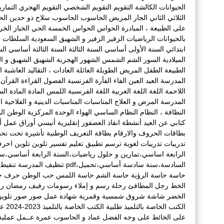
الحيوانات الكالشة
التقويم
التقويم الشخصي
التقويم الهجري
التمار
الثلاثي الثاني
الجار المريض
الحاسوب
الحاسوب سلاح ذو حدين
الح
على الطبيعة ، المبادرة
الحواس
الحواس الخمسة
الحي
الخباز
الخ
بالحيوانات
الرياضيات
الزفير
الزفير و الشهيق
السعودية
السلطات ا
ابتدائي
السنة الأولى أساسي
السنة الثالثة
السنة الثالثة أساسي
الس
الميلادية
السور
الشم
الشمس
الشهور الهجرية
الشهيق
الشهيق و ال
الطبيعة
الطفل المريض
الطويلة
العائلة
العادات ، التقاليد
العاشبة
ا
المدرسة
العيد
العين
الفاء
الفأرة
الفرنسية
الفصول
القراءة
القرآن
اللاحمة
اللغة
اللغة العربية
اللغة الفرنسية
اللمس
المادة
المادة الس
المدرسة
المرض و العلاج
المناسبات
المناسبات الدينية و الفلاحية التقل
النظافة ،
النظام
النظام الساسي
الهواء
الوحدة المركزية
الوطن
ال
كتابي عن العيد
أنشطة
انقاذ العصفور
إنقليزية
أنيسي
أوراق عمل
أ
بطاقات الحروف والارقام
بطاقة التعريف الوطنية
تأشيرة
تحت
تح
تدريبات
تدريبات لغوية
ترسم
تطبيق
تعليم
تفسير
تلوين
تلوين احر
الرابعة اساسي،تمارين و حلول رياضيات،السنة الرابعة أساسي،س
السادسة،سنة سادسة أساسي،تحميل،pdf
تنظيف المدرسة
تنقيط
حاسة
حاسة الرؤية
حاسة الشم
حاسة اللمس
حب الوطن
حرف
ح
الخط
رجل المطافئ
رحلة
رسم و إملاء
رسومات
رفيف
رمضان
ر
الخضر
شاشة
شروق
شمسية وقمرية
شهادة عمل
صور
صور تلوي
الكتب الخاصة بالتلميذ
طلبية الكتب الخاصة بالتلميذ 2023-2024
عا
على الخائط
على وجه الفضل
عماد و الحاسوب
عمرة
عــمل
عملية