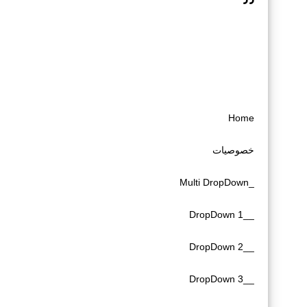
Home
خصوصیات
_Multi DropDown
__DropDown 1
__DropDown 2
__DropDown 3