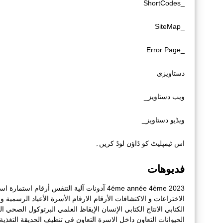
_ShortCodes
_SiteMap
_Error Page
دستاویزی
ویب دستاویز_
ویڈیو دستاویز_
اس ٹیمپلیٹ کو ڈاؤن لوڈ کریں۔
فديوهات
2023
4ème
4éme année
آدونات
آلية التنفس
أرقام
استمارة
است
الاختراعات و الاكتشافات
الأرقام
الارقام
الأسرة
الأعياد الرسمية و أ
الكتابي
الانتاج الكتابي
الإنسان
الإيقاظ العلمي
البرتوكول الصحي
ال
الحيوانات
التعاون داخل الاسرة
التعاون في تنظيف الحديقة
التغذية