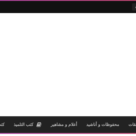
قات
محفوظات و أناشيد
أعلام و مشاهير
كتب التلميذ
كتب