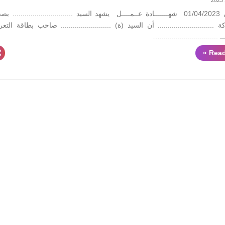
تونس في 01/04/2023 ​ شهـــــــادة عــمــــل ​ يشهد السيد .............................. ب
........................... أن السيد (ة) ......................... صاحب بطاقة التع
.............................…
Read