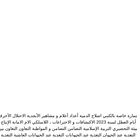
مارة خاصة بالكتبي
اصلاح الدمية
أعداد
أعلام و مشاهير
الأبجدية
الاحتلال
الأحرف
يام العطل لسنة 2023
الاكتشافات و الاختراعات ، اللاسلكي
الام
الامانة
الإنتاج
بيئة
التحضيري
التربية الإسلامية
التضامن
التضامن و المواطنة
التعاون
التعاون بي
التغذية عند الحيوان
التغذية عند الحيوانات
التغذية عند الحيوانات العاشبة
التغذية 