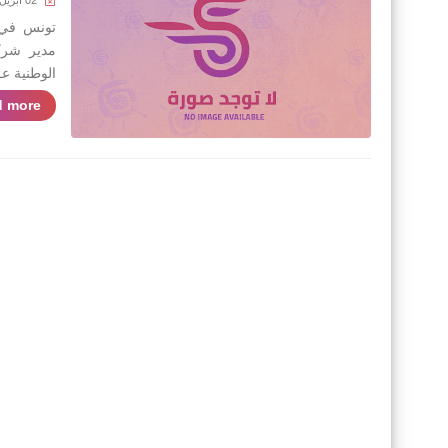
02 أبريل 2023
مدير شركة .
الوطنية عـــ 
 more »