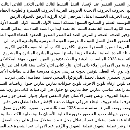
ين
التنفس
التنفس عند الإنسان
التنقل
التنقيط
الثالث
الثاني
الثلاثي
الثلاثي الثالث
ج
الحروف
الحروف الابجدية
الحروف العربية
الحروف القصيرة والطويلة
الحفا
روف
الخريف
الخمسة
الدليل المرجعي
الرئة
الرؤية
الرفق بالحيوان
الرفق
لتونسية
السلم و التسامح
السمع
السمكة
السنة الأولى
السنة الاولى
السنة الأول
نة الثانية
السنة الخامسة
السنة الخامسة ابتدائي
السنة السادسة إبتدائي
السنة
زفير
الصحة
الصحة و المرض
الصداقة
الصدر
الصديق
الصعود للفضاء
الصيد
الطا
لعصفور
العقل
العمل
العودة المدرسية
العودة المدرسية والجامعية
العودة الى
القرية
القصيرة
القفض الصدري
الكافرون
الكتاب أم الحاسوب
الكتبي
الكريم
ائلة
المادة الصلبة
المادة الغازية
الماسح الضوئي
المبادرة
المبادرة و المشروع
يدية 2023
المناسبات الدينية و الفلاحية;تونس
المهن
المهن ، مهنة الميكانيكي
وقاية من الامراض
إملاء ذاتي
انتاج
انتاج كتابي
انتاج كتابي سنة ثانية ابتدائي
إنتاج
ول يومٍ
أيام العطل
بتونس
بحوث مدرسي
بحوث مدرسية
بطاقات
بطاقات الأعدا
ضري
تحضيري
تحميل
تحميل البرتوكول الصحي
تحميل قصاصة الكتبي
تدريب
ف
تلوين ارقام
تلوين الاحرف
تلوين حيوانات
تمارين
تمارين حلول رياضيات السن
نة رابعة،أساسي
تمارين خط
تمارين مع حلول في الرياضيات،كتاب،موازي،السن
تنقيط الحروف
تونس
جسم الأنسان
جهاز التنفس
جـواز
جـواز السفر
جواز سفر
رف الفاء
حروف الهجاء
حروفي
حيوانات
دعاء الإفطار
دعاء الطفل
دفتر
دفتر
وضة
روضة القراءة
سلسلة
سنة 2023
سنة ثالثة
سورة
سورة الكافرون
سوق
ن
صور حيوانات
صيد العصفور
ضرورة العناية بالأسنان
طلبية
طلبية الكتب
طلبية
ئلة
عقد
عقد استغلال
عقد استغلال محل
عـقـد استغلال محل على وجه الفضل
 الزفير
عملية الشهيق
عملية الشهيق و الزّفير
عيد الامهات
عيد الشجرة
عيد الف