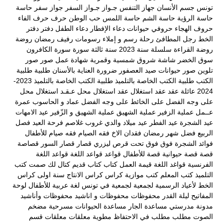
تونس
جسم الأنسان
جهاز التنفس
جـواز
جـواز السفر
جواز سفر
حاسة
حاسة الرؤية
حاسة الشم
حاسة اللمس
حب الوطن
حرف
حرف الفاء
حروف الهجاء
حروفي
حيوانات
دعاء الإفطار
دعاء الطفل
دفتر
دفتر
الخط
رجل المطافئ
رحلة
رسم و إملاء
رسومات
رفيف
رمضان
روضة
روضة القراءة
سلسلة
سنة 2023
سنة ثالثة
سورة
سورة الكافرون
سوق الخضر
شاشة
شروق
شمسية وقمرية
شهادة عمل
صور
صور
تلوين
صور حيوانات
صيد العصفور
ضرورة العناية بالأسنان
طلبية
طلبية
الكتب
طلبية الكتب الخاصة بالتلميذ
طلبية الكتب الخاصة بالتلميذ 2023-
2024
عائلة
عقد
عقد استغلال
عقد استغلال محل
عـقـد استغلال محل
على وجه الفضل
على الخائط
على وجه الفضل
عماد و الحاسوب
عمرة
عــمل
عملية الزفير
عملية الشهيق
عملية الشهيق و الزّفير
عيد الامهات
عيد الشجرة
عيد الفطر
عيد ميلاد والدي
غروب
غلاصم
فرحة العيد
فصل
الربيع
فضل شهر رمضان
فقدان الاخ
فقه الصيام
فقه صيام للأطفال
فوائد الشجرة
فوق
فوق تحت
قرص ليزري
قصار
قصار السور
قصاصة
قصة
قصة حيوانية
قصة للأطفال
قواعد
قواعد اللغة
قواعد اللغة
الفرنسية
قواغد اللغة
قيمة العمل
كتاب
كتاب قديم
كتال لك صمت
كتب
التلميذ
كتب المعلم
كتب موازية
كراس
كراس الانتاج سنة اولى
كراس
الخط
لأعياد الرسمية
لجمعية
لجمعية في تونس
لغة عربية
للأطفال
لوحة
المفاتيح
ليلة القدر
محفوظات
محفوظات و اناشيد
محفوظات وأناشيد
مدونة مدرستي
مساعدة الجار
مساعدة الحيوانات
مسرحية
مضخم
الصوت
مطلب
مطلب في الاحتفاظ
مطوية
معلقات
معلقات قسم