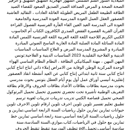
الميلادية
السور
الشم
الشمس
الشهور الهجرية
الشهيق
الشهيق و الزفير
الصحة
الصحة و المرض
الصداقة
الصدر
الصديق
الصعود للفضاء
الصيد
الطاقة
الطبيعة
الطفل المريض
الطويلة
العائلة
العادات ، التقاليد
العاشبة
العصفور
العقل
العمل
العودة المدرسية
العودة المدرسية والجامعية
العودة الى المدرسة
العيد
العين
الفاء
الفأرة
الفرنسية
الفصول
القراءة
القرآن
القرية
القصيرة
القفض الصدري
الكافرون
الكتاب أم الحاسوب
الكتبي
الكريم
اللاحمة
اللغة
اللغة العربية
اللغة الفرنسية
اللمس
المادة
المادة السائلة
المادة الصلبة
المادة الغازية
الماسح الضوئي
المبادرة
المبادرة و المشروع
المدرسة
المرض و العلاج
المناسبات
المناسبات
الدينية و الفلاحية التقليدية 2023
المناسبات الدينية و الفلاحية;تونس
المهن
المهن ، مهنة الميكانيكي
النظافة ،
النظام
النظام الساسي
الهواء
الوحدة المركزية
الوطن
الوقاية من الامراض
إملاء ذاتي
انتاج
انتاج كتابي
انتاج كتابي سنة ثانية ابتدائي
إنتاج كتابي عن العيد
أنشطة
انقاذ العصفور
إنقليزية
أنيسي
أوراق عمل
أول يومٍ
أيام العطل
بتونس
بحوث مدرسي
بحوث مدرسية
بطاقات
بطاقات الأعداد
بطاقات الحروف والارقام
بطاقة
التعريف الوطنية
تأشيرة
تحت
تحضري
تحضيري
تحميل
تحميل البرتوكول
الصحي
تحميل قصاصة الكتبي
تدريب
تدريبات
تدريبات لغوية
ترسم
تطبيق
تعليم
تفسير
تلوين
تلوين احرف
تلوين ارقام
تلوين الاحرف
تلوين
حيوانات
تمارين
تمارين حلول رياضيات السنة الرابعة اساسي،تمارين و
حلول رياضيات،السنة الرابعة أساسي،سنة رابعة،أساسي
تمارين خط
تمارين مع حلول في الرياضيات،كتاب،موازي،السنة السادسة،سنة
سادسة أساسي،تحميل،pdf
تنظيف المدرسة
تنقيط
تنقيط الحروف