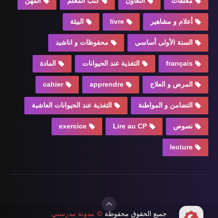
معلقات
التعاون
كتب المعلم
المهن
أعلام و مشاهير
livre
البيئة
السنة الأولى أساسي
محفوظات و اناشيد
français
التغذية عند الحيوانات
المادة
المرض و العلاج
apprendre
cahier
التضامن و المواطنة
التغذية عند الحيوانات العاشبة
نصوص
Lire au CP
exercice
lecture
جميع الحقوق محفوظة
©
مدونة مدرستي