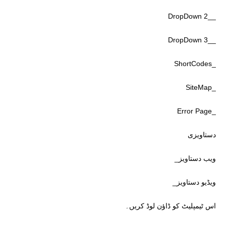
__DropDown 2
__DropDown 3
_ShortCodes
_SiteMap
_Error Page
دستاویزی
ویب دستاویز_
ویڈیو دستاویز_
اس ٹیمپلیٹ کو ڈاؤن لوڈ کریں۔