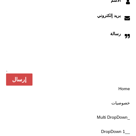
الاسم
بريد إلكتروني
رسالة
Home
خصوصیات
_Multi DropDown
__DropDown 1