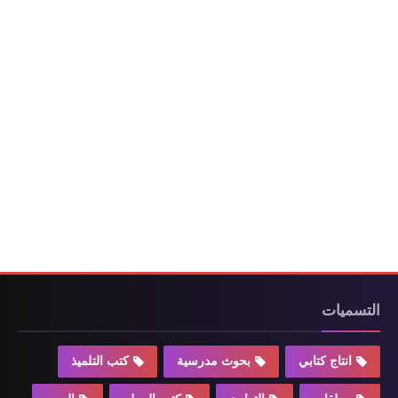
التسميات
انتاج كتابي
بحوث مدرسية
كتب التلميذ