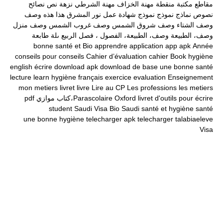
مقاطع
مكتبة
منقطة
مهنة الخزاف
مهنة الشرطي
نزهة
نص
نصائح
نصوص
نماذج
نموذج
نموذج شهادة عمل
نور المشرق
هذا
هذه
وصف
وصف الشتاء
وصف شروق الشمس
وصف غروب الشمس
وصف منزل
وصف، الطبيعة
وصف، الطبيعة، الفصول ، فصل الربيع
ىلة طابعة
bonne santé et
Bio
apprendre
application
app
apk
Année
conseils pour
conseils
Cahier d’évaluation
cahier
Book
hygiène
english
écrire
download apk
download
de base
une bonne santé
lecture
learn
hygiène
français
exercice
evaluation
Enseignement
mon
metiers
livret
livre
Lire au CP
Les professions
les metiers
livret d'outils pour écrire
Oxford
Parascolaire،كتاب موازي
pdf
student
Saudi Visa Bio
Saudi
santé et hygiène
santé
une bonne hygiène
telecharger apk
telecharger
talabiaeleve
Visa