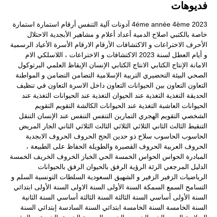
فديوهات
2023
4ème
4éme année
آدونات
آلية التنفس
أرقام
استمارة
استمارة
خاصة بالكتبي
اصلاح الدمية
أعداد
أعلام و مشاهير
الأبجدية
الاحتلال
الأحرف
الاختراعات و الاكتشافات
الأرقام
الارقام
الأسرة
الأعياد الرسمية
و أيام العطل لسنة 2023
الاكتشافات و الاختراعات ، اللاسلكي
الام
الامانة
الإنتاج الكتابي
الانتاج الكتابي
الإنسان
الإيقاظ العلمي
البرتوكول
الصحي
البيئة
التحضيري
التربية الإسلامية
التضامن
التضامن و المواطنة
التعاون
التعاون بين الحيوانات
التعاون داخل الاسرة
التعاون في تنظيف
الحديقة
التغذية
التغذية عند الحيوان
التغذية عند الحيوانات
التغذية عند
الحيوانات العاشبة
التغذية عند الحيوانات الكالشة
التقويم
التقويم
الشخصي
التقويم الهجري
التمارين
التنفس
التنفس عند الإنسان
التنقل
التنقيط
الثالث
الثاني
الثلاثي
الثلاثي الثالث
الثلاثي الثاني
الجار المريض
الحاسوب
الحاسوب سلاح ذو حدين
الحج
الحروف
الحروف الابجدية
الحروف العربية
الحروف القصيرة والطويلة
الحفاظ على الطبيعة ،
المبادرة
الحواس
الحواس الخمسة
الحي
الخباز
الخروف
الخريف
الخمسة
الدليل المرجعي
الرئة
الرؤية
الرفق بالحيوان
الرفق بالحيوانات
الرياضيات
الزفير
الزفير و الشهيق
السعودية
السلطات التونسية
السلم و
التسامح
السمع
السمكة
السنة الأولى
السنة الاولى
السنة الأولى ابتدائي
السنة الأولى أساسي
السنة الثالثة
السنة الثالثة أساسي
السنة الثانية
السنة الخامسة
السنة الخامسة ابتدائي
السنة السادسة إبتدائي
السنة