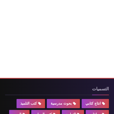
التسميات
انتاج كتابي
بحوث مدرسية
كتب التلميذ