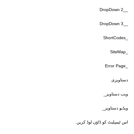
__DropDown 2
__DropDown 3
_ShortCodes
_SiteMap
_Error Page
دستاویزی
ویب دستاویز_
ویڈیو دستاویز_
اس ٹیمپلیٹ کو ڈاؤن لوڈ کریں۔