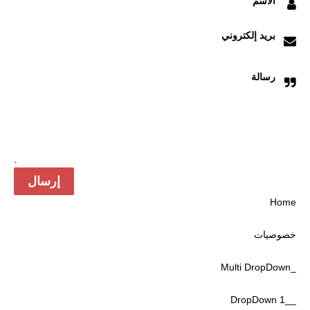
الاسم
بريد إلكتروني
رسالة
Home
خصوصیات
_Multi DropDown
__DropDown 1