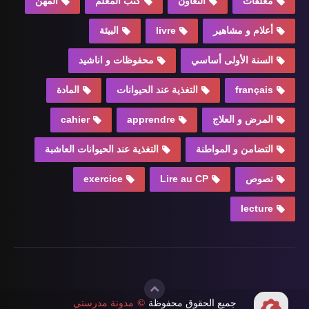
معلقات
التعاون
كتب المعلم
المهن
أعلام و مشاهير
livre
البيئة
السنة الأولى أساسي
محفوظات و اناشيد
français
التغذية عند الحيوانات
المادة
المرض و العلاج
apprendre
cahier
التضامن و المواطنة
التغذية عند الحيوانات العاشبة
نصوص
Lire au CP
exercice
lecture
جميع الحقوق محفوظة
©
مدونة مدرستي