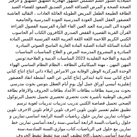
الميلادية
السور
الشم
الشمس
الشهور الهجرية
الشهيق
الشهيق و الزفير
الصحة
الصحة و المرض
الصداقة
الصدر
الصديق
الصعود للفضاء
الصيد
الطاقة
الطبيعة
الطفل المريض
الطويلة
العائلة
العادات ، التقاليد
العاشبة
العصفور
العقل
العمل
العودة المدرسية
العودة المدرسية والجامعية
العودة الى المدرسة
العيد
العين
الفاء
الفأرة
الفرنسية
الفصول
القراءة
القرآن
القرية
القصيرة
القفض الصدري
الكافرون
الكتاب أم الحاسوب
الكتبي
الكريم
اللاحمة
اللغة
اللغة العربية
اللغة الفرنسية
اللمس
المادة
المادة السائلة
المادة الصلبة
المادة الغازية
الماسح الضوئي
المبادرة
المبادرة و المشروع
المدرسة
المرض و العلاج
المناسبات
المناسبات
الدينية و الفلاحية التقليدية 2023
المناسبات الدينية و الفلاحية;تونس
المهن
المهن ، مهنة الميكانيكي
النظافة ،
النظام
النظام الساسي
الهواء
الوحدة المركزية
الوطن
الوقاية من الامراض
إملاء ذاتي
انتاج
انتاج كتابي
انتاج كتابي سنة ثانية ابتدائي
إنتاج كتابي عن العيد
أنشطة
انقاذ العصفور
إنقليزية
أنيسي
أوراق عمل
أول يومٍ
أيام العطل
بتونس
بحوث مدرسي
بحوث مدرسية
بطاقات
بطاقات الأعداد
بطاقات الحروف والارقام
بطاقة
التعريف الوطنية
تأشيرة
تحت
تحضري
تحضيري
تحميل
تحميل البرتوكول
الصحي
تحميل قصاصة الكتبي
تدريب
تدريبات
تدريبات لغوية
ترسم
تطبيق
تعليم
تفسير
تلوين
تلوين احرف
تلوين ارقام
تلوين الاحرف
تلوين
حيوانات
تمارين
تمارين حلول رياضيات السنة الرابعة اساسي،تمارين و
حلول رياضيات،السنة الرابعة أساسي،سنة رابعة،أساسي
تمارين خط
تمارين مع حلول في الرياضيات،كتاب،موازي،السنة السادسة،سنة
سادسة أساسي،تحميل،pdf
تنظيف المدرسة
تنقيط
تنقيط الحروف