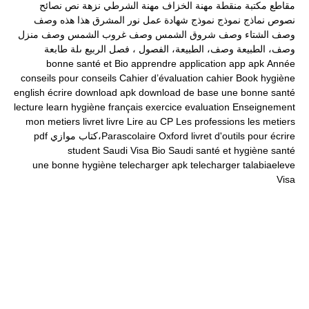
مقاطع
مكتبة
منقطة
مهنة الخزاف
مهنة الشرطي
نزهة
نص
نصائح
نصوص
نماذج
نموذج
نموذج شهادة عمل
نور المشرق
هذا
هذه
وصف
وصف الشتاء
وصف شروق الشمس
وصف غروب الشمس
وصف منزل
وصف، الطبيعة
وصف، الطبيعة، الفصول ، فصل الربيع
ىلة طابعة
bonne santé et
Bio
apprendre
application
app
apk
Année
conseils pour
conseils
Cahier d’évaluation
cahier
Book
hygiène
english
écrire
download apk
download
de base
une bonne santé
lecture
learn
hygiène
français
exercice
evaluation
Enseignement
mon
metiers
livret
livre
Lire au CP
Les professions
les metiers
livret d'outils pour écrire
Oxford
Parascolaire،كتاب موازي
pdf
student
Saudi Visa Bio
Saudi
santé et hygiène
santé
une bonne hygiène
telecharger apk
telecharger
talabiaeleve
Visa