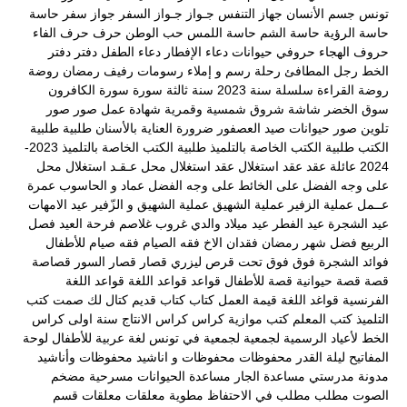
تونس
جسم الأنسان
جهاز التنفس
جـواز
جـواز السفر
جواز سفر
حاسة
حاسة الرؤية
حاسة الشم
حاسة اللمس
حب الوطن
حرف
حرف الفاء
حروف الهجاء
حروفي
حيوانات
دعاء الإفطار
دعاء الطفل
دفتر
دفتر
الخط
رجل المطافئ
رحلة
رسم و إملاء
رسومات
رفيف
رمضان
روضة
روضة القراءة
سلسلة
سنة 2023
سنة ثالثة
سورة
سورة الكافرون
سوق الخضر
شاشة
شروق
شمسية وقمرية
شهادة عمل
صور
صور
تلوين
صور حيوانات
صيد العصفور
ضرورة العناية بالأسنان
طلبية
طلبية
الكتب
طلبية الكتب الخاصة بالتلميذ
طلبية الكتب الخاصة بالتلميذ 2023-
2024
عائلة
عقد
عقد استغلال
عقد استغلال محل
عـقـد استغلال محل
على وجه الفضل
على الخائط
على وجه الفضل
عماد و الحاسوب
عمرة
عــمل
عملية الزفير
عملية الشهيق
عملية الشهيق و الزّفير
عيد الامهات
عيد الشجرة
عيد الفطر
عيد ميلاد والدي
غروب
غلاصم
فرحة العيد
فصل
الربيع
فضل شهر رمضان
فقدان الاخ
فقه الصيام
فقه صيام للأطفال
فوائد الشجرة
فوق
فوق تحت
قرص ليزري
قصار
قصار السور
قصاصة
قصة
قصة حيوانية
قصة للأطفال
قواعد
قواعد اللغة
قواعد اللغة
الفرنسية
قواغد اللغة
قيمة العمل
كتاب
كتاب قديم
كتال لك صمت
كتب
التلميذ
كتب المعلم
كتب موازية
كراس
كراس الانتاج سنة اولى
كراس
الخط
لأعياد الرسمية
لجمعية
لجمعية في تونس
لغة عربية
للأطفال
لوحة
المفاتيح
ليلة القدر
محفوظات
محفوظات و اناشيد
محفوظات وأناشيد
مدونة مدرستي
مساعدة الجار
مساعدة الحيوانات
مسرحية
مضخم
الصوت
مطلب
مطلب في الاحتفاظ
مطوية
معلقات
معلقات قسم