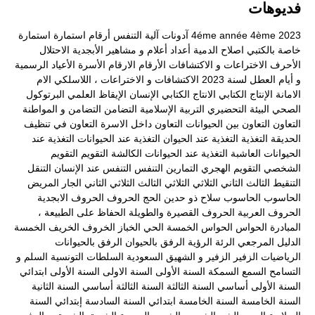
فديوهات
2023
4ème
4éme année
آدونات
آلية التنفس
أرقام
استمارة
استمارة
خاصة بالكتبي
اصلاح الدمية
أعداد
أعلام و مشاهير
الأبجدية
الاحتلال
الأحرف
الاختراعات و الاكتشافات
الأرقام
الارقام
الأسرة
الأعياد الرسمية
و أيام العطل لسنة 2023
الاكتشافات و الاختراعات ، اللاسلكي
الام
الامانة
الإنتاج الكتابي
الانتاج الكتابي
الإنسان
الإيقاظ العلمي
البرتوكول
الصحي
البيئة
التحضيري
التربية الإسلامية
التضامن
التضامن و المواطنة
التعاون
التعاون بين الحيوانات
التعاون داخل الاسرة
التعاون في تنظيف
الحديقة
التغذية
التغذية عند الحيوان
التغذية عند الحيوانات
التغذية عند
الحيوانات العاشبة
التغذية عند الحيوانات الكالشة
التقويم
التقويم
الشخصي
التقويم الهجري
التمارين
التنفس
التنفس عند الإنسان
التنقل
التنقيط
الثالث
الثاني
الثلاثي
الثلاثي الثالث
الثلاثي الثاني
الجار المريض
الحاسوب
الحاسوب سلاح ذو حدين
الحج
الحروف
الحروف الابجدية
الحروف العربية
الحروف القصيرة والطويلة
الحفاظ على الطبيعة ،
المبادرة
الحواس
الحواس الخمسة
الحي
الخباز
الخروف
الخريف
الخمسة
الدليل المرجعي
الرئة
الرؤية
الرفق بالحيوان
الرفق بالحيوانات
الرياضيات
الزفير
الزفير و الشهيق
السعودية
السلطات التونسية
السلم و
التسامح
السمع
السمكة
السنة الأولى
السنة الاولى
السنة الأولى ابتدائي
السنة الأولى أساسي
السنة الثالثة
السنة الثالثة أساسي
السنة الثانية
السنة الخامسة
السنة الخامسة ابتدائي
السنة السادسة إبتدائي
السنة