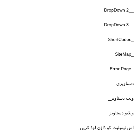
__DropDown 2
__DropDown 3
_ShortCodes
_SiteMap
_Error Page
دستاویزی
ویب دستاویز_
ویڈیو دستاویز_
اس ٹیمپلیٹ کو ڈاؤن لوڈ کریں۔