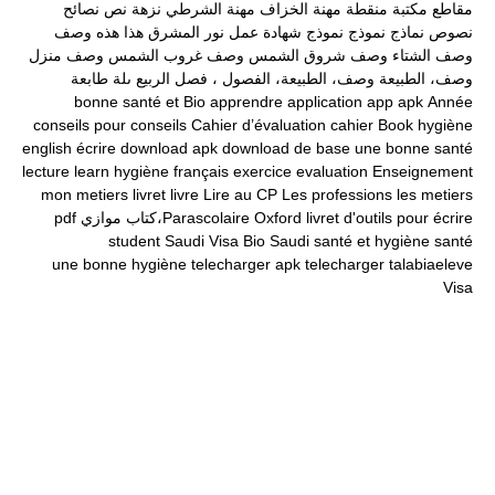
مقاطع
مكتبة
منقطة
مهنة الخزاف
مهنة الشرطي
نزهة
نص
نصائح
نصوص
نماذج
نموذج
نموذج شهادة عمل
نور المشرق
هذا
هذه
وصف
وصف الشتاء
وصف شروق الشمس
وصف غروب الشمس
وصف منزل
وصف، الطبيعة
وصف، الطبيعة، الفصول ، فصل الربيع
ىلة طابعة
bonne santé et
Bio
apprendre
application
app
apk
Année
conseils pour
conseils
Cahier d’évaluation
cahier
Book
hygiène
english
écrire
download apk
download
de base
une bonne santé
lecture
learn
hygiène
français
exercice
evaluation
Enseignement
mon
metiers
livret
livre
Lire au CP
Les professions
les metiers
livret d'outils pour écrire
Oxford
Parascolaire،كتاب موازي
pdf
student
Saudi Visa Bio
Saudi
santé et hygiène
santé
une bonne hygiène
telecharger apk
telecharger
talabiaeleve
Visa