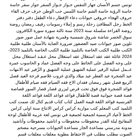
تونس
جسم الأنسان
جهاز التنفس
جـواز
جـواز السفر
جواز سفر
حاسة
حاسة الرؤية
حاسة الشم
حاسة اللمس
حب الوطن
حرف
حرف الفاء
حروف الهجاء
حروفي
حيوانات
دعاء الإفطار
دعاء الطفل
دفتر
دفتر
الخط
رجل المطافئ
رحلة
رسم و إملاء
رسومات
رفيف
رمضان
روضة
روضة القراءة
سلسلة
سنة 2023
سنة ثالثة
سورة
سورة الكافرون
سوق الخضر
شاشة
شروق
شمسية وقمرية
شهادة عمل
صور
صور
تلوين
صور حيوانات
صيد العصفور
ضرورة العناية بالأسنان
طلبية
طلبية
الكتب
طلبية الكتب الخاصة بالتلميذ
طلبية الكتب الخاصة بالتلميذ 2023-
2024
عائلة
عقد
عقد استغلال
عقد استغلال محل
عـقـد استغلال محل
على وجه الفضل
على الخائط
على وجه الفضل
عماد و الحاسوب
عمرة
عــمل
عملية الزفير
عملية الشهيق
عملية الشهيق و الزّفير
عيد الامهات
عيد الشجرة
عيد الفطر
عيد ميلاد والدي
غروب
غلاصم
فرحة العيد
فصل
الربيع
فضل شهر رمضان
فقدان الاخ
فقه الصيام
فقه صيام للأطفال
فوائد الشجرة
فوق
فوق تحت
قرص ليزري
قصار
قصار السور
قصاصة
قصة
قصة حيوانية
قصة للأطفال
قواعد
قواعد اللغة
قواعد اللغة
الفرنسية
قواغد اللغة
قيمة العمل
كتاب
كتاب قديم
كتال لك صمت
كتب
التلميذ
كتب المعلم
كتب موازية
كراس
كراس الانتاج سنة اولى
كراس
الخط
لأعياد الرسمية
لجمعية
لجمعية في تونس
لغة عربية
للأطفال
لوحة
المفاتيح
ليلة القدر
محفوظات
محفوظات و اناشيد
محفوظات وأناشيد
مدونة مدرستي
مساعدة الجار
مساعدة الحيوانات
مسرحية
مضخم
الصوت
مطلب
مطلب في الاحتفاظ
مطوية
معلقات
معلقات قسم