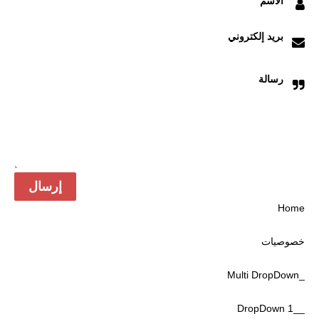
الاسم
بريد إلكتروني
رسالة
Home
خصوصیات
_Multi DropDown
__DropDown 1