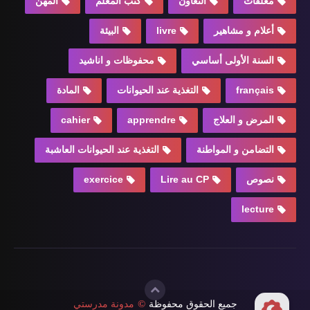
معلقات
التعاون
كتب المعلم
المهن
أعلام و مشاهير
livre
البيئة
السنة الأولى أساسي
محفوظات و اناشيد
français
التغذية عند الحيوانات
المادة
المرض و العلاج
apprendre
cahier
التضامن و المواطنة
التغذية عند الحيوانات العاشبة
نصوص
Lire au CP
exercice
lecture
جميع الحقوق محفوظة
©
مدونة مدرستي