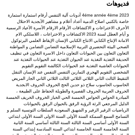
فديوهات
2023
4ème
4éme année
آدونات
آلية التنفس
أرقام
استمارة
استمارة
خاصة بالكتبي
اصلاح الدمية
أعداد
أعلام و مشاهير
الأبجدية
الاحتلال
الأحرف
الاختراعات و الاكتشافات
الأرقام
الارقام
الأسرة
الأعياد الرسمية
و أيام العطل لسنة 2023
الاكتشافات و الاختراعات ، اللاسلكي
الام
الامانة
الإنتاج الكتابي
الانتاج الكتابي
الإنسان
الإيقاظ العلمي
البرتوكول
الصحي
البيئة
التحضيري
التربية الإسلامية
التضامن
التضامن و المواطنة
التعاون
التعاون بين الحيوانات
التعاون داخل الاسرة
التعاون في تنظيف
الحديقة
التغذية
التغذية عند الحيوان
التغذية عند الحيوانات
التغذية عند
الحيوانات العاشبة
التغذية عند الحيوانات الكالشة
التقويم
التقويم
الشخصي
التقويم الهجري
التمارين
التنفس
التنفس عند الإنسان
التنقل
التنقيط
الثالث
الثاني
الثلاثي
الثلاثي الثالث
الثلاثي الثاني
الجار المريض
الحاسوب
الحاسوب سلاح ذو حدين
الحج
الحروف
الحروف الابجدية
الحروف العربية
الحروف القصيرة والطويلة
الحفاظ على الطبيعة ،
المبادرة
الحواس
الحواس الخمسة
الحي
الخباز
الخروف
الخريف
الخمسة
الدليل المرجعي
الرئة
الرؤية
الرفق بالحيوان
الرفق بالحيوانات
الرياضيات
الزفير
الزفير و الشهيق
السعودية
السلطات التونسية
السلم و
التسامح
السمع
السمكة
السنة الأولى
السنة الاولى
السنة الأولى ابتدائي
السنة الأولى أساسي
السنة الثالثة
السنة الثالثة أساسي
السنة الثانية
السنة الخامسة
السنة الخامسة ابتدائي
السنة السادسة إبتدائي
السنة