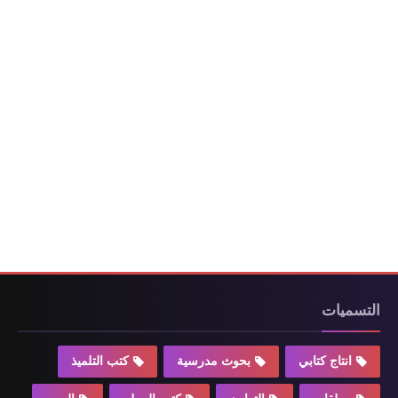
التسميات
انتاج كتابي
بحوث مدرسية
كتب التلميذ