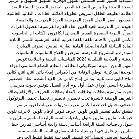
الميلادية
السور
الشم
الشمس
الشهور الهجرية
الشهيق
الشهيق و الزفير
الصحة
الصحة و المرض
الصداقة
الصدر
الصديق
الصعود للفضاء
الصيد
الطاقة
الطبيعة
الطفل المريض
الطويلة
العائلة
العادات ، التقاليد
العاشبة
العصفور
العقل
العمل
العودة المدرسية
العودة المدرسية والجامعية
العودة الى المدرسة
العيد
العين
الفاء
الفأرة
الفرنسية
الفصول
القراءة
القرآن
القرية
القصيرة
القفض الصدري
الكافرون
الكتاب أم الحاسوب
الكتبي
الكريم
اللاحمة
اللغة
اللغة العربية
اللغة الفرنسية
اللمس
المادة
المادة السائلة
المادة الصلبة
المادة الغازية
الماسح الضوئي
المبادرة
المبادرة و المشروع
المدرسة
المرض و العلاج
المناسبات
المناسبات
الدينية و الفلاحية التقليدية 2023
المناسبات الدينية و الفلاحية;تونس
المهن
المهن ، مهنة الميكانيكي
النظافة ،
النظام
النظام الساسي
الهواء
الوحدة المركزية
الوطن
الوقاية من الامراض
إملاء ذاتي
انتاج
انتاج كتابي
انتاج كتابي سنة ثانية ابتدائي
إنتاج كتابي عن العيد
أنشطة
انقاذ العصفور
إنقليزية
أنيسي
أوراق عمل
أول يومٍ
أيام العطل
بتونس
بحوث مدرسي
بحوث مدرسية
بطاقات
بطاقات الأعداد
بطاقات الحروف والارقام
بطاقة
التعريف الوطنية
تأشيرة
تحت
تحضري
تحضيري
تحميل
تحميل البرتوكول
الصحي
تحميل قصاصة الكتبي
تدريب
تدريبات
تدريبات لغوية
ترسم
تطبيق
تعليم
تفسير
تلوين
تلوين احرف
تلوين ارقام
تلوين الاحرف
تلوين
حيوانات
تمارين
تمارين حلول رياضيات السنة الرابعة اساسي،تمارين و
حلول رياضيات،السنة الرابعة أساسي،سنة رابعة،أساسي
تمارين خط
تمارين مع حلول في الرياضيات،كتاب،موازي،السنة السادسة،سنة
سادسة أساسي،تحميل،pdf
تنظيف المدرسة
تنقيط
تنقيط الحروف