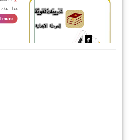
19 أغسطس 2020
هذا - هذه -
 more »