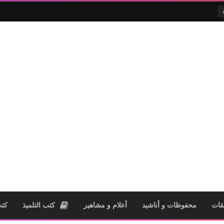
قات
محفوظات و أناشيد
أعلام و مشاهير
كتب التلميذ
كتب