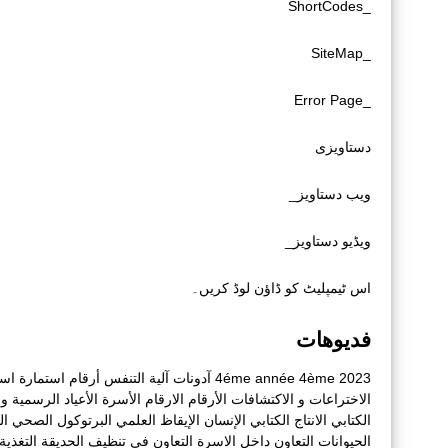
_ShortCodes
_SiteMap
_Error Page
دستاویزی
ویب دستاویز_
ویڈیو دستاویز_
اس ٹیمپلیٹ کو ڈاؤن لوڈ کریں۔
فديوهات
2023
4ème
4éme année
آدونات
آلية التنفس
أرقام
استمارة
است
الاختراعات و الاكتشافات
الأرقام
الارقام
الأسرة
الأعياد الرسمية و أ
الكتابي
الانتاج الكتابي
الإنسان
الإيقاظ العلمي
البرتوكول الصحي
ال
الحيوانات
التعاون داخل الاسرة
التعاون في تنظيف الحديقة
التغذية