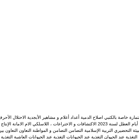
مارة خاصة بالكتبي
اصلاح الدمية
أعداد
أعلام و مشاهير
الأبجدية
الاحتلال
الأحرف
يام العطل لسنة 2023
الاكتشافات و الاختراعات ، اللاسلكي
الام
الامانة
الإنتاج
بيئة
التحضيري
التربية الإسلامية
التضامن
التضامن و المواطنة
التعاون
التعاون بي
التغذية عند الحيوان
التغذية عند الحيوانات
التغذية عند الحيوانات العاشبة
التغذية 