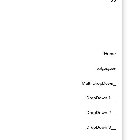
Home
خصوصیات
_Multi DropDown
__DropDown 1
__DropDown 2
__DropDown 3