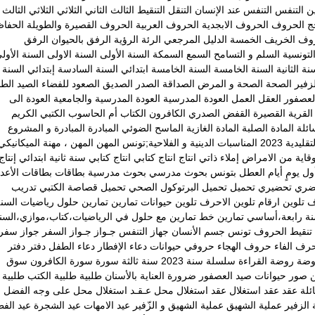
ين
التنفس
التنفس عند الإنسان
التنقل
التنقيط
الثالث
الثاني
الثلاثي
الثلاثي الثالث
ج
الحروف
الحروف الابجدية
الحروف العربية
الحروف القصيرة والطويلة
الحفا
روف
الخريف
الخمسة
الدليل المرجعي
الرئة
الرؤية
الرفق بالحيوان
الرفق
لتونسية
السلم و التسامح
السمع
السمكة
السنة الأولى
السنة الاولى
السنة الأول
نة الثانية
السنة الخامسة
السنة الخامسة ابتدائي
السنة السادسة إبتدائي
السنة
زفير
الصحة
الصحة و المرض
الصداقة
الصدر
الصديق
الصعود للفضاء
الصيد
الطا
لعصفور
العقل
العمل
العودة المدرسية
العودة المدرسية والجامعية
العودة الى
القرية
القصيرة
القفض الصدري
الكافرون
الكتاب أم الحاسوب
الكتبي
الكريم
ائلة
المادة الصلبة
المادة الغازية
الماسح الضوئي
المبادرة
المبادرة و المشروع
يدية 2023
المناسبات الدينية و الفلاحية;تونس
المهن
المهن ، مهنة الميكانيكي
وقاية من الامراض
إملاء ذاتي
انتاج
انتاج كتابي
انتاج كتابي سنة ثانية ابتدائي
إنتاج
ول يومٍ
أيام العطل
بتونس
بحوث مدرسي
بحوث مدرسية
بطاقات
بطاقات الأعدا
ضري
تحضيري
تحميل
تحميل البرتوكول الصحي
تحميل قصاصة الكتبي
تدريب
ف
تلوين ارقام
تلوين الاحرف
تلوين حيوانات
تمارين
تمارين حلول رياضيات السن
نة رابعة،أساسي
تمارين خط
تمارين مع حلول في الرياضيات،كتاب،موازي،السن
تنقيط الحروف
تونس
جسم الأنسان
جهاز التنفس
جـواز
جـواز السفر
جواز سفر
رف الفاء
حروف الهجاء
حروفي
حيوانات
دعاء الإفطار
دعاء الطفل
دفتر
دفتر
وضة
روضة القراءة
سلسلة
سنة 2023
سنة ثالثة
سورة
سورة الكافرون
سوق
ن
صور حيوانات
صيد العصفور
ضرورة العناية بالأسنان
طلبية
طلبية الكتب
طلبية
ئلة
عقد
عقد استغلال
عقد استغلال محل
عـقـد استغلال محل على وجه الفضل
 الزفير
عملية الشهيق
عملية الشهيق و الزّفير
عيد الامهات
عيد الشجرة
عيد الف