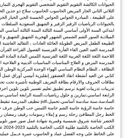
الحيوانات الكالشة
التقويم
التقويم الشخصي
التقويم الهجري
التمار
الثلاثي الثاني
الجار المريض
الحاسوب
الحاسوب سلاح ذو حدين
الح
على الطبيعة ، المبادرة
الحواس
الحواس الخمسة
الحي
الخباز
الخ
بالحيوانات
الرياضيات
الزفير
الزفير و الشهيق
السعودية
السلطات ا
ابتدائي
السنة الأولى أساسي
السنة الثالثة
السنة الثالثة أساسي
الس
الميلادية
السور
الشم
الشمس
الشهور الهجرية
الشهيق
الشهيق و ال
الطبيعة
الطفل المريض
الطويلة
العائلة
العادات ، التقاليد
العاشبة
ا
المدرسة
العيد
العين
الفاء
الفأرة
الفرنسية
الفصول
القراءة
القرآن
اللاحمة
اللغة
اللغة العربية
اللغة الفرنسية
اللمس
المادة
المادة الس
المدرسة
المرض و العلاج
المناسبات
المناسبات الدينية و الفلاحية التقل
النظافة ،
النظام
النظام الساسي
الهواء
الوحدة المركزية
الوطن
ال
كتابي عن العيد
أنشطة
انقاذ العصفور
إنقليزية
أنيسي
أوراق عمل
أ
بطاقات الحروف والارقام
بطاقة التعريف الوطنية
تأشيرة
تحت
تح
تدريبات
تدريبات لغوية
ترسم
تطبيق
تعليم
تفسير
تلوين
تلوين احر
الرابعة اساسي،تمارين و حلول رياضيات،السنة الرابعة أساسي،س
السادسة،سنة سادسة أساسي،تحميل،pdf
تنظيف المدرسة
تنقيط
حاسة
حاسة الرؤية
حاسة الشم
حاسة اللمس
حب الوطن
حرف
ح
الخط
رجل المطافئ
رحلة
رسم و إملاء
رسومات
رفيف
رمضان
ر
الخضر
شاشة
شروق
شمسية وقمرية
شهادة عمل
صور
صور تلوي
الكتب الخاصة بالتلميذ
طلبية الكتب الخاصة بالتلميذ 2023-2024
عا
على الخائط
على وجه الفضل
عماد و الحاسوب
عمرة
عــمل
عملية