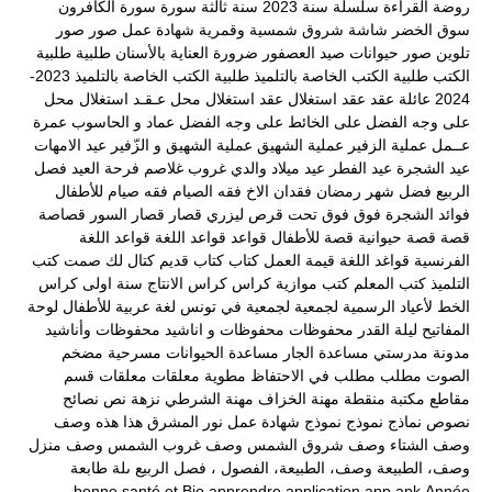
روضة القراءة
سلسلة
سنة 2023
سنة ثالثة
سورة
سورة الكافرون
سوق الخضر
شاشة
شروق
شمسية وقمرية
شهادة عمل
صور
صور
تلوين
صور حيوانات
صيد العصفور
ضرورة العناية بالأسنان
طلبية
طلبية
الكتب
طلبية الكتب الخاصة بالتلميذ
طلبية الكتب الخاصة بالتلميذ 2023-
2024
عائلة
عقد
عقد استغلال
عقد استغلال محل
عـقـد استغلال محل
على وجه الفضل
على الخائط
على وجه الفضل
عماد و الحاسوب
عمرة
عــمل
عملية الزفير
عملية الشهيق
عملية الشهيق و الزّفير
عيد الامهات
عيد الشجرة
عيد الفطر
عيد ميلاد والدي
غروب
غلاصم
فرحة العيد
فصل
الربيع
فضل شهر رمضان
فقدان الاخ
فقه الصيام
فقه صيام للأطفال
فوائد الشجرة
فوق
فوق تحت
قرص ليزري
قصار
قصار السور
قصاصة
قصة
قصة حيوانية
قصة للأطفال
قواعد
قواعد اللغة
قواعد اللغة
الفرنسية
قواغد اللغة
قيمة العمل
كتاب
كتاب قديم
كتال لك صمت
كتب
التلميذ
كتب المعلم
كتب موازية
كراس
كراس الانتاج سنة اولى
كراس
الخط
لأعياد الرسمية
لجمعية
لجمعية في تونس
لغة عربية
للأطفال
لوحة
المفاتيح
ليلة القدر
محفوظات
محفوظات و اناشيد
محفوظات وأناشيد
مدونة مدرستي
مساعدة الجار
مساعدة الحيوانات
مسرحية
مضخم
الصوت
مطلب
مطلب في الاحتفاظ
مطوية
معلقات
معلقات قسم
مقاطع
مكتبة
منقطة
مهنة الخزاف
مهنة الشرطي
نزهة
نص
نصائح
نصوص
نماذج
نموذج
نموذج شهادة عمل
نور المشرق
هذا
هذه
وصف
وصف الشتاء
وصف شروق الشمس
وصف غروب الشمس
وصف منزل
وصف، الطبيعة
وصف، الطبيعة، الفصول ، فصل الربيع
ىلة طابعة
bonne santé et
Bio
apprendre
application
app
apk
Année