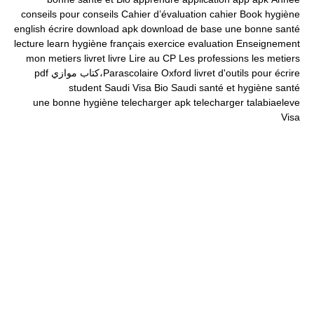
conseils pour
conseils
Cahier d’évaluation
cahier
Book
hygiène
english
écrire
download apk
download
de base
une bonne santé
lecture
learn
hygiène
français
exercice
evaluation
Enseignement
mon
metiers
livret
livre
Lire au CP
Les professions
les metiers
livret d'outils pour écrire
Oxford
Parascolaire،كتاب موازي
pdf
student
Saudi Visa Bio
Saudi
santé et hygiène
santé
une bonne hygiène
telecharger apk
telecharger
talabiaeleve
Visa