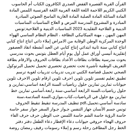
القرآن
القرية
القصيرة
القفض الصدري
الكافرون
الكتاب أم الحاسوب
الكتبي
الكريم
اللاحمة
اللغة
اللغة العربية
اللغة الفرنسية
اللمس
المادة
المادة السائلة
المادة الصلبة
المادة الغازية
الماسح الضوئي
المبادرة
المبادرة و المشروع
المدرسة
المرض و العلاج
المناسبات
المناسبات
الدينية و الفلاحية التقليدية 2023
المناسبات الدينية و الفلاحية;تونس
المهن
المهن ، مهنة الميكانيكي
النظافة ،
النظام
النظام الساسي
الهواء
الوحدة المركزية
الوطن
الوقاية من الامراض
إملاء ذاتي
انتاج
انتاج كتابي
انتاج كتابي سنة ثانية ابتدائي
إنتاج كتابي عن العيد
أنشطة
انقاذ العصفور
إنقليزية
أنيسي
أوراق عمل
أول يومٍ
أيام العطل
بتونس
بحوث مدرسي
بحوث مدرسية
بطاقات
بطاقات الأعداد
بطاقات الحروف والارقام
بطاقة
التعريف الوطنية
تأشيرة
تحت
تحضري
تحضيري
تحميل
تحميل البرتوكول
الصحي
تحميل قصاصة الكتبي
تدريب
تدريبات
تدريبات لغوية
ترسم
تطبيق
تعليم
تفسير
تلوين
تلوين احرف
تلوين ارقام
تلوين الاحرف
تلوين
حيوانات
تمارين
تمارين حلول رياضيات السنة الرابعة اساسي،تمارين و
حلول رياضيات،السنة الرابعة أساسي،سنة رابعة،أساسي
تمارين خط
تمارين مع حلول في الرياضيات،كتاب،موازي،السنة السادسة،سنة
سادسة أساسي،تحميل،pdf
تنظيف المدرسة
تنقيط
تنقيط الحروف
تونس
جسم الأنسان
جهاز التنفس
جـواز
جـواز السفر
جواز سفر
حاسة
حاسة الرؤية
حاسة الشم
حاسة اللمس
حب الوطن
حرف
حرف الفاء
حروف الهجاء
حروفي
حيوانات
دعاء الإفطار
دعاء الطفل
دفتر
دفتر
الخط
رجل المطافئ
رحلة
رسم و إملاء
رسومات
رفيف
رمضان
روضة