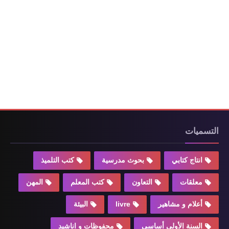
التسميات
انتاج كتابي
بحوث مدرسية
كتب التلميذ
معلقات
التعاون
كتب المعلم
المهن
أعلام و مشاهير
livre
البيئة
السنة الأولى أساسي
محفوظات و اناشيد