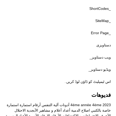
_ShortCodes
_SiteMap
_Error Page
دستاویزی
ویب دستاویز_
ویڈیو دستاویز_
اس ٹیمپلیٹ کو ڈاؤن لوڈ کریں۔
فديوهات
2023
4ème
4éme année
آدونات
آلية التنفس
أرقام
استمارة
استمارة
خاصة بالكتبي
اصلاح الدمية
أعداد
أعلام و مشاهير
الأبجدية
الاحتلال
الأحرف
الاختراعات و الاكتشافات
الأرقام
الارقام
الأسرة
الأعياد الرسمية