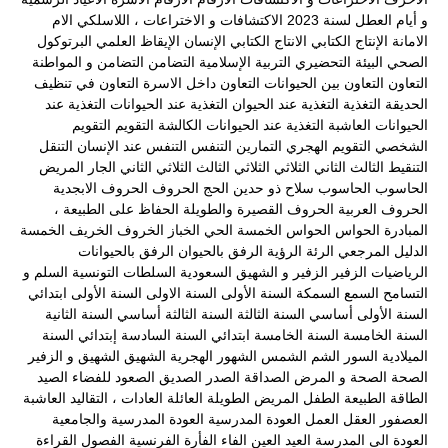
و أيام العطل لسنة 2023
الاكتشافات و الاختراعات ، اللاسلكي
الام
الامانة
الإنتاج الكتابي
الانتاج الكتابي
الإنسان
الإيقاظ العلمي
البرتوكول
الصحي
البيئة
التحضيري
التربية الإسلامية
التضامن
التضامن و المواطنة
التعاون
التعاون بين الحيوانات
التعاون داخل الاسرة
التعاون في تنظيف
الحديقة
التغذية
التغذية عند الحيوان
التغذية عند الحيوانات
التغذية عند
الحيوانات العاشبة
التغذية عند الحيوانات الكالشة
التقويم
التقويم
الشخصي
التقويم الهجري
التمارين
التنفس
التنفس عند الإنسان
التنقل
التنقيط
الثالث
الثاني
الثلاثي
الثلاثي الثالث
الثلاثي الثاني
الجار المريض
الحاسوب
الحاسوب سلاح ذو حدين
الحج
الحروف
الحروف الابجدية
الحروف العربية
الحروف القصيرة والطويلة
الحفاظ على الطبيعة ،
المبادرة
الحواس
الحواس الخمسة
الحي
الخباز
الخروف
الخريف
الخمسة
الدليل المرجعي
الرئة
الرؤية
الرفق بالحيوان
الرفق بالحيوانات
الرياضيات
الزفير
الزفير و الشهيق
السعودية
السلطات التونسية
السلم و
التسامح
السمع
السمكة
السنة الأولى
السنة الاولى
السنة الأولى ابتدائي
السنة الأولى أساسي
السنة الثالثة
السنة الثالثة أساسي
السنة الثانية
السنة الخامسة
السنة الخامسة ابتدائي
السنة السادسة إبتدائي
السنة
الميلادية
السور
الشم
الشمس
الشهور الهجرية
الشهيق
الشهيق و الزفير
الصحة
الصحة و المرض
الصداقة
الصدر
الصديق
الصعود للفضاء
الصيد
الطاقة
الطبيعة
الطفل المريض
الطويلة
العائلة
العادات ، التقاليد
العاشبة
العصفور
العقل
العمل
العودة المدرسية
العودة المدرسية والجامعية
العودة الى المدرسة
العيد
العين
الفاء
الفأرة
الفرنسية
الفصول
القراءة