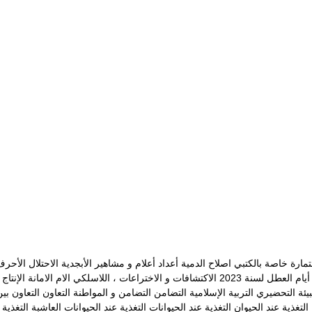
مارة خاصة بالكتبي
اصلاح الدمية
أعداد
أعلام و مشاهير
الأبجدية
الاحتلال
الأحرف
يام العطل لسنة 2023
الاكتشافات و الاختراعات ، اللاسلكي
الام
الامانة
الإنتاج
بيئة
التحضيري
التربية الإسلامية
التضامن
التضامن و المواطنة
التعاون
التعاون بي
التغذية عند الحيوان
التغذية عند الحيوانات
التغذية عند الحيوانات العاشبة
التغذية 