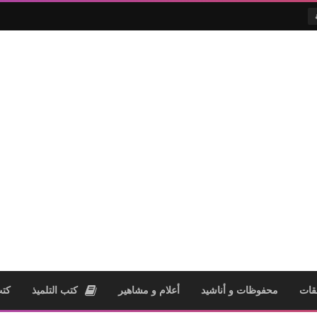
قات
محفوظات و أناشيد
أعلام و مشاهير
كتب التلميذ
كتب