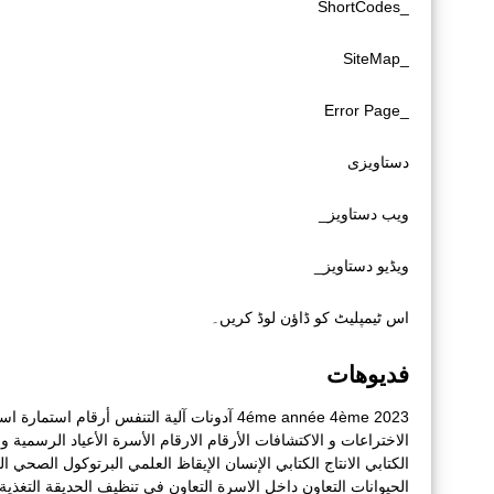
_ShortCodes
_SiteMap
_Error Page
دستاویزی
ویب دستاویز_
ویڈیو دستاویز_
اس ٹیمپلیٹ کو ڈاؤن لوڈ کریں۔
فديوهات
2023
4ème
4éme année
آدونات
آلية التنفس
أرقام
استمارة
است
الاختراعات و الاكتشافات
الأرقام
الارقام
الأسرة
الأعياد الرسمية و أ
الكتابي
الانتاج الكتابي
الإنسان
الإيقاظ العلمي
البرتوكول الصحي
ال
الحيوانات
التعاون داخل الاسرة
التعاون في تنظيف الحديقة
التغذية