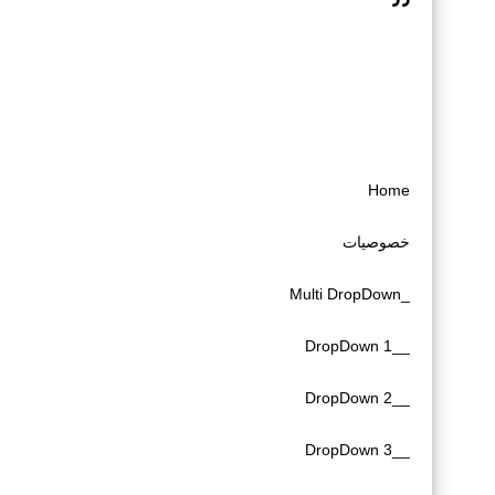
Home
خصوصیات
_Multi DropDown
__DropDown 1
__DropDown 2
__DropDown 3