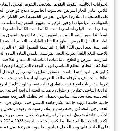
الحيوانات الكالشة
التقويم
التقويم الشخصي
التقويم الهجري
التمار
الثلاثي الثاني
الجار المريض
الحاسوب
الحاسوب سلاح ذو حدين
الح
على الطبيعة ، المبادرة
الحواس
الحواس الخمسة
الحي
الخباز
الخ
بالحيوانات
الرياضيات
الزفير
الزفير و الشهيق
السعودية
السلطات ا
ابتدائي
السنة الأولى أساسي
السنة الثالثة
السنة الثالثة أساسي
الس
الميلادية
السور
الشم
الشمس
الشهور الهجرية
الشهيق
الشهيق و ال
الطبيعة
الطفل المريض
الطويلة
العائلة
العادات ، التقاليد
العاشبة
ا
المدرسة
العيد
العين
الفاء
الفأرة
الفرنسية
الفصول
القراءة
القرآن
اللاحمة
اللغة
اللغة العربية
اللغة الفرنسية
اللمس
المادة
المادة الس
المدرسة
المرض و العلاج
المناسبات
المناسبات الدينية و الفلاحية التقل
النظافة ،
النظام
النظام الساسي
الهواء
الوحدة المركزية
الوطن
ال
كتابي عن العيد
أنشطة
انقاذ العصفور
إنقليزية
أنيسي
أوراق عمل
أ
بطاقات الحروف والارقام
بطاقة التعريف الوطنية
تأشيرة
تحت
تح
تدريبات
تدريبات لغوية
ترسم
تطبيق
تعليم
تفسير
تلوين
تلوين احر
الرابعة اساسي،تمارين و حلول رياضيات،السنة الرابعة أساسي،س
السادسة،سنة سادسة أساسي،تحميل،pdf
تنظيف المدرسة
تنقيط
حاسة
حاسة الرؤية
حاسة الشم
حاسة اللمس
حب الوطن
حرف
ح
الخط
رجل المطافئ
رحلة
رسم و إملاء
رسومات
رفيف
رمضان
ر
الخضر
شاشة
شروق
شمسية وقمرية
شهادة عمل
صور
صور تلوي
الكتب الخاصة بالتلميذ
طلبية الكتب الخاصة بالتلميذ 2023-2024
عا
على الخائط
على وجه الفضل
عماد و الحاسوب
عمرة
عــمل
عملية