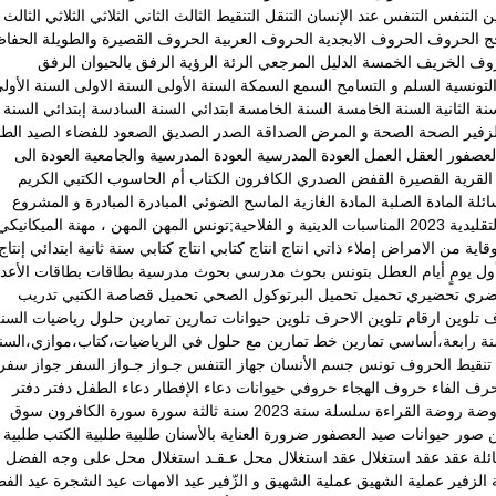
ين
التنفس
التنفس عند الإنسان
التنقل
التنقيط
الثالث
الثاني
الثلاثي
الثلاثي الثالث
ج
الحروف
الحروف الابجدية
الحروف العربية
الحروف القصيرة والطويلة
الحفا
روف
الخريف
الخمسة
الدليل المرجعي
الرئة
الرؤية
الرفق بالحيوان
الرفق
لتونسية
السلم و التسامح
السمع
السمكة
السنة الأولى
السنة الاولى
السنة الأول
نة الثانية
السنة الخامسة
السنة الخامسة ابتدائي
السنة السادسة إبتدائي
السنة
زفير
الصحة
الصحة و المرض
الصداقة
الصدر
الصديق
الصعود للفضاء
الصيد
الطا
لعصفور
العقل
العمل
العودة المدرسية
العودة المدرسية والجامعية
العودة الى
القرية
القصيرة
القفض الصدري
الكافرون
الكتاب أم الحاسوب
الكتبي
الكريم
ائلة
المادة الصلبة
المادة الغازية
الماسح الضوئي
المبادرة
المبادرة و المشروع
يدية 2023
المناسبات الدينية و الفلاحية;تونس
المهن
المهن ، مهنة الميكانيكي
وقاية من الامراض
إملاء ذاتي
انتاج
انتاج كتابي
انتاج كتابي سنة ثانية ابتدائي
إنتاج
ول يومٍ
أيام العطل
بتونس
بحوث مدرسي
بحوث مدرسية
بطاقات
بطاقات الأعدا
ضري
تحضيري
تحميل
تحميل البرتوكول الصحي
تحميل قصاصة الكتبي
تدريب
ف
تلوين ارقام
تلوين الاحرف
تلوين حيوانات
تمارين
تمارين حلول رياضيات السن
نة رابعة،أساسي
تمارين خط
تمارين مع حلول في الرياضيات،كتاب،موازي،السن
تنقيط الحروف
تونس
جسم الأنسان
جهاز التنفس
جـواز
جـواز السفر
جواز سفر
رف الفاء
حروف الهجاء
حروفي
حيوانات
دعاء الإفطار
دعاء الطفل
دفتر
دفتر
وضة
روضة القراءة
سلسلة
سنة 2023
سنة ثالثة
سورة
سورة الكافرون
سوق
ن
صور حيوانات
صيد العصفور
ضرورة العناية بالأسنان
طلبية
طلبية الكتب
طلبية
ئلة
عقد
عقد استغلال
عقد استغلال محل
عـقـد استغلال محل على وجه الفضل
 الزفير
عملية الشهيق
عملية الشهيق و الزّفير
عيد الامهات
عيد الشجرة
عيد الف