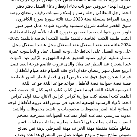
حروف الهجاء
حروفي
حيوانات
دعاء الإفطار
دعاء الطفل
دفتر
دفتر
الخط
رجل المطافئ
رحلة
رسم و إملاء
رسومات
رفيف
رمضان
روضة
روضة القراءة
سلسلة
سنة 2023
سنة ثالثة
سورة
سورة الكافرون
سوق الخضر
شاشة
شروق
شمسية وقمرية
شهادة عمل
صور
صور
تلوين
صور حيوانات
صيد العصفور
ضرورة العناية بالأسنان
طلبية
طلبية
الكتب
طلبية الكتب الخاصة بالتلميذ
طلبية الكتب الخاصة بالتلميذ 2023-
2024
عائلة
عقد
عقد استغلال
عقد استغلال محل
عـقـد استغلال محل
على وجه الفضل
على الخائط
على وجه الفضل
عماد و الحاسوب
عمرة
عــمل
عملية الزفير
عملية الشهيق
عملية الشهيق و الزّفير
عيد الامهات
عيد الشجرة
عيد الفطر
عيد ميلاد والدي
غروب
غلاصم
فرحة العيد
فصل
الربيع
فضل شهر رمضان
فقدان الاخ
فقه الصيام
فقه صيام للأطفال
فوائد الشجرة
فوق
فوق تحت
قرص ليزري
قصار
قصار السور
قصاصة
قصة
قصة حيوانية
قصة للأطفال
قواعد
قواعد اللغة
قواعد اللغة
الفرنسية
قواغد اللغة
قيمة العمل
كتاب
كتاب قديم
كتال لك صمت
كتب
التلميذ
كتب المعلم
كتب موازية
كراس
كراس الانتاج سنة اولى
كراس
الخط
لأعياد الرسمية
لجمعية
لجمعية في تونس
لغة عربية
للأطفال
لوحة
المفاتيح
ليلة القدر
محفوظات
محفوظات و اناشيد
محفوظات وأناشيد
مدونة مدرستي
مساعدة الجار
مساعدة الحيوانات
مسرحية
مضخم
الصوت
مطلب
مطلب في الاحتفاظ
مطوية
معلقات
معلقات قسم
مقاطع
مكتبة
منقطة
مهنة الخزاف
مهنة الشرطي
نزهة
نص
نصائح
نصوص
نماذج
نموذج
نموذج شهادة عمل
نور المشرق
هذا
هذه
وصف