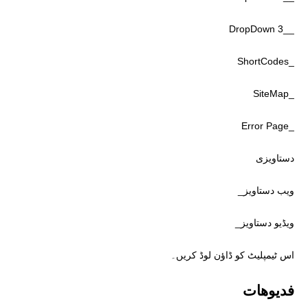
__DropDown 3
_ShortCodes
_SiteMap
_Error Page
دستاویزی
ویب دستاویز_
ویڈیو دستاویز_
اس ٹیمپلیٹ کو ڈاؤن لوڈ کریں۔
فديوهات