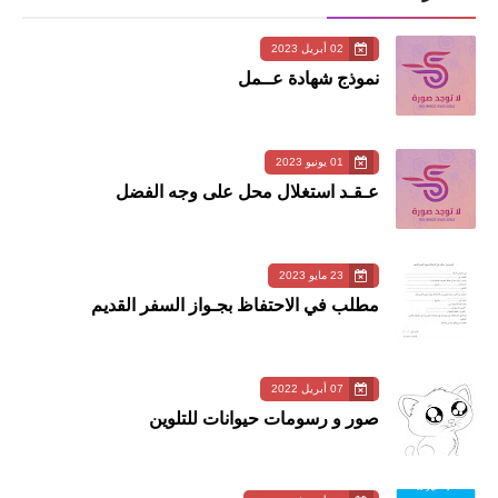
02 أبريل 2023
نموذج شهادة عــمل
01 يونيو 2023
عـقـد استغلال محل على وجه الفضل
23 مايو 2023
مطلب في الاحتفاظ بجـواز السفر القديم
07 أبريل 2022
صور و رسومات حيوانات للتلوين