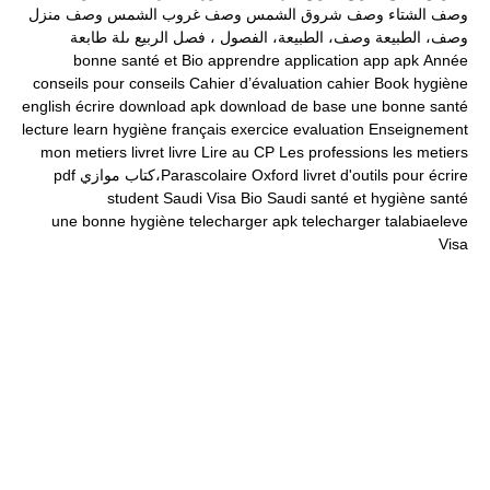
وصف الشتاء
وصف شروق الشمس
وصف غروب الشمس
وصف منزل
وصف، الطبيعة
وصف، الطبيعة، الفصول ، فصل الربيع
ىلة طابعة
bonne santé et
Bio
apprendre
application
app
apk
Année
conseils pour
conseils
Cahier d’évaluation
cahier
Book
hygiène
english
écrire
download apk
download
de base
une bonne santé
lecture
learn
hygiène
français
exercice
evaluation
Enseignement
mon
metiers
livret
livre
Lire au CP
Les professions
les metiers
livret d'outils pour écrire
Oxford
Parascolaire،كتاب موازي
pdf
student
Saudi Visa Bio
Saudi
santé et hygiène
santé
une bonne hygiène
telecharger apk
telecharger
talabiaeleve
Visa