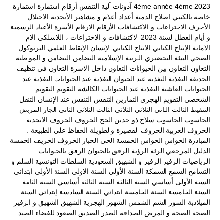
2023
4ème
4éme année
آدونات
آلية التنفس
أرقام
استمارة
استمارة
خاصة بالكتبي
اصلاح الدمية
أعداد
أعلام و مشاهير
الأبجدية
الاحتلال
الأحرف
الاختراعات و الاكتشافات
الأرقام
الارقام
الأسرة
الأعياد الرسمية
و أيام العطل لسنة 2023
الاكتشافات و الاختراعات ، اللاسلكي
الام
الامانة
الإنتاج الكتابي
الانتاج الكتابي
الإنسان
الإيقاظ العلمي
البرتوكول
الصحي
البيئة
التحضيري
التربية الإسلامية
التضامن
التضامن و المواطنة
التعاون
التعاون بين الحيوانات
التعاون داخل الاسرة
التعاون في تنظيف
الحديقة
التغذية
التغذية عند الحيوان
التغذية عند الحيوانات
التغذية عند
الحيوانات العاشبة
التغذية عند الحيوانات الكالشة
التقويم
التقويم
الشخصي
التقويم الهجري
التمارين
التنفس
التنفس عند الإنسان
التنقل
التنقيط
الثالث
الثاني
الثلاثي
الثلاثي الثالث
الثلاثي الثاني
الجار المريض
الحاسوب
الحاسوب سلاح ذو حدين
الحج
الحروف
الحروف الابجدية
الحروف العربية
الحروف القصيرة والطويلة
الحفاظ على الطبيعة ،
المبادرة
الحواس
الحواس الخمسة
الحي
الخباز
الخروف
الخريف
الخمسة
الدليل المرجعي
الرئة
الرؤية
الرفق بالحيوان
الرفق بالحيوانات
الرياضيات
الزفير
الزفير و الشهيق
السعودية
السلطات التونسية
السلم و
التسامح
السمع
السمكة
السنة الأولى
السنة الاولى
السنة الأولى ابتدائي
السنة الأولى أساسي
السنة الثالثة
السنة الثالثة أساسي
السنة الثانية
السنة الخامسة
السنة الخامسة ابتدائي
السنة السادسة إبتدائي
السنة
الميلادية
السور
الشم
الشمس
الشهور الهجرية
الشهيق
الشهيق و الزفير
الصحة
الصحة و المرض
الصداقة
الصدر
الصديق
الصعود للفضاء
الصيد