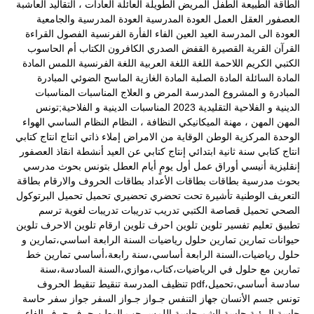
الطاقة
الطبيعة
الطفل المريض
الطويلة
العائلة
العادات ، التقاليد
العاشبة
العصفور
العقل
العمل
العودة المدرسية
العودة المدرسية والجامعية
العودة الى المدرسة
العيد
العين
الفاء
الفأرة
الفرنسية
الفصول
القراءة
القرآن
القرية
القصيرة
القفض الصدري
الكافرون
الكتاب أم الحاسوب
الكتبي
الكريم
اللاحمة
اللغة
اللغة العربية
اللغة الفرنسية
اللمس
المادة
المادة السائلة
المادة الصلبة
المادة الغازية
الماسح الضوئي
المبادرة
المبادرة و المشروع
المدرسة
المرض و العلاج
المناسبات
المناسبات
الدينية و الفلاحية التقليدية 2023
المناسبات الدينية و الفلاحية;تونس
المهن
المهن ، مهنة الميكانيكي
النظافة ،
النظام
النظام الساسي
الهواء
الوحدة المركزية
الوطن
الوقاية من الامراض
إملاء ذاتي
انتاج
انتاج كتابي
انتاج كتابي سنة ثانية ابتدائي
إنتاج كتابي عن العيد
أنشطة
انقاذ العصفور
إنقليزية
أنيسي
أوراق عمل
أول يومٍ
أيام العطل
بتونس
بحوث مدرسي
بحوث مدرسية
بطاقات
بطاقات الأعداد
بطاقات الحروف والارقام
بطاقة
التعريف الوطنية
تأشيرة
تحت
تحضري
تحضيري
تحميل
تحميل البرتوكول
الصحي
تحميل قصاصة الكتبي
تدريب
تدريبات
تدريبات لغوية
ترسم
تطبيق
تعليم
تفسير
تلوين
تلوين احرف
تلوين ارقام
تلوين الاحرف
تلوين
حيوانات
تمارين
تمارين حلول رياضيات السنة الرابعة اساسي،تمارين و
حلول رياضيات،السنة الرابعة أساسي،سنة رابعة،أساسي
تمارين خط
تمارين مع حلول في الرياضيات،كتاب،موازي،السنة السادسة،سنة
سادسة أساسي،تحميل،pdf
تنظيف المدرسة
تنقيط
تنقيط الحروف
تونس
جسم الأنسان
جهاز التنفس
جـواز
جـواز السفر
جواز سفر
حاسة
حاسة الرؤية
حاسة الشم
حاسة اللمس
حب الوطن
حرف
حرف الفاء