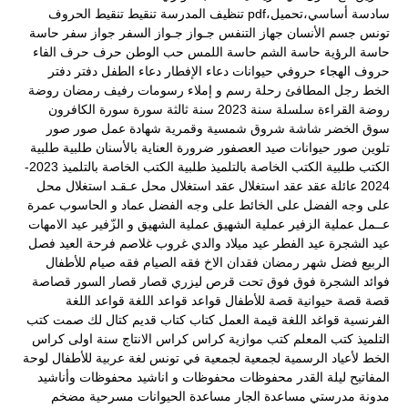
سادسة أساسي،تحميل،pdf
تنظيف المدرسة
تنقيط
تنقيط الحروف
تونس
جسم الأنسان
جهاز التنفس
جـواز
جـواز السفر
جواز سفر
حاسة
حاسة الرؤية
حاسة الشم
حاسة اللمس
حب الوطن
حرف
حرف الفاء
حروف الهجاء
حروفي
حيوانات
دعاء الإفطار
دعاء الطفل
دفتر
دفتر
الخط
رجل المطافئ
رحلة
رسم و إملاء
رسومات
رفيف
رمضان
روضة
روضة القراءة
سلسلة
سنة 2023
سنة ثالثة
سورة
سورة الكافرون
سوق الخضر
شاشة
شروق
شمسية وقمرية
شهادة عمل
صور
صور
تلوين
صور حيوانات
صيد العصفور
ضرورة العناية بالأسنان
طلبية
طلبية
الكتب
طلبية الكتب الخاصة بالتلميذ
طلبية الكتب الخاصة بالتلميذ 2023-
2024
عائلة
عقد
عقد استغلال
عقد استغلال محل
عـقـد استغلال محل
على وجه الفضل
على الخائط
على وجه الفضل
عماد و الحاسوب
عمرة
عــمل
عملية الزفير
عملية الشهيق
عملية الشهيق و الزّفير
عيد الامهات
عيد الشجرة
عيد الفطر
عيد ميلاد والدي
غروب
غلاصم
فرحة العيد
فصل
الربيع
فضل شهر رمضان
فقدان الاخ
فقه الصيام
فقه صيام للأطفال
فوائد الشجرة
فوق
فوق تحت
قرص ليزري
قصار
قصار السور
قصاصة
قصة
قصة حيوانية
قصة للأطفال
قواعد
قواعد اللغة
قواعد اللغة
الفرنسية
قواغد اللغة
قيمة العمل
كتاب
كتاب قديم
كتال لك صمت
كتب
التلميذ
كتب المعلم
كتب موازية
كراس
كراس الانتاج سنة اولى
كراس
الخط
لأعياد الرسمية
لجمعية
لجمعية في تونس
لغة عربية
للأطفال
لوحة
المفاتيح
ليلة القدر
محفوظات
محفوظات و اناشيد
محفوظات وأناشيد
مدونة مدرستي
مساعدة الجار
مساعدة الحيوانات
مسرحية
مضخم