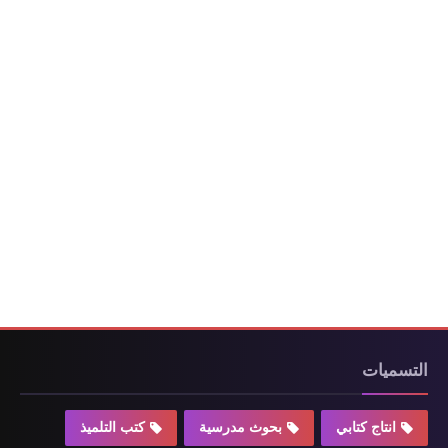
التسميات
انتاج كتابي
بحوث مدرسية
كتب التلميذ