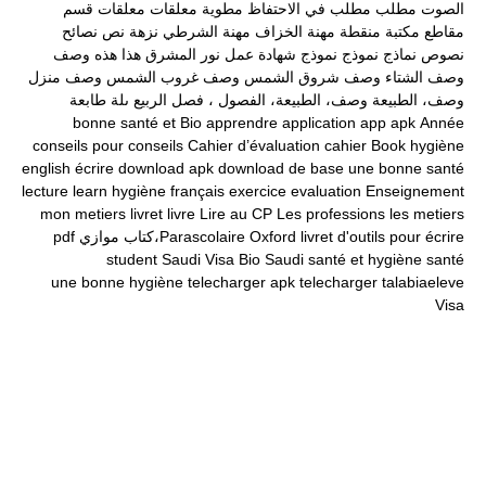
الصوت
مطلب
مطلب في الاحتفاظ
مطوية
معلقات
معلقات قسم
مقاطع
مكتبة
منقطة
مهنة الخزاف
مهنة الشرطي
نزهة
نص
نصائح
نصوص
نماذج
نموذج
نموذج شهادة عمل
نور المشرق
هذا
هذه
وصف
وصف الشتاء
وصف شروق الشمس
وصف غروب الشمس
وصف منزل
وصف، الطبيعة
وصف، الطبيعة، الفصول ، فصل الربيع
ىلة طابعة
bonne santé et
Bio
apprendre
application
app
apk
Année
conseils pour
conseils
Cahier d’évaluation
cahier
Book
hygiène
english
écrire
download apk
download
de base
une bonne santé
lecture
learn
hygiène
français
exercice
evaluation
Enseignement
mon
metiers
livret
livre
Lire au CP
Les professions
les metiers
livret d'outils pour écrire
Oxford
Parascolaire،كتاب موازي
pdf
student
Saudi Visa Bio
Saudi
santé et hygiène
santé
une bonne hygiène
telecharger apk
telecharger
talabiaeleve
Visa