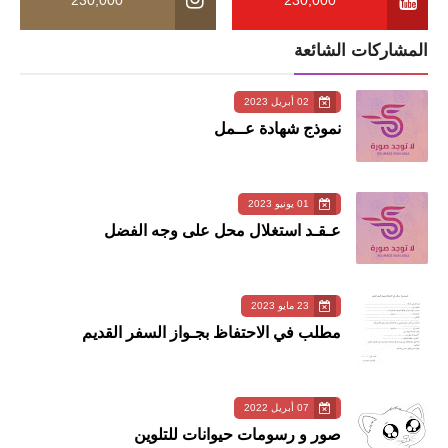
المشاركات الشائعة
02 أبريل 2023
نموذج شهادة عــمل
01 يونيو 2023
عـقـد استغلال محل على وجه الفضل
23 مايو 2023
مطلب في الاحتفاظ بجـواز السفر القديم
07 أبريل 2022
صور و رسومات حيوانات للتلوين