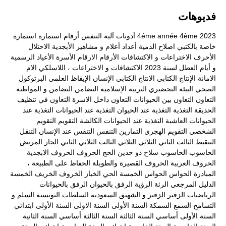
فديوهات
2023
4ème
4éme année
آدونات
آلية التنفس
أرقام
استمارة
استمارة
خاصة بالكتبي
اصلاح الدمية
أعداد
أعلام و مشاهير
الأبجدية
الاحتلال
الأحرف
الاختراعات و الاكتشافات
الأرقام
الارقام
الأسرة
الأعياد الرسمية
و أيام العطل لسنة 2023
الاكتشافات و الاختراعات ، اللاسلكي
الام
الامانة
الإنتاج الكتابي
الانتاج الكتابي
الإنسان
الإيقاظ العلمي
البرتوكول
الصحي
البيئة
التحضيري
التربية الإسلامية
التضامن
التضامن و المواطنة
التعاون
التعاون بين الحيوانات
التعاون داخل الاسرة
التعاون في تنظيف
الحديقة
التغذية
التغذية عند الحيوان
التغذية عند الحيوانات
التغذية عند
الحيوانات العاشبة
التغذية عند الحيوانات الكالشة
التقويم
التقويم
الشخصي
التقويم الهجري
التمارين
التنفس
التنفس عند الإنسان
التنقل
التنقيط
الثالث
الثاني
الثلاثي
الثلاثي الثالث
الثلاثي الثاني
الجار المريض
الحاسوب
الحاسوب سلاح ذو حدين
الحج
الحروف
الحروف الابجدية
الحروف العربية
الحروف القصيرة والطويلة
الحفاظ على الطبيعة ،
المبادرة
الحواس
الحواس الخمسة
الحي
الخباز
الخروف
الخريف
الخمسة
الدليل المرجعي
الرئة
الرؤية
الرفق بالحيوان
الرفق بالحيوانات
الرياضيات
الزفير
الزفير و الشهيق
السعودية
السلطات التونسية
السلم و
التسامح
السمع
السمكة
السنة الأولى
السنة الاولى
السنة الأولى ابتدائي
السنة الأولى أساسي
السنة الثالثة
السنة الثالثة أساسي
السنة الثانية