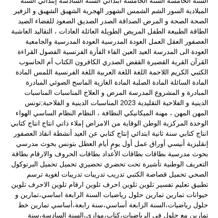
السنة الخامسة
السنة الخامسة ابتدائي
السنة السادسة إبتدائي
السنة
الميلادية
السور
الشم
الشمس
الشهور الهجرية
الشهيق
الشهيق و الزفير
الصحة
الصحة و المرض
الصداقة
الصدر
الصديق
الصعود للفضاء
الصيد
الطاقة
الطبيعة
الطفل المريض
الطويلة
العائلة
العادات ، التقاليد
العاشبة
العصفور
العقل
العمل
العودة المدرسية
العودة المدرسية والجامعية
العودة الى المدرسة
العيد
العين
الفاء
الفأرة
الفرنسية
الفصول
القراءة
القرآن
القرية
القصيرة
القفض الصدري
الكافرون
الكتاب أم الحاسوب
الكتبي
الكريم
اللاحمة
اللغة
اللغة العربية
اللغة الفرنسية
اللمس
المادة
المادة السائلة
المادة الصلبة
المادة الغازية
الماسح الضوئي
المبادرة
المبادرة و المشروع
المدرسة
المرض و العلاج
المناسبات
المناسبات
الدينية و الفلاحية التقليدية 2023
المناسبات الدينية و الفلاحية;تونس
المهن
المهن ، مهنة الميكانيكي
النظافة ،
النظام
النظام الساسي
الهواء
الوحدة المركزية
الوطن
الوقاية من الامراض
إملاء ذاتي
انتاج
انتاج كتابي
انتاج كتابي سنة ثانية ابتدائي
إنتاج كتابي عن العيد
أنشطة
انقاذ العصفور
إنقليزية
أنيسي
أوراق عمل
أول يومٍ
أيام العطل
بتونس
بحوث مدرسي
بحوث مدرسية
بطاقات
بطاقات الأعداد
بطاقات الحروف والارقام
بطاقة
التعريف الوطنية
تأشيرة
تحت
تحضري
تحضيري
تحميل
تحميل البرتوكول
الصحي
تحميل قصاصة الكتبي
تدريب
تدريبات
تدريبات لغوية
ترسم
تطبيق
تعليم
تفسير
تلوين
تلوين احرف
تلوين ارقام
تلوين الاحرف
تلوين
حيوانات
تمارين
تمارين حلول رياضيات السنة الرابعة اساسي،تمارين و
حلول رياضيات،السنة الرابعة أساسي،سنة رابعة،أساسي
تمارين خط
تمارين مع حلول في الرياضيات،كتاب،موازي،السنة السادسة،سنة