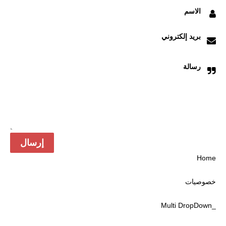
الاسم
بريد إلكتروني
رسالة
Home
خصوصیات
_Multi DropDown