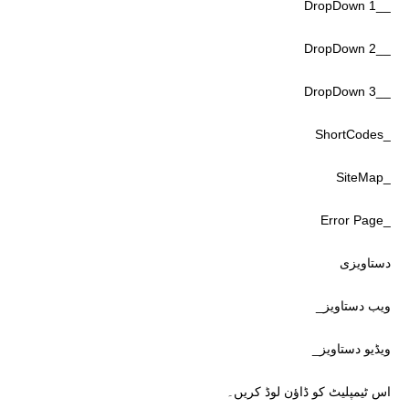
__DropDown 1
__DropDown 2
__DropDown 3
_ShortCodes
_SiteMap
_Error Page
دستاویزی
ویب دستاویز_
ویڈیو دستاویز_
اس ٹیمپلیٹ کو ڈاؤن لوڈ کریں۔