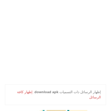
أعلام و مشاهير
كتب التلميذ
كتب المعلم
‏إظهار الرسائل ذات التسميات
download apk
.
إظهار كافة
الرسائل