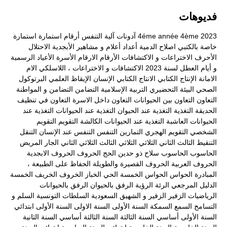
فديوهات
2023
4ème
4éme année
آدونات
آلية التنفس
أرقام
استمارة
استمارة
خاصة بالكتبي
اصلاح الدمية
أعداد
أعلام و مشاهير
الأبجدية
الاحتلال
الأحرف
الاختراعات و الاكتشافات
الأرقام
الارقام
الأسرة
الأعياد الرسمية
و أيام العطل لسنة 2023
الاكتشافات و الاختراعات ، اللاسلكي
الام
الامانة
الإنتاج الكتابي
الانتاج الكتابي
الإنسان
الإيقاظ العلمي
البرتوكول
الصحي
البيئة
التحضيري
التربية الإسلامية
التضامن
التضامن و المواطنة
التعاون
التعاون بين الحيوانات
التعاون داخل الاسرة
التعاون في تنظيف
الحديقة
التغذية
التغذية عند الحيوان
التغذية عند الحيوانات
التغذية عند
الحيوانات العاشبة
التغذية عند الحيوانات الكالشة
التقويم
التقويم
الشخصي
التقويم الهجري
التمارين
التنفس
التنفس عند الإنسان
التنقل
التنقيط
الثالث
الثاني
الثلاثي
الثلاثي الثالث
الثلاثي الثاني
الجار المريض
الحاسوب
الحاسوب سلاح ذو حدين
الحج
الحروف
الحروف الابجدية
الحروف العربية
الحروف القصيرة والطويلة
الحفاظ على الطبيعة ،
المبادرة
الحواس
الحواس الخمسة
الحي
الخباز
الخروف
الخريف
الخمسة
الدليل المرجعي
الرئة
الرؤية
الرفق بالحيوان
الرفق بالحيوانات
الرياضيات
الزفير
الزفير و الشهيق
السعودية
السلطات التونسية
السلم و
التسامح
السمع
السمكة
السنة الأولى
السنة الاولى
السنة الأولى ابتدائي
السنة الأولى أساسي
السنة الثالثة
السنة الثالثة أساسي
السنة الثانية