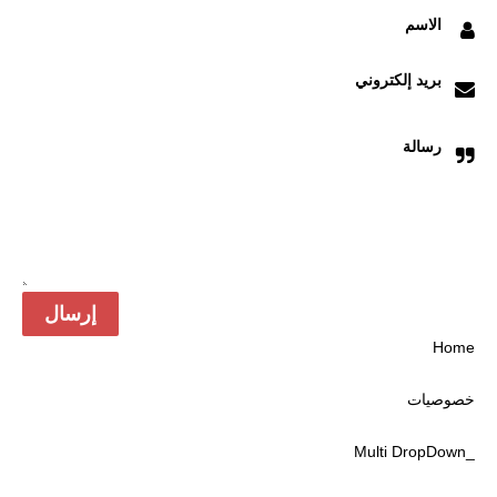
الاسم
بريد إلكتروني
رسالة
Home
خصوصیات
_Multi DropDown