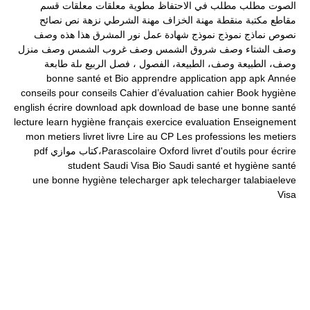
الصوت
مطلب
مطلب في الاحتفاظ
مطوية
معلقات
معلقات قسم
مقاطع
مكتبة
منقطة
مهنة الخزاف
مهنة الشرطي
نزهة
نص
نصائح
نصوص
نماذج
نموذج
نموذج شهادة عمل
نور المشرق
هذا
هذه
وصف
وصف الشتاء
وصف شروق الشمس
وصف غروب الشمس
وصف منزل
وصف، الطبيعة
وصف، الطبيعة، الفصول ، فصل الربيع
ىلة طابعة
bonne santé et
Bio
apprendre
application
app
apk
Année
conseils pour
conseils
Cahier d’évaluation
cahier
Book
hygiène
english
écrire
download apk
download
de base
une bonne santé
lecture
learn
hygiène
français
exercice
evaluation
Enseignement
mon
metiers
livret
livre
Lire au CP
Les professions
les metiers
livret d'outils pour écrire
Oxford
Parascolaire،كتاب موازي
pdf
student
Saudi Visa Bio
Saudi
santé et hygiène
santé
une bonne hygiène
telecharger apk
telecharger
talabiaeleve
Visa