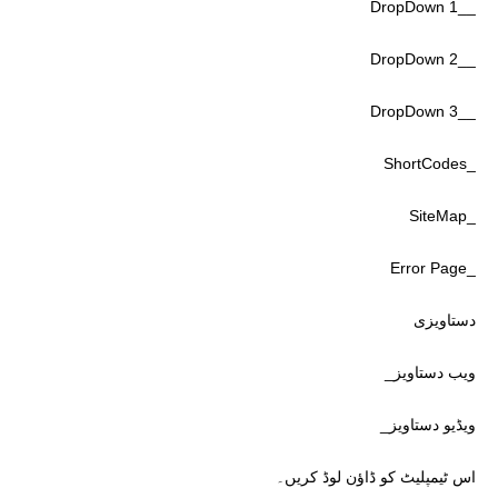
__DropDown 1
__DropDown 2
__DropDown 3
_ShortCodes
_SiteMap
_Error Page
دستاویزی
ویب دستاویز_
ویڈیو دستاویز_
اس ٹیمپلیٹ کو ڈاؤن لوڈ کریں۔