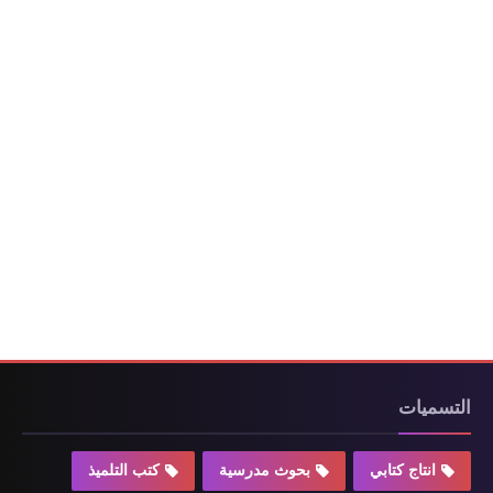
التسميات
انتاج كتابي
بحوث مدرسية
كتب التلميذ