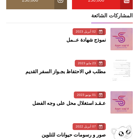
المشاركات الشائعة
02 أبريل 2023
نموذج شهادة عــمل
23 مايو 2023
مطلب في الاحتفاظ بجـواز السفر القديم
01 يونيو 2023
عـقـد استغلال محل على وجه الفضل
07 أبريل 2022
صور و رسومات حيوانات للتلوين