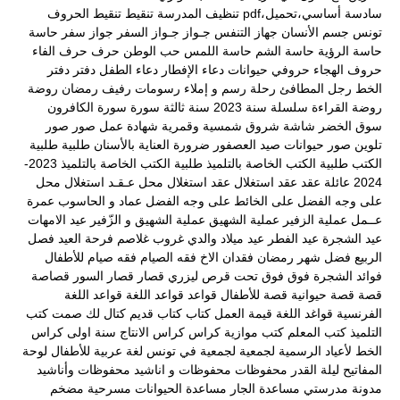
سادسة أساسي،تحميل،pdf
تنظيف المدرسة
تنقيط
تنقيط الحروف
تونس
جسم الأنسان
جهاز التنفس
جـواز
جـواز السفر
جواز سفر
حاسة
حاسة الرؤية
حاسة الشم
حاسة اللمس
حب الوطن
حرف
حرف الفاء
حروف الهجاء
حروفي
حيوانات
دعاء الإفطار
دعاء الطفل
دفتر
دفتر
الخط
رجل المطافئ
رحلة
رسم و إملاء
رسومات
رفيف
رمضان
روضة
روضة القراءة
سلسلة
سنة 2023
سنة ثالثة
سورة
سورة الكافرون
سوق الخضر
شاشة
شروق
شمسية وقمرية
شهادة عمل
صور
صور
تلوين
صور حيوانات
صيد العصفور
ضرورة العناية بالأسنان
طلبية
طلبية
الكتب
طلبية الكتب الخاصة بالتلميذ
طلبية الكتب الخاصة بالتلميذ 2023-
2024
عائلة
عقد
عقد استغلال
عقد استغلال محل
عـقـد استغلال محل
على وجه الفضل
على الخائط
على وجه الفضل
عماد و الحاسوب
عمرة
عــمل
عملية الزفير
عملية الشهيق
عملية الشهيق و الزّفير
عيد الامهات
عيد الشجرة
عيد الفطر
عيد ميلاد والدي
غروب
غلاصم
فرحة العيد
فصل
الربيع
فضل شهر رمضان
فقدان الاخ
فقه الصيام
فقه صيام للأطفال
فوائد الشجرة
فوق
فوق تحت
قرص ليزري
قصار
قصار السور
قصاصة
قصة
قصة حيوانية
قصة للأطفال
قواعد
قواعد اللغة
قواعد اللغة
الفرنسية
قواغد اللغة
قيمة العمل
كتاب
كتاب قديم
كتال لك صمت
كتب
التلميذ
كتب المعلم
كتب موازية
كراس
كراس الانتاج سنة اولى
كراس
الخط
لأعياد الرسمية
لجمعية
لجمعية في تونس
لغة عربية
للأطفال
لوحة
المفاتيح
ليلة القدر
محفوظات
محفوظات و اناشيد
محفوظات وأناشيد
مدونة مدرستي
مساعدة الجار
مساعدة الحيوانات
مسرحية
مضخم