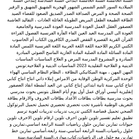
السنة الخامسة
السنة الخامسة ابتدائي
السنة السادسة إبتدائي
السنة
الميلادية
السور
الشم
الشمس
الشهور الهجرية
الشهيق
الشهيق و الزفير
الصحة
الصحة و المرض
الصداقة
الصدر
الصديق
الصعود للفضاء
الصيد
الطاقة
الطبيعة
الطفل المريض
الطويلة
العائلة
العادات ، التقاليد
العاشبة
العصفور
العقل
العمل
العودة المدرسية
العودة المدرسية والجامعية
العودة الى المدرسة
العيد
العين
الفاء
الفأرة
الفرنسية
الفصول
القراءة
القرآن
القرية
القصيرة
القفض الصدري
الكافرون
الكتاب أم الحاسوب
الكتبي
الكريم
اللاحمة
اللغة
اللغة العربية
اللغة الفرنسية
اللمس
المادة
المادة السائلة
المادة الصلبة
المادة الغازية
الماسح الضوئي
المبادرة
المبادرة و المشروع
المدرسة
المرض و العلاج
المناسبات
المناسبات
الدينية و الفلاحية التقليدية 2023
المناسبات الدينية و الفلاحية;تونس
المهن
المهن ، مهنة الميكانيكي
النظافة ،
النظام
النظام الساسي
الهواء
الوحدة المركزية
الوطن
الوقاية من الامراض
إملاء ذاتي
انتاج
انتاج كتابي
انتاج كتابي سنة ثانية ابتدائي
إنتاج كتابي عن العيد
أنشطة
انقاذ العصفور
إنقليزية
أنيسي
أوراق عمل
أول يومٍ
أيام العطل
بتونس
بحوث مدرسي
بحوث مدرسية
بطاقات
بطاقات الأعداد
بطاقات الحروف والارقام
بطاقة
التعريف الوطنية
تأشيرة
تحت
تحضري
تحضيري
تحميل
تحميل البرتوكول
الصحي
تحميل قصاصة الكتبي
تدريب
تدريبات
تدريبات لغوية
ترسم
تطبيق
تعليم
تفسير
تلوين
تلوين احرف
تلوين ارقام
تلوين الاحرف
تلوين
حيوانات
تمارين
تمارين حلول رياضيات السنة الرابعة اساسي،تمارين و
حلول رياضيات،السنة الرابعة أساسي،سنة رابعة،أساسي
تمارين خط
تمارين مع حلول في الرياضيات،كتاب،موازي،السنة السادسة،سنة