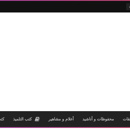
قات
محفوظات و أناشيد
أعلام و مشاهير
كتب التلميذ
كتب