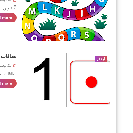
10 ديسمبر 2021
👇 تلوين ال
 more »
بطاقات الأع
أرقام
21 نوفمبر 2021
بطاقات الأعداد من 1
 more »