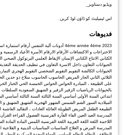
ویڈیو دستاویز_
اس ٹیمپلیٹ کو ڈاؤن لوڈ کریں۔
فديوهات
2023
4ème
4éme année
آدونات
آلية التنفس
أرقام
استمارة
است
الاختراعات و الاكتشافات
الأرقام
الارقام
الأسرة
الأعياد الرسمية و أ
الكتابي
الانتاج الكتابي
الإنسان
الإيقاظ العلمي
البرتوكول الصحي
ال
الحيوانات
التعاون داخل الاسرة
التعاون في تنظيف الحديقة
التغذية
الحيوانات الكالشة
التقويم
التقويم الشخصي
التقويم الهجري
التمار
الثلاثي الثاني
الجار المريض
الحاسوب
الحاسوب سلاح ذو حدين
الح
على الطبيعة ، المبادرة
الحواس
الحواس الخمسة
الحي
الخباز
الخ
بالحيوانات
الرياضيات
الزفير
الزفير و الشهيق
السعودية
السلطات ا
ابتدائي
السنة الأولى أساسي
السنة الثالثة
السنة الثالثة أساسي
الس
الميلادية
السور
الشم
الشمس
الشهور الهجرية
الشهيق
الشهيق و ال
الطبيعة
الطفل المريض
الطويلة
العائلة
العادات ، التقاليد
العاشبة
ا
المدرسة
العيد
العين
الفاء
الفأرة
الفرنسية
الفصول
القراءة
القرآن
اللاحمة
اللغة
اللغة العربية
اللغة الفرنسية
اللمس
المادة
المادة الس
المدرسة
المرض و العلاج
المناسبات
المناسبات الدينية و الفلاحية التقل
النظافة ،
النظام
النظام الساسي
الهواء
الوحدة المركزية
الوطن
ال