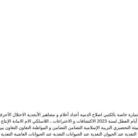
مارة خاصة بالكتبي
اصلاح الدمية
أعداد
أعلام و مشاهير
الأبجدية
الاحتلال
الأحرف
يام العطل لسنة 2023
الاكتشافات و الاختراعات ، اللاسلكي
الام
الامانة
الإنتاج
بيئة
التحضيري
التربية الإسلامية
التضامن
التضامن و المواطنة
التعاون
التعاون بي
التغذية عند الحيوان
التغذية عند الحيوانات
التغذية عند الحيوانات العاشبة
التغذية 