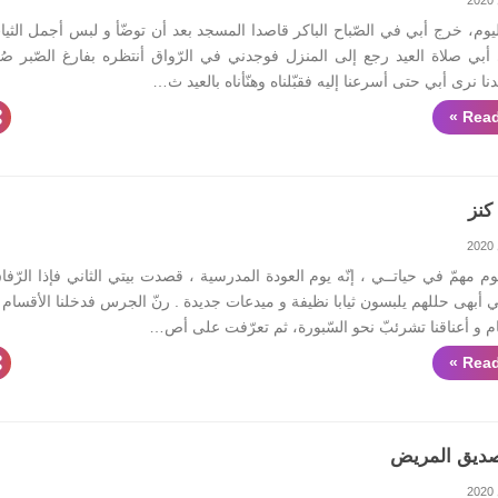
وم، خرج أبي في الصّباح الباكر قاصدا المسجد بعد أن توضّأ و لبس أجمل الثيا
ى أبي صلاة العيد رجع إلى المنزل فوجدني في الرّواق أنتظره بفارغ الصّبر صُ
نا نرى أبي حتى أسرعنا إليه فقبّلناه وهنّأناه بالعيد ث…
Read
كنز
وم مهمّ في حياتــي ، إنّه يوم العودة المدرسية ، قصدت بيتي الثاني فإذا الرّفا
 أبهى حللهم يلبسون ثيابا نظيفة و ميدعات جديدة . رنّ الجرس فدخلنا الأقسام
م و أعناقنا تشرئبّ نحو السّبورة، ثم تعرّفت على أص…
Read
لصديق المريض