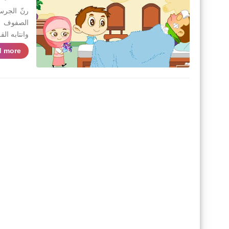
رنّ الجرس
الصفوف ال
وانتابه ال
 more »