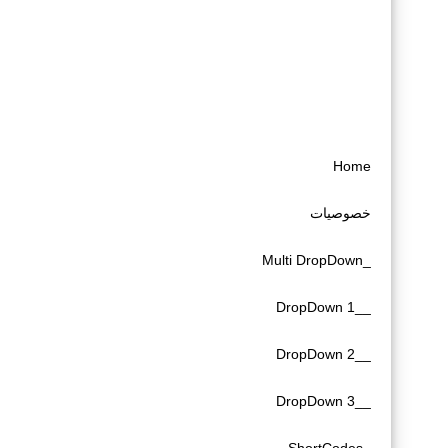
Home
خصوصیات
_Multi DropDown
__DropDown 1
__DropDown 2
__DropDown 3