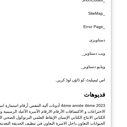
_ShortCodes
_SiteMap
_Error Page
دستاویزی
ویب دستاویز_
ویڈیو دستاویز_
اس ٹیمپلیٹ کو ڈاؤن لوڈ کریں۔
فديوهات
2023
4ème
4éme année
آدونات
آلية التنفس
أرقام
استمارة
است
الاختراعات و الاكتشافات
الأرقام
الارقام
الأسرة
الأعياد الرسمية و أ
الكتابي
الانتاج الكتابي
الإنسان
الإيقاظ العلمي
البرتوكول الصحي
ال
الحيوانات
التعاون داخل الاسرة
التعاون في تنظيف الحديقة
التغذية