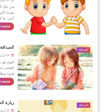
25 أبريل 2020
في ذلك الي
بعدما أدّ
أخي. ما كد
 more »
الصداقة 
الصداقة
24 أبريل 2020
اليوم هو ي
الصّحب في
هدوء ونظا
 more »
زيارة ا
الصداقة
18 أبريل 2020