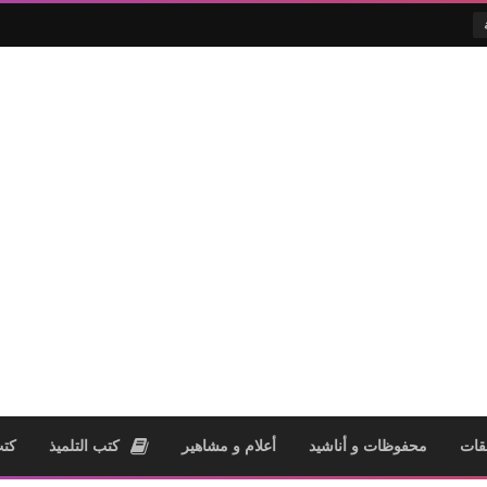
قات
محفوظات و أناشيد
أعلام و مشاهير
كتب التلميذ
كتب