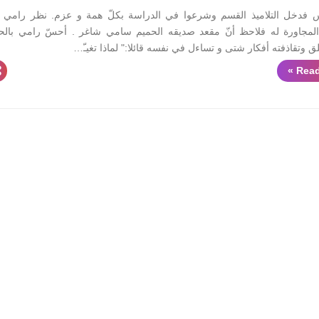
 فدخل التلاميذ القسم وشرعوا في الدراسة بكلّ همة و عزم. نظر رامي 
مجاورة له فلاحظ أنّ مقعد صديقه الحميم سامي شاغر . أحسّ رامي بالح
قلق وتقاذفته أفكار شتى و تساءل في نفسه قائلا:" لماذا تغيـّ…
Read