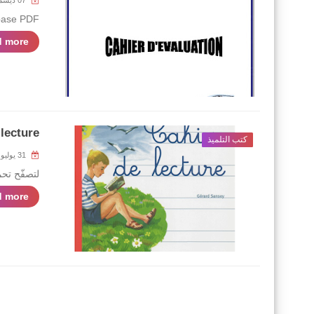
07 ديسمبر 2021
base PDF
 more »
lecture
كتب التلميذ
31 يوليو 2020
لتصفّح تحميل 
 more »