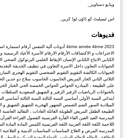
ویڈیو دستاویز_
اس ٹیمپلیٹ کو ڈاؤن لوڈ کریں۔
فديوهات
2023
4ème
4éme année
آدونات
آلية التنفس
أرقام
استمارة
است
الاختراعات و الاكتشافات
الأرقام
الارقام
الأسرة
الأعياد الرسمية و أ
الكتابي
الانتاج الكتابي
الإنسان
الإيقاظ العلمي
البرتوكول الصحي
ال
الحيوانات
التعاون داخل الاسرة
التعاون في تنظيف الحديقة
التغذية
الحيوانات الكالشة
التقويم
التقويم الشخصي
التقويم الهجري
التمار
الثلاثي الثاني
الجار المريض
الحاسوب
الحاسوب سلاح ذو حدين
الح
على الطبيعة ، المبادرة
الحواس
الحواس الخمسة
الحي
الخباز
الخ
بالحيوانات
الرياضيات
الزفير
الزفير و الشهيق
السعودية
السلطات ا
ابتدائي
السنة الأولى أساسي
السنة الثالثة
السنة الثالثة أساسي
الس
الميلادية
السور
الشم
الشمس
الشهور الهجرية
الشهيق
الشهيق و ال
الطبيعة
الطفل المريض
الطويلة
العائلة
العادات ، التقاليد
العاشبة
ا
المدرسة
العيد
العين
الفاء
الفأرة
الفرنسية
الفصول
القراءة
القرآن
اللاحمة
اللغة
اللغة العربية
اللغة الفرنسية
اللمس
المادة
المادة الس
المدرسة
المرض و العلاج
المناسبات
المناسبات الدينية و الفلاحية التقل
النظافة ،
النظام
النظام الساسي
الهواء
الوحدة المركزية
الوطن
ال