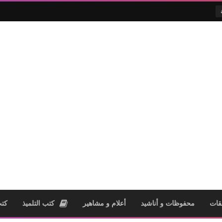
قات
محفوظات و أناشيد
أعلام و مشاهير
كتب التلميذ
كتب