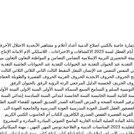
مارة خاصة بالكتبي
اصلاح الدمية
أعداد
أعلام و مشاهير
الأبجدية
الاحتلال
الأحرف
يام العطل لسنة 2023
الاكتشافات و الاختراعات ، اللاسلكي
الام
الامانة
الإنتاج
بيئة
التحضيري
التربية الإسلامية
التضامن
التضامن و المواطنة
التعاون
التعاون بي
التغذية عند الحيوان
التغذية عند الحيوانات
التغذية عند الحيوانات العاشبة
التغذية 
ين
التنفس
التنفس عند الإنسان
التنقل
التنقيط
الثالث
الثاني
الثلاثي
الثلاثي الثالث
ج
الحروف
الحروف الابجدية
الحروف العربية
الحروف القصيرة والطويلة
الحفا
روف
الخريف
الخمسة
الدليل المرجعي
الرئة
الرؤية
الرفق بالحيوان
الرفق
لتونسية
السلم و التسامح
السمع
السمكة
السنة الأولى
السنة الاولى
السنة الأول
نة الثانية
السنة الخامسة
السنة الخامسة ابتدائي
السنة السادسة إبتدائي
السنة
زفير
الصحة
الصحة و المرض
الصداقة
الصدر
الصديق
الصعود للفضاء
الصيد
الطا
لعصفور
العقل
العمل
العودة المدرسية
العودة المدرسية والجامعية
العودة الى
القرية
القصيرة
القفض الصدري
الكافرون
الكتاب أم الحاسوب
الكتبي
الكريم
ائلة
المادة الصلبة
المادة الغازية
الماسح الضوئي
المبادرة
المبادرة و المشروع
يدية 2023
المناسبات الدينية و الفلاحية;تونس
المهن
المهن ، مهنة الميكانيكي
وقاية من الامراض
إملاء ذاتي
انتاج
انتاج كتابي
انتاج كتابي سنة ثانية ابتدائي
إنتاج