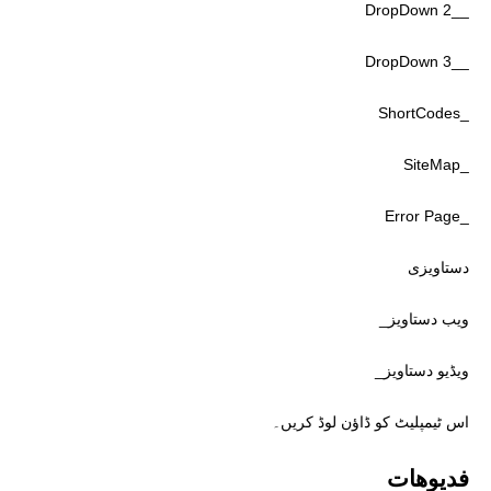
__DropDown 2
__DropDown 3
_ShortCodes
_SiteMap
_Error Page
دستاویزی
ویب دستاویز_
ویڈیو دستاویز_
اس ٹیمپلیٹ کو ڈاؤن لوڈ کریں۔
فديوهات