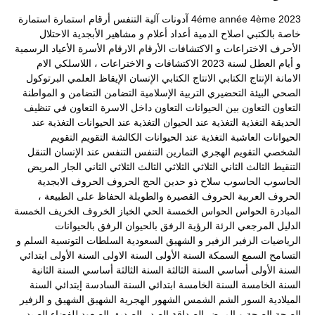
2023
4ème
4éme année
آدونات
آلية التنفس
أرقام
استمارة
استمارة
خاصة بالكتبي
اصلاح الدمية
أعداد
أعلام و مشاهير
الأبجدية
الاحتلال
الأحرف
الاختراعات و الاكتشافات
الأرقام
الارقام
الأسرة
الأعياد الرسمية
و أيام العطل لسنة 2023
الاكتشافات و الاختراعات ، اللاسلكي
الام
الامانة
الإنتاج الكتابي
الانتاج الكتابي
الإنسان
الإيقاظ العلمي
البرتوكول
الصحي
البيئة
التحضيري
التربية الإسلامية
التضامن
التضامن و المواطنة
التعاون
التعاون بين الحيوانات
التعاون داخل الاسرة
التعاون في تنظيف
الحديقة
التغذية
التغذية عند الحيوان
التغذية عند الحيوانات
التغذية عند
الحيوانات العاشبة
التغذية عند الحيوانات الكالشة
التقويم
التقويم
الشخصي
التقويم الهجري
التمارين
التنفس
التنفس عند الإنسان
التنقل
التنقيط
الثالث
الثاني
الثلاثي
الثلاثي الثالث
الثلاثي الثاني
الجار المريض
الحاسوب
الحاسوب سلاح ذو حدين
الحج
الحروف
الحروف الابجدية
الحروف العربية
الحروف القصيرة والطويلة
الحفاظ على الطبيعة ،
المبادرة
الحواس
الحواس الخمسة
الحي
الخباز
الخروف
الخريف
الخمسة
الدليل المرجعي
الرئة
الرؤية
الرفق بالحيوان
الرفق بالحيوانات
الرياضيات
الزفير
الزفير و الشهيق
السعودية
السلطات التونسية
السلم و
التسامح
السمع
السمكة
السنة الأولى
السنة الاولى
السنة الأولى ابتدائي
السنة الأولى أساسي
السنة الثالثة
السنة الثالثة أساسي
السنة الثانية
السنة الخامسة
السنة الخامسة ابتدائي
السنة السادسة إبتدائي
السنة
الميلادية
السور
الشم
الشمس
الشهور الهجرية
الشهيق
الشهيق و الزفير
الصحة
الصحة و المرض
الصداقة
الصدر
الصديق
الصعود للفضاء
الصيد