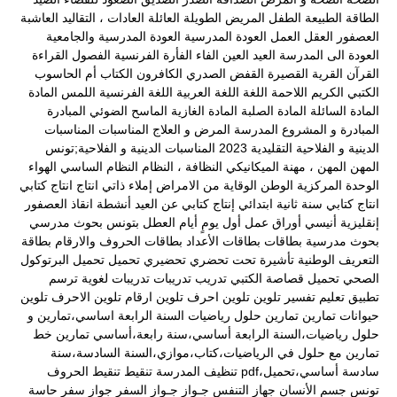
الطاقة
الطبيعة
الطفل المريض
الطويلة
العائلة
العادات ، التقاليد
العاشبة
العصفور
العقل
العمل
العودة المدرسية
العودة المدرسية والجامعية
العودة الى المدرسة
العيد
العين
الفاء
الفأرة
الفرنسية
الفصول
القراءة
القرآن
القرية
القصيرة
القفض الصدري
الكافرون
الكتاب أم الحاسوب
الكتبي
الكريم
اللاحمة
اللغة
اللغة العربية
اللغة الفرنسية
اللمس
المادة
المادة السائلة
المادة الصلبة
المادة الغازية
الماسح الضوئي
المبادرة
المبادرة و المشروع
المدرسة
المرض و العلاج
المناسبات
المناسبات
الدينية و الفلاحية التقليدية 2023
المناسبات الدينية و الفلاحية;تونس
المهن
المهن ، مهنة الميكانيكي
النظافة ،
النظام
النظام الساسي
الهواء
الوحدة المركزية
الوطن
الوقاية من الامراض
إملاء ذاتي
انتاج
انتاج كتابي
انتاج كتابي سنة ثانية ابتدائي
إنتاج كتابي عن العيد
أنشطة
انقاذ العصفور
إنقليزية
أنيسي
أوراق عمل
أول يومٍ
أيام العطل
بتونس
بحوث مدرسي
بحوث مدرسية
بطاقات
بطاقات الأعداد
بطاقات الحروف والارقام
بطاقة
التعريف الوطنية
تأشيرة
تحت
تحضري
تحضيري
تحميل
تحميل البرتوكول
الصحي
تحميل قصاصة الكتبي
تدريب
تدريبات
تدريبات لغوية
ترسم
تطبيق
تعليم
تفسير
تلوين
تلوين احرف
تلوين ارقام
تلوين الاحرف
تلوين
حيوانات
تمارين
تمارين حلول رياضيات السنة الرابعة اساسي،تمارين و
حلول رياضيات،السنة الرابعة أساسي،سنة رابعة،أساسي
تمارين خط
تمارين مع حلول في الرياضيات،كتاب،موازي،السنة السادسة،سنة
سادسة أساسي،تحميل،pdf
تنظيف المدرسة
تنقيط
تنقيط الحروف
تونس
جسم الأنسان
جهاز التنفس
جـواز
جـواز السفر
جواز سفر
حاسة