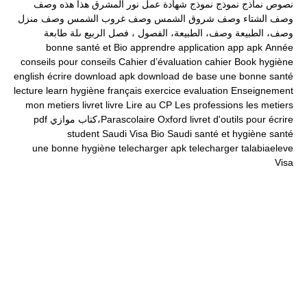
نصوص
نماذج
نموذج
نموذج شهادة عمل
نور المشرق
هذا
هذه
وصف
وصف الشتاء
وصف شروق الشمس
وصف غروب الشمس
وصف منزل
وصف، الطبيعة
وصف، الطبيعة، الفصول ، فصل الربيع
ىلة طابعة
bonne santé et
Bio
apprendre
application
app
apk
Année
conseils pour
conseils
Cahier d’évaluation
cahier
Book
hygiène
english
écrire
download apk
download
de base
une bonne santé
lecture
learn
hygiène
français
exercice
evaluation
Enseignement
mon
metiers
livret
livre
Lire au CP
Les professions
les metiers
livret d'outils pour écrire
Oxford
Parascolaire،كتاب موازي
pdf
student
Saudi Visa Bio
Saudi
santé et hygiène
santé
une bonne hygiène
telecharger apk
telecharger
talabiaeleve
Visa