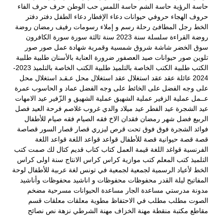
حاسة الرؤية
حاسة الشم
حاسة اللمس
حب الوطن
حرف
حرف الفاء
حروف الهجاء
حروفي
حيوانات
دعاء الإفطار
دعاء الطفل
دفتر
دفتر
الخط
رجل المطافئ
رحلة
رسم و إملاء
رسومات
رفيف
رمضان
روضة
روضة القراءة
سلسلة
سنة 2023
سنة ثالثة
سورة
سورة الكافرون
سوق الخضر
شاشة
شروق
شمسية وقمرية
شهادة عمل
صور
صور
تلوين
صور حيوانات
صيد العصفور
ضرورة العناية بالأسنان
طلبية
طلبية
الكتب
طلبية الكتب الخاصة بالتلميذ
طلبية الكتب الخاصة بالتلميذ 2023-
2024
عائلة
عقد
عقد استغلال
عقد استغلال محل
عـقـد استغلال محل
على وجه الفضل
على الخائط
على وجه الفضل
عماد و الحاسوب
عمرة
عــمل
عملية الزفير
عملية الشهيق
عملية الشهيق و الزّفير
عيد الامهات
عيد الشجرة
عيد الفطر
عيد ميلاد والدي
غروب
غلاصم
فرحة العيد
فصل
الربيع
فضل شهر رمضان
فقدان الاخ
فقه الصيام
فقه صيام للأطفال
فوائد الشجرة
فوق
فوق تحت
قرص ليزري
قصار
قصار السور
قصاصة
قصة
قصة حيوانية
قصة للأطفال
قواعد
قواعد اللغة
قواعد اللغة
الفرنسية
قواغد اللغة
قيمة العمل
كتاب
كتاب قديم
كتال لك صمت
كتب
التلميذ
كتب المعلم
كتب موازية
كراس
كراس الانتاج سنة اولى
كراس
الخط
لأعياد الرسمية
لجمعية
لجمعية في تونس
لغة عربية
للأطفال
لوحة
المفاتيح
ليلة القدر
محفوظات
محفوظات و اناشيد
محفوظات وأناشيد
مدونة مدرستي
مساعدة الجار
مساعدة الحيوانات
مسرحية
مضخم
الصوت
مطلب
مطلب في الاحتفاظ
مطوية
معلقات
معلقات قسم
مقاطع
مكتبة
منقطة
مهنة الخزاف
مهنة الشرطي
نزهة
نص
نصائح