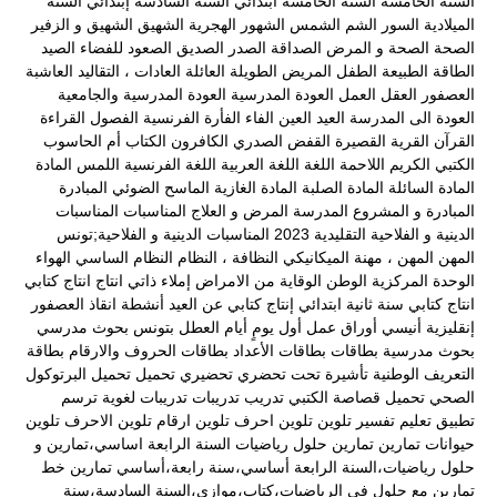
السنة الخامسة
السنة الخامسة ابتدائي
السنة السادسة إبتدائي
السنة
الميلادية
السور
الشم
الشمس
الشهور الهجرية
الشهيق
الشهيق و الزفير
الصحة
الصحة و المرض
الصداقة
الصدر
الصديق
الصعود للفضاء
الصيد
الطاقة
الطبيعة
الطفل المريض
الطويلة
العائلة
العادات ، التقاليد
العاشبة
العصفور
العقل
العمل
العودة المدرسية
العودة المدرسية والجامعية
العودة الى المدرسة
العيد
العين
الفاء
الفأرة
الفرنسية
الفصول
القراءة
القرآن
القرية
القصيرة
القفض الصدري
الكافرون
الكتاب أم الحاسوب
الكتبي
الكريم
اللاحمة
اللغة
اللغة العربية
اللغة الفرنسية
اللمس
المادة
المادة السائلة
المادة الصلبة
المادة الغازية
الماسح الضوئي
المبادرة
المبادرة و المشروع
المدرسة
المرض و العلاج
المناسبات
المناسبات
الدينية و الفلاحية التقليدية 2023
المناسبات الدينية و الفلاحية;تونس
المهن
المهن ، مهنة الميكانيكي
النظافة ،
النظام
النظام الساسي
الهواء
الوحدة المركزية
الوطن
الوقاية من الامراض
إملاء ذاتي
انتاج
انتاج كتابي
انتاج كتابي سنة ثانية ابتدائي
إنتاج كتابي عن العيد
أنشطة
انقاذ العصفور
إنقليزية
أنيسي
أوراق عمل
أول يومٍ
أيام العطل
بتونس
بحوث مدرسي
بحوث مدرسية
بطاقات
بطاقات الأعداد
بطاقات الحروف والارقام
بطاقة
التعريف الوطنية
تأشيرة
تحت
تحضري
تحضيري
تحميل
تحميل البرتوكول
الصحي
تحميل قصاصة الكتبي
تدريب
تدريبات
تدريبات لغوية
ترسم
تطبيق
تعليم
تفسير
تلوين
تلوين احرف
تلوين ارقام
تلوين الاحرف
تلوين
حيوانات
تمارين
تمارين حلول رياضيات السنة الرابعة اساسي،تمارين و
حلول رياضيات،السنة الرابعة أساسي،سنة رابعة،أساسي
تمارين خط
تمارين مع حلول في الرياضيات،كتاب،موازي،السنة السادسة،سنة