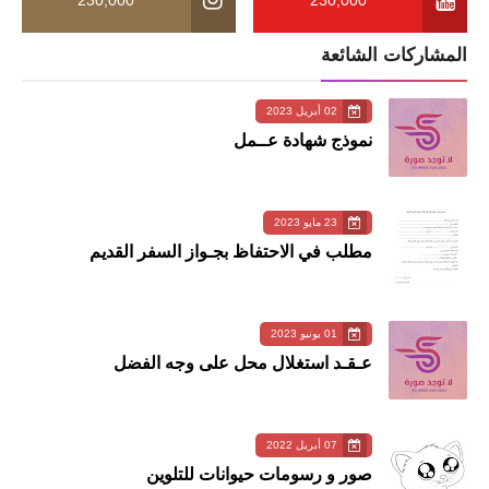
المشاركات الشائعة
02 أبريل 2023
نموذج شهادة عــمل
23 مايو 2023
مطلب في الاحتفاظ بجـواز السفر القديم
01 يونيو 2023
عـقـد استغلال محل على وجه الفضل
07 أبريل 2022
صور و رسومات حيوانات للتلوين