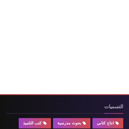
التسميات
انتاج كتابي
بحوث مدرسية
كتب التلميذ