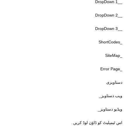
__DropDown 1
__DropDown 2
__DropDown 3
_ShortCodes
_SiteMap
_Error Page
دستاویزی
ویب دستاویز_
ویڈیو دستاویز_
اس ٹیمپلیٹ کو ڈاؤن لوڈ کریں۔