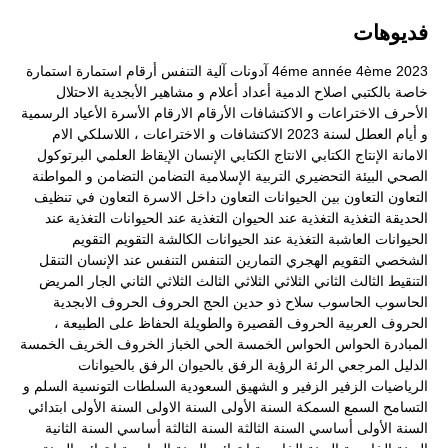
فديوهات
2023
4ème
4éme année
آدونات
آلية التنفس
أرقام
استمارة
استمارة
خاصة بالكتبي
اصلاح الدمية
أعداد
أعلام و مشاهير
الأبجدية
الاحتلال
الأحرف
الاختراعات و الاكتشافات
الأرقام
الارقام
الأسرة
الأعياد الرسمية
و أيام العطل لسنة 2023
الاكتشافات و الاختراعات ، اللاسلكي
الام
الامانة
الإنتاج الكتابي
الانتاج الكتابي
الإنسان
الإيقاظ العلمي
البرتوكول
الصحي
البيئة
التحضيري
التربية الإسلامية
التضامن
التضامن و المواطنة
التعاون
التعاون بين الحيوانات
التعاون داخل الاسرة
التعاون في تنظيف
الحديقة
التغذية
التغذية عند الحيوان
التغذية عند الحيوانات
التغذية عند
الحيوانات العاشبة
التغذية عند الحيوانات الكالشة
التقويم
التقويم
الشخصي
التقويم الهجري
التمارين
التنفس
التنفس عند الإنسان
التنقل
التنقيط
الثالث
الثاني
الثلاثي
الثلاثي الثالث
الثلاثي الثاني
الجار المريض
الحاسوب
الحاسوب سلاح ذو حدين
الحج
الحروف
الحروف الابجدية
الحروف العربية
الحروف القصيرة والطويلة
الحفاظ على الطبيعة ،
المبادرة
الحواس
الحواس الخمسة
الحي
الخباز
الخروف
الخريف
الخمسة
الدليل المرجعي
الرئة
الرؤية
الرفق بالحيوان
الرفق بالحيوانات
الرياضيات
الزفير
الزفير و الشهيق
السعودية
السلطات التونسية
السلم و
التسامح
السمع
السمكة
السنة الأولى
السنة الاولى
السنة الأولى ابتدائي
السنة الأولى أساسي
السنة الثالثة
السنة الثالثة أساسي
السنة الثانية