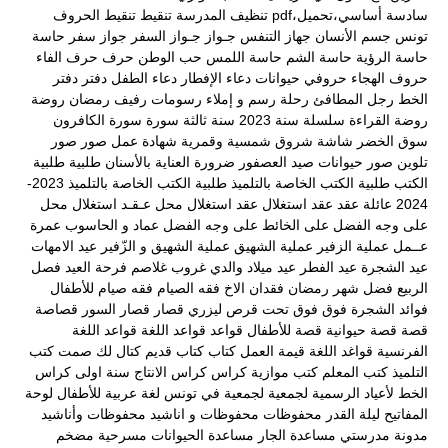
سادسة أساسي،تحميل،pdf
تنظيف المدرسة
تنقيط
تنقيط الحروف
تونس
جسم الأنسان
جهاز التنفس
جـواز
جـواز السفر
جواز سفر
حاسة
حاسة الرؤية
حاسة الشم
حاسة اللمس
حب الوطن
حرف
حرف الفاء
حروف الهجاء
حروفي
حيوانات
دعاء الإفطار
دعاء الطفل
دفتر
دفتر
الخط
رجل المطافئ
رحلة
رسم و إملاء
رسومات
رفيف
رمضان
روضة
روضة القراءة
سلسلة
سنة 2023
سنة ثالثة
سورة
سورة الكافرون
سوق الخضر
شاشة
شروق
شمسية وقمرية
شهادة عمل
صور
صور
تلوين
صور حيوانات
صيد العصفور
ضرورة العناية بالأسنان
طلبية
طلبية
الكتب
طلبية الكتب الخاصة بالتلميذ
طلبية الكتب الخاصة بالتلميذ 2023-
2024
عائلة
عقد
عقد استغلال
عقد استغلال محل
عـقـد استغلال محل
على وجه الفضل
على الخائط
على وجه الفضل
عماد و الحاسوب
عمرة
عــمل
عملية الزفير
عملية الشهيق
عملية الشهيق و الزّفير
عيد الامهات
عيد الشجرة
عيد الفطر
عيد ميلاد والدي
غروب
غلاصم
فرحة العيد
فصل
الربيع
فضل شهر رمضان
فقدان الاخ
فقه الصيام
فقه صيام للأطفال
فوائد الشجرة
فوق
فوق تحت
قرص ليزري
قصار
قصار السور
قصاصة
قصة
قصة حيوانية
قصة للأطفال
قواعد
قواعد اللغة
قواعد اللغة
الفرنسية
قواغد اللغة
قيمة العمل
كتاب
كتاب قديم
كتال لك صمت
كتب
التلميذ
كتب المعلم
كتب موازية
كراس
كراس الانتاج سنة اولى
كراس
الخط
لأعياد الرسمية
لجمعية
لجمعية في تونس
لغة عربية
للأطفال
لوحة
المفاتيح
ليلة القدر
محفوظات
محفوظات و اناشيد
محفوظات وأناشيد
مدونة مدرستي
مساعدة الجار
مساعدة الحيوانات
مسرحية
مضخم