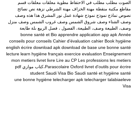
الصوت
مطلب
مطلب في الاحتفاظ
مطوية
معلقات
معلقات قسم
مقاطع
مكتبة
منقطة
مهنة الخزاف
مهنة الشرطي
نزهة
نص
نصائح
نصوص
نماذج
نموذج
نموذج شهادة عمل
نور المشرق
هذا
هذه
وصف
وصف الشتاء
وصف شروق الشمس
وصف غروب الشمس
وصف منزل
وصف، الطبيعة
وصف، الطبيعة، الفصول ، فصل الربيع
ىلة طابعة
bonne santé et
Bio
apprendre
application
app
apk
Année
conseils pour
conseils
Cahier d’évaluation
cahier
Book
hygiène
english
écrire
download apk
download
de base
une bonne santé
lecture
learn
hygiène
français
exercice
evaluation
Enseignement
mon
metiers
livret
livre
Lire au CP
Les professions
les metiers
livret d'outils pour écrire
Oxford
Parascolaire،كتاب موازي
pdf
student
Saudi Visa Bio
Saudi
santé et hygiène
santé
une bonne hygiène
telecharger apk
telecharger
talabiaeleve
Visa