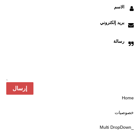
الاسم
بريد إلكتروني
رسالة
Home
خصوصیات
_Multi DropDown