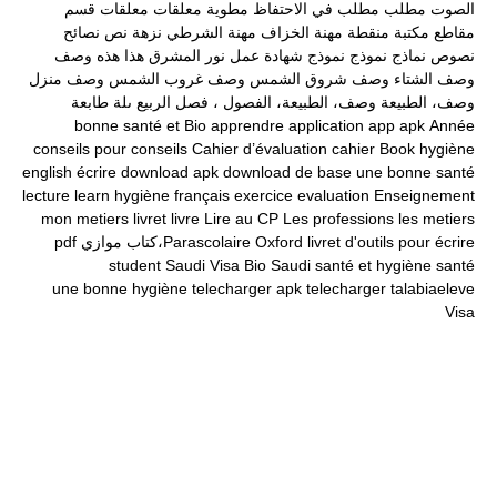
الصوت
مطلب
مطلب في الاحتفاظ
مطوية
معلقات
معلقات قسم
مقاطع
مكتبة
منقطة
مهنة الخزاف
مهنة الشرطي
نزهة
نص
نصائح
نصوص
نماذج
نموذج
نموذج شهادة عمل
نور المشرق
هذا
هذه
وصف
وصف الشتاء
وصف شروق الشمس
وصف غروب الشمس
وصف منزل
وصف، الطبيعة
وصف، الطبيعة، الفصول ، فصل الربيع
ىلة طابعة
bonne santé et
Bio
apprendre
application
app
apk
Année
conseils pour
conseils
Cahier d’évaluation
cahier
Book
hygiène
english
écrire
download apk
download
de base
une bonne santé
lecture
learn
hygiène
français
exercice
evaluation
Enseignement
mon
metiers
livret
livre
Lire au CP
Les professions
les metiers
livret d'outils pour écrire
Oxford
Parascolaire،كتاب موازي
pdf
student
Saudi Visa Bio
Saudi
santé et hygiène
santé
une bonne hygiène
telecharger apk
telecharger
talabiaeleve
Visa