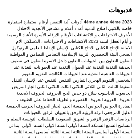
فديوهات
2023
4ème
4éme année
آدونات
آلية التنفس
أرقام
استمارة
استمارة
خاصة بالكتبي
اصلاح الدمية
أعداد
أعلام و مشاهير
الأبجدية
الاحتلال
الأحرف
الاختراعات و الاكتشافات
الأرقام
الارقام
الأسرة
الأعياد الرسمية
و أيام العطل لسنة 2023
الاكتشافات و الاختراعات ، اللاسلكي
الام
الامانة
الإنتاج الكتابي
الانتاج الكتابي
الإنسان
الإيقاظ العلمي
البرتوكول
الصحي
البيئة
التحضيري
التربية الإسلامية
التضامن
التضامن و المواطنة
التعاون
التعاون بين الحيوانات
التعاون داخل الاسرة
التعاون في تنظيف
الحديقة
التغذية
التغذية عند الحيوان
التغذية عند الحيوانات
التغذية عند
الحيوانات العاشبة
التغذية عند الحيوانات الكالشة
التقويم
التقويم
الشخصي
التقويم الهجري
التمارين
التنفس
التنفس عند الإنسان
التنقل
التنقيط
الثالث
الثاني
الثلاثي
الثلاثي الثالث
الثلاثي الثاني
الجار المريض
الحاسوب
الحاسوب سلاح ذو حدين
الحج
الحروف
الحروف الابجدية
الحروف العربية
الحروف القصيرة والطويلة
الحفاظ على الطبيعة ،
المبادرة
الحواس
الحواس الخمسة
الحي
الخباز
الخروف
الخريف
الخمسة
الدليل المرجعي
الرئة
الرؤية
الرفق بالحيوان
الرفق بالحيوانات
الرياضيات
الزفير
الزفير و الشهيق
السعودية
السلطات التونسية
السلم و
التسامح
السمع
السمكة
السنة الأولى
السنة الاولى
السنة الأولى ابتدائي
السنة الأولى أساسي
السنة الثالثة
السنة الثالثة أساسي
السنة الثانية