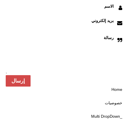
الاسم
بريد إلكتروني
رسالة
Home
خصوصیات
_Multi DropDown