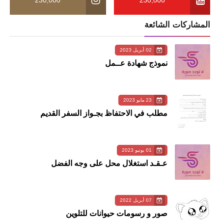
المشاركات الشائعة
02 أبريل 2023
نموذج شهادة عــمل
23 مايو 2023
مطلب في الاحتفاظ بجـواز السفر القديم
01 يونيو 2023
عـقـد استغلال محل على وجه الفضل
07 أبريل 2022
صور و رسومات حيوانات للتلوين