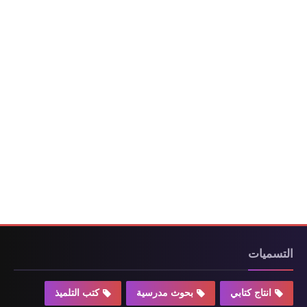
التسميات
انتاج كتابي
بحوث مدرسية
كتب التلميذ