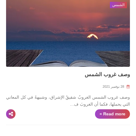
الشمس
وصف غروب الشمس
28 نوفمبر 2021
وصف غروب الشمس الغروبُ شقيقُ الإشراق، وشبيههُ في كل المعاني
التي يحملها، فكما أن الغروبَ ف…
Read more »