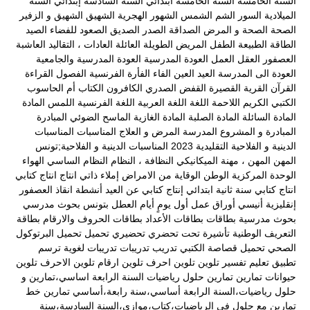
السنة الخامسة
السنة الخامسة ابتدائي
السنة السادسة إبتدائي
السنة
الميلادية
السور
الشم
الشمس
الشهور الهجرية
الشهيق
الشهيق و الزفير
الصحة
الصحة و المرض
الصداقة
الصدر
الصديق
الصعود للفضاء
الصيد
الطاقة
الطبيعة
الطفل المريض
الطويلة
العائلة
العادات ، التقاليد
العاشبة
العصفور
العقل
العمل
العودة المدرسية
العودة المدرسية والجامعية
العودة الى المدرسة
العيد
العين
الفاء
الفأرة
الفرنسية
الفصول
القراءة
القرآن
القرية
القصيرة
القفض الصدري
الكافرون
الكتاب أم الحاسوب
الكتبي
الكريم
اللاحمة
اللغة
اللغة العربية
اللغة الفرنسية
اللمس
المادة
المادة السائلة
المادة الصلبة
المادة الغازية
الماسح الضوئي
المبادرة
المبادرة و المشروع
المدرسة
المرض و العلاج
المناسبات
المناسبات
الدينية و الفلاحية التقليدية 2023
المناسبات الدينية و الفلاحية;تونس
المهن
المهن ، مهنة الميكانيكي
النظافة ،
النظام
النظام الساسي
الهواء
الوحدة المركزية
الوطن
الوقاية من الامراض
إملاء ذاتي
انتاج
انتاج كتابي
انتاج كتابي سنة ثانية ابتدائي
إنتاج كتابي عن العيد
أنشطة
انقاذ العصفور
إنقليزية
أنيسي
أوراق عمل
أول يومٍ
أيام العطل
بتونس
بحوث مدرسي
بحوث مدرسية
بطاقات
بطاقات الأعداد
بطاقات الحروف والارقام
بطاقة
التعريف الوطنية
تأشيرة
تحت
تحضري
تحضيري
تحميل
تحميل البرتوكول
الصحي
تحميل قصاصة الكتبي
تدريب
تدريبات
تدريبات لغوية
ترسم
تطبيق
تعليم
تفسير
تلوين
تلوين احرف
تلوين ارقام
تلوين الاحرف
تلوين
حيوانات
تمارين
تمارين حلول رياضيات السنة الرابعة اساسي،تمارين و
حلول رياضيات،السنة الرابعة أساسي،سنة رابعة،أساسي
تمارين خط
تمارين مع حلول في الرياضيات،كتاب،موازي،السنة السادسة،سنة