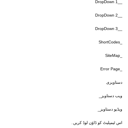
__DropDown 1
__DropDown 2
__DropDown 3
_ShortCodes
_SiteMap
_Error Page
دستاویزی
ویب دستاویز_
ویڈیو دستاویز_
اس ٹیمپلیٹ کو ڈاؤن لوڈ کریں۔