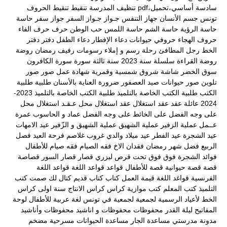
سادسة أساسي،تحميل،pdf
تنظيف المدرسة
تنقيط
تنقيط الحروف
تونس
جسم الأنسان
جهاز التنفس
جـواز
جـواز السفر
جواز سفر
حاسة
حاسة الرؤية
حاسة الشم
حاسة اللمس
حب الوطن
حرف
حرف الفاء
حروف الهجاء
حروفي
حيوانات
دعاء الإفطار
دعاء الطفل
دفتر
دفتر
الخط
رجل المطافئ
رحلة
رسم و إملاء
رسومات
رفيف
رمضان
روضة
روضة القراءة
سلسلة
سنة 2023
سنة ثالثة
سورة
سورة الكافرون
سوق الخضر
شاشة
شروق
شمسية وقمرية
شهادة عمل
صور
صور
تلوين
صور حيوانات
صيد العصفور
ضرورة العناية بالأسنان
طلبية
طلبية
الكتب
طلبية الكتب الخاصة بالتلميذ
طلبية الكتب الخاصة بالتلميذ 2023-
2024
عائلة
عقد
عقد استغلال
عقد استغلال محل
عـقـد استغلال محل
على وجه الفضل
على الخائط
على وجه الفضل
عماد و الحاسوب
عمرة
عــمل
عملية الزفير
عملية الشهيق
عملية الشهيق و الزّفير
عيد الامهات
عيد الشجرة
عيد الفطر
عيد ميلاد والدي
غروب
غلاصم
فرحة العيد
فصل
الربيع
فضل شهر رمضان
فقدان الاخ
فقه الصيام
فقه صيام للأطفال
فوائد الشجرة
فوق
فوق تحت
قرص ليزري
قصار
قصار السور
قصاصة
قصة
قصة حيوانية
قصة للأطفال
قواعد
قواعد اللغة
قواعد اللغة
الفرنسية
قواغد اللغة
قيمة العمل
كتاب
كتاب قديم
كتال لك صمت
كتب
التلميذ
كتب المعلم
كتب موازية
كراس
كراس الانتاج سنة اولى
كراس
الخط
لأعياد الرسمية
لجمعية
لجمعية في تونس
لغة عربية
للأطفال
لوحة
المفاتيح
ليلة القدر
محفوظات
محفوظات و اناشيد
محفوظات وأناشيد
مدونة مدرستي
مساعدة الجار
مساعدة الحيوانات
مسرحية
مضخم