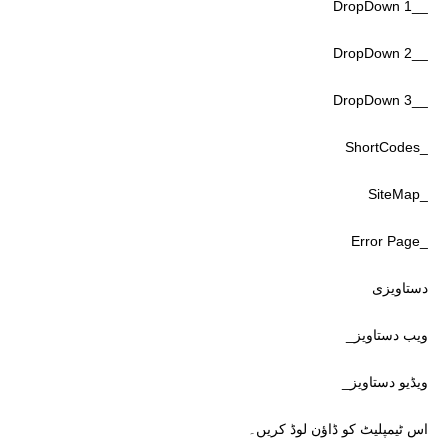
__DropDown 1
__DropDown 2
__DropDown 3
_ShortCodes
_SiteMap
_Error Page
دستاویزی
ویب دستاویز_
ویڈیو دستاویز_
اس ٹیمپلیٹ کو ڈاؤن لوڈ کریں۔