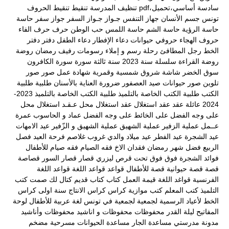
سادسة أساسي،تحميل،pdf
تنظيف المدرسة
تنقيط
تنقيط الحروف
تونس
جسم الأنسان
جهاز التنفس
جـواز
جـواز السفر
جواز سفر
حاسة
حاسة الرؤية
حاسة الشم
حاسة اللمس
حب الوطن
حرف
حرف الفاء
حروف الهجاء
حروفي
حيوانات
دعاء الإفطار
دعاء الطفل
دفتر
دفتر
الخط
رجل المطافئ
رحلة
رسم و إملاء
رسومات
رفيف
رمضان
روضة
روضة القراءة
سلسلة
سنة 2023
سنة ثالثة
سورة
سورة الكافرون
سوق الخضر
شاشة
شروق
شمسية وقمرية
شهادة عمل
صور
صور
تلوين
صور حيوانات
صيد العصفور
ضرورة العناية بالأسنان
طلبية
طلبية
الكتب
طلبية الكتب الخاصة بالتلميذ
طلبية الكتب الخاصة بالتلميذ 2023-
2024
عائلة
عقد
عقد استغلال
عقد استغلال محل
عـقـد استغلال محل
على وجه الفضل
على الخائط
على وجه الفضل
عماد و الحاسوب
عمرة
عــمل
عملية الزفير
عملية الشهيق
عملية الشهيق و الزّفير
عيد الامهات
عيد الشجرة
عيد الفطر
عيد ميلاد والدي
غروب
غلاصم
فرحة العيد
فصل
الربيع
فضل شهر رمضان
فقدان الاخ
فقه الصيام
فقه صيام للأطفال
فوائد الشجرة
فوق
فوق تحت
قرص ليزري
قصار
قصار السور
قصاصة
قصة
قصة حيوانية
قصة للأطفال
قواعد
قواعد اللغة
قواعد اللغة
الفرنسية
قواغد اللغة
قيمة العمل
كتاب
كتاب قديم
كتال لك صمت
كتب
التلميذ
كتب المعلم
كتب موازية
كراس
كراس الانتاج سنة اولى
كراس
الخط
لأعياد الرسمية
لجمعية
لجمعية في تونس
لغة عربية
للأطفال
لوحة
المفاتيح
ليلة القدر
محفوظات
محفوظات و اناشيد
محفوظات وأناشيد
مدونة مدرستي
مساعدة الجار
مساعدة الحيوانات
مسرحية
مضخم