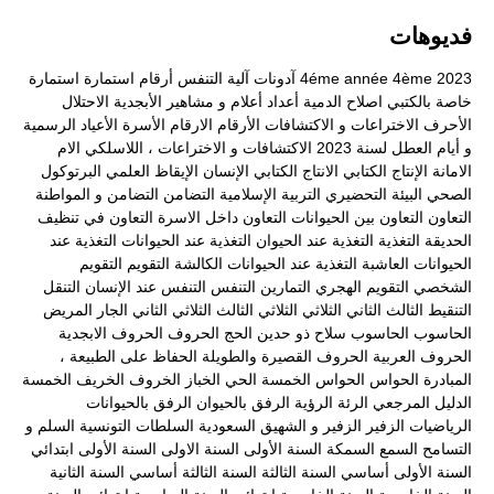
فديوهات
2023
4ème
4éme année
آدونات
آلية التنفس
أرقام
استمارة
استمارة
خاصة بالكتبي
اصلاح الدمية
أعداد
أعلام و مشاهير
الأبجدية
الاحتلال
الأحرف
الاختراعات و الاكتشافات
الأرقام
الارقام
الأسرة
الأعياد الرسمية
و أيام العطل لسنة 2023
الاكتشافات و الاختراعات ، اللاسلكي
الام
الامانة
الإنتاج الكتابي
الانتاج الكتابي
الإنسان
الإيقاظ العلمي
البرتوكول
الصحي
البيئة
التحضيري
التربية الإسلامية
التضامن
التضامن و المواطنة
التعاون
التعاون بين الحيوانات
التعاون داخل الاسرة
التعاون في تنظيف
الحديقة
التغذية
التغذية عند الحيوان
التغذية عند الحيوانات
التغذية عند
الحيوانات العاشبة
التغذية عند الحيوانات الكالشة
التقويم
التقويم
الشخصي
التقويم الهجري
التمارين
التنفس
التنفس عند الإنسان
التنقل
التنقيط
الثالث
الثاني
الثلاثي
الثلاثي الثالث
الثلاثي الثاني
الجار المريض
الحاسوب
الحاسوب سلاح ذو حدين
الحج
الحروف
الحروف الابجدية
الحروف العربية
الحروف القصيرة والطويلة
الحفاظ على الطبيعة ،
المبادرة
الحواس
الحواس الخمسة
الحي
الخباز
الخروف
الخريف
الخمسة
الدليل المرجعي
الرئة
الرؤية
الرفق بالحيوان
الرفق بالحيوانات
الرياضيات
الزفير
الزفير و الشهيق
السعودية
السلطات التونسية
السلم و
التسامح
السمع
السمكة
السنة الأولى
السنة الاولى
السنة الأولى ابتدائي
السنة الأولى أساسي
السنة الثالثة
السنة الثالثة أساسي
السنة الثانية