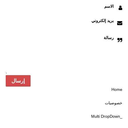
الاسم
بريد إلكتروني
رسالة
Home
خصوصیات
_Multi DropDown