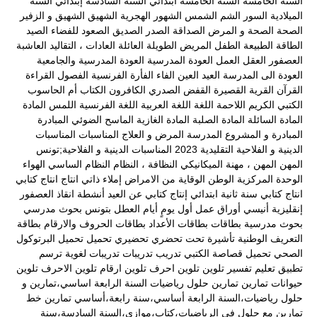
السنة الخامسة
السنة الخامسة ابتدائي
السنة السادسة إبتدائي
السنة
الميلادية
السور
الشم
الشمس
الشهور الهجرية
الشهيق
الشهيق و الزفير
الصحة
الصحة و المرض
الصداقة
الصدر
الصديق
الصعود للفضاء
الصيد
الطاقة
الطبيعة
الطفل المريض
الطويلة
العائلة
العادات ، التقاليد
العاشبة
العصفور
العقل
العمل
العودة المدرسية
العودة المدرسية والجامعية
العودة الى المدرسة
العيد
العين
الفاء
الفأرة
الفرنسية
الفصول
القراءة
القرآن
القرية
القصيرة
القفض الصدري
الكافرون
الكتاب أم الحاسوب
الكتبي
الكريم
اللاحمة
اللغة
اللغة العربية
اللغة الفرنسية
اللمس
المادة
المادة السائلة
المادة الصلبة
المادة الغازية
الماسح الضوئي
المبادرة
المبادرة و المشروع
المدرسة
المرض و العلاج
المناسبات
المناسبات
الدينية و الفلاحية التقليدية 2023
المناسبات الدينية و الفلاحية;تونس
المهن
المهن ، مهنة الميكانيكي
النظافة ،
النظام
النظام الساسي
الهواء
الوحدة المركزية
الوطن
الوقاية من الامراض
إملاء ذاتي
انتاج
انتاج كتابي
انتاج كتابي سنة ثانية ابتدائي
إنتاج كتابي عن العيد
أنشطة
انقاذ العصفور
إنقليزية
أنيسي
أوراق عمل
أول يومٍ
أيام العطل
بتونس
بحوث مدرسي
بحوث مدرسية
بطاقات
بطاقات الأعداد
بطاقات الحروف والارقام
بطاقة
التعريف الوطنية
تأشيرة
تحت
تحضري
تحضيري
تحميل
تحميل البرتوكول
الصحي
تحميل قصاصة الكتبي
تدريب
تدريبات
تدريبات لغوية
ترسم
تطبيق
تعليم
تفسير
تلوين
تلوين احرف
تلوين ارقام
تلوين الاحرف
تلوين
حيوانات
تمارين
تمارين حلول رياضيات السنة الرابعة اساسي،تمارين و
حلول رياضيات،السنة الرابعة أساسي،سنة رابعة،أساسي
تمارين خط
تمارين مع حلول في الرياضيات،كتاب،موازي،السنة السادسة،سنة