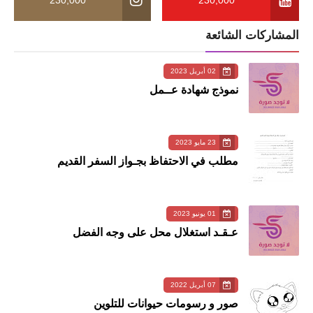
المشاركات الشائعة
02 أبريل 2023
نموذج شهادة عــمل
23 مايو 2023
مطلب في الاحتفاظ بجـواز السفر القديم
01 يونيو 2023
عـقـد استغلال محل على وجه الفضل
07 أبريل 2022
صور و رسومات حيوانات للتلوين