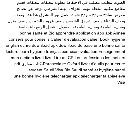
الصوت
مطلب
مطلب في الاحتفاظ
مطوية
معلقات
معلقات قسم
مقاطع
مكتبة
منقطة
مهنة الخزاف
مهنة الشرطي
نزهة
نص
نصائح
نصوص
نماذج
نموذج
نموذج شهادة عمل
نور المشرق
هذا
هذه
وصف
وصف الشتاء
وصف شروق الشمس
وصف غروب الشمس
وصف منزل
وصف، الطبيعة
وصف، الطبيعة، الفصول ، فصل الربيع
ىلة طابعة
bonne santé et
Bio
apprendre
application
app
apk
Année
conseils pour
conseils
Cahier d’évaluation
cahier
Book
hygiène
english
écrire
download apk
download
de base
une bonne santé
lecture
learn
hygiène
français
exercice
evaluation
Enseignement
mon
metiers
livret
livre
Lire au CP
Les professions
les metiers
livret d'outils pour écrire
Oxford
Parascolaire،كتاب موازي
pdf
student
Saudi Visa Bio
Saudi
santé et hygiène
santé
une bonne hygiène
telecharger apk
telecharger
talabiaeleve
Visa