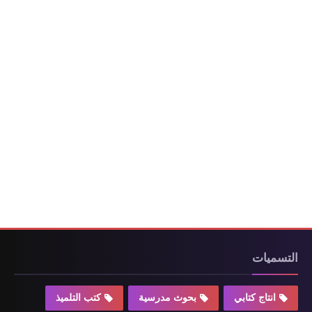
التسميات
انتاج كتابي
بحوث مدرسية
كتب التلميذ